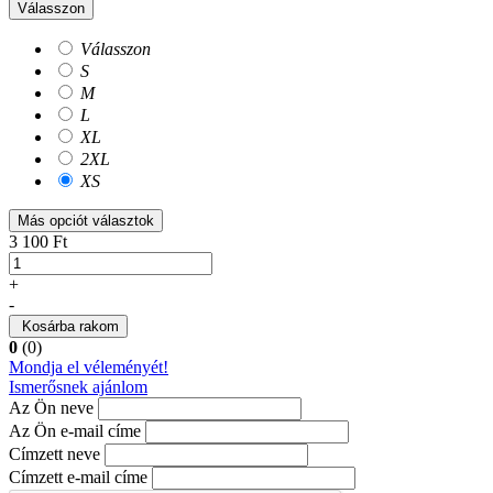
Válasszon
Válasszon
S
M
L
XL
2XL
XS
Más opciót választok
3 100 Ft
+
-
Kosárba rakom
0
(0)
Mondja el véleményét!
Ismerősnek ajánlom
Az Ön neve
Az Ön e-mail címe
Címzett neve
Címzett e-mail címe