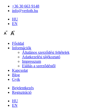
+36 30 663 9148
info@verloth.hu
HU
EN
Főoldal
Információk
Általános szerződési feltételek
Adatkezelési tájékoztató
Impresszum
Elállás a szerződéstől
Kapcsolat
Blog
Gyik
Bejelentkezés
Regisztráció
HU
EN