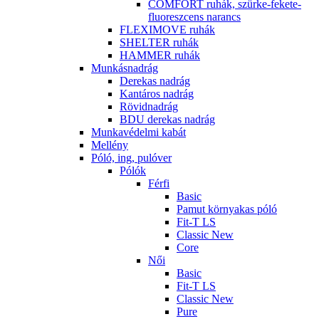
COMFORT ruhák, szürke-fekete-
fluoreszcens narancs
FLEXIMOVE ruhák
SHELTER ruhák
HAMMER ruhák
Munkásnadrág
Derekas nadrág
Kantáros nadrág
Rövidnadrág
BDU derekas nadrág
Munkavédelmi kabát
Mellény
Póló, ing, pulóver
Pólók
Férfi
Basic
Pamut környakas póló
Fit-T LS
Classic New
Core
Női
Basic
Fit-T LS
Classic New
Pure