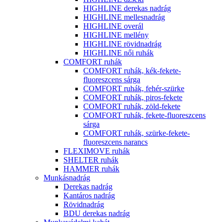
HIGHLINE derekas nadrág
HIGHLINE mellesnadrág
HIGHLINE overál
HIGHLINE mellény
HIGHLINE rövidnadrág
HIGHLINE női ruhák
COMFORT ruhák
COMFORT ruhák, kék-fekete-
fluoreszcens sárga
COMFORT ruhák, fehér-szürke
COMFORT ruhák, piros-fekete
COMFORT ruhák, zöld-fekete
COMFORT ruhák, fekete-fluoreszcens
sárga
COMFORT ruhák, szürke-fekete-
fluoreszcens narancs
FLEXIMOVE ruhák
SHELTER ruhák
HAMMER ruhák
Munkásnadrág
Derekas nadrág
Kantáros nadrág
Rövidnadrág
BDU derekas nadrág