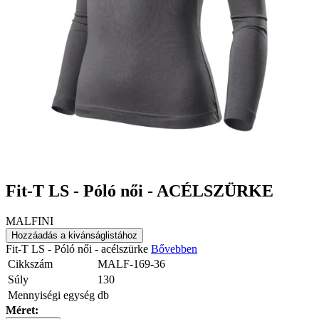
Fit-T LS - Póló női - ACÉLSZÜRKE
MALFINI
Hozzáadás a kivánságlistához
Fit-T LS - Póló női - acélszürke
Bővebben
Cikkszám
MALF-169-36
Súly
130
Mennyiségi egység
db
Méret: