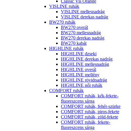
Classic Vis Orange
VISLINE ruhák
VISLINE mellesnadrág
VISLINE derekas nadrág
BW270 ruhák
BW270 overál
BW270 mellesnadrág
BW270 derekas nadrág
BW270 kabát
HIGHLINE ruhák
HIGHLINE dzseki
HIGHLINE derekas nadrág
HIGHLINE mellesnadrág
HIGHLINE overál
HIGHLINE mellény
HIGHLINE rövidnadrág
HIGHLINE női ruhák
COMFORT ruhák
COMFORT ruhák, kék-fekete-
fluoreszcens sárga
COMFORT ruhák, fehér-szürke
COMFORT ruhák, piros-fekete
COMFORT ruhák, zöld-fekete
COMFORT ruhák, fekete-
fluoreszcens sárga