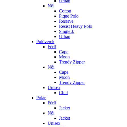
Urban
Női
Cotton
Pique Polo
Reserve
Resist Heavy Polo
Single J.
Urban
Pulóverek
Férfi
Cape
Moon
Trendy Zipper
Női
Cape
Moon
Trendy Zipper
Unisex
Chill
Polár
Férfi
Jacket
Női
Jacket
Unisex