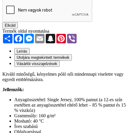
Elküld
Termék oldal nyomtatása
Share
Facebook
Messenger
Email
Snapchat
Pinterest
Viber
Leírás
Utoljára megtekintett termékek
Vásárlói visszajelzések
Kiváló minőségű, kényelmes póló női mindennapi viseletre vagy
egyedi emblémázásra.
Jellemzők:
Anyagösszetétel: Single Jersey, 100% pamut (a 12-es szín
esetében az anyagösszetétel eltérő lehet – 85 % pamut és 15
% viszkóz)
Grammsúly: 160 g/m²
Mosható: 40 °C
Íves szabású
Oldalvarrással