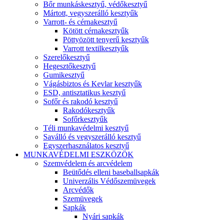
Bőr munkáskesztyű, védőkesztyű
Mártott, vegyszerálló kesztyűk
Varrott- és cérnakesztyű
Kötött cérnakesztyűk
Pöttyözött tenyerű kesztyűk
Varrott textilkesztyűk
Szerelőkesztyű
Hegesztőkesztyű
Gumikesztyű
Vágásbiztos és Kevlar kesztyűk
ESD, antisztatikus kesztyű
Sofőr és rakodó kesztyű
Rakodókesztyűk
Sofőrkesztyűk
Téli munkavédelmi kesztyű
Saválló és vegyszerálló kesztyű
Egyszerhasználatos kesztyű
MUNKAVÉDELMI ESZKÖZÖK
Szemvédelem és arcvédelem
Beütődés elleni baseballsapkák
Univerzális Védőszemüvegek
Arcvédők
Szemüvegek
Sapkák
Nyári sapkák