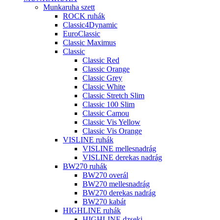
Munkaruha szett
ROCK ruhák
Classic4Dynamic
EuroClassic
Classic Maximus
Classic
Classic Red
Classic Orange
Classic Grey
Classic White
Classic Stretch Slim
Classic 100 Slim
Classic Camou
Classic Vis Yellow
Classic Vis Orange
VISLINE ruhák
VISLINE mellesnadrág
VISLINE derekas nadrág
BW270 ruhák
BW270 overál
BW270 mellesnadrág
BW270 derekas nadrág
BW270 kabát
HIGHLINE ruhák
HIGHLINE dzseki