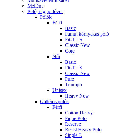
Munkavédelmi kabát
Mellény
Póló, ing, pulóver
Pólók
Férfi
Basic
Pamut környakas póló
Fit-T LS
Classic New
Core
Női
Basic
Fit-T LS
Classic New
Pure
Triumph
Unisex
Heavy New
Galléros pólók
Férfi
Cotton Heavy
Pique Polo
Reserve
Resist Heavy Polo
Single J.