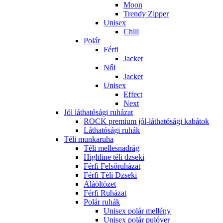
Moon
Trendy Zipper
Unisex
Chill
Polár
Férfi
Jacket
Női
Jacket
Unisex
Effect
Next
Jól láthatósági ruházat
ROCK premium jól-láthatósági kabátok
Láthatósági ruhák
Téli munkaruha
Téli mellesnadrág
Highline téli dzseki
Férfi Felsőruházat
Férfi Téli Dzseki
Aláöltözet
Férfi Ruházat
Polár ruhák
Unisex polár mellény
Unisex polár pulóver