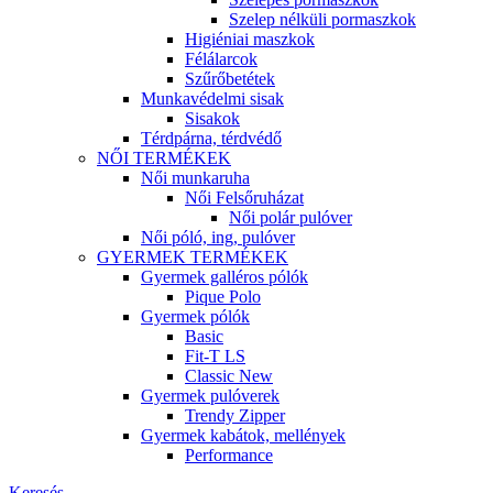
Szelep nélküli pormaszkok
Higiéniai maszkok
Félálarcok
Szűrőbetétek
Munkavédelmi sisak
Sisakok
Térdpárna, térdvédő
NŐI TERMÉKEK
Női munkaruha
Női Felsőruházat
Női polár pulóver
Női póló, ing, pulóver
GYERMEK TERMÉKEK
Gyermek galléros pólók
Pique Polo
Gyermek pólók
Basic
Fit-T LS
Classic New
Gyermek pulóverek
Trendy Zipper
Gyermek kabátok, mellények
Performance
Keresés