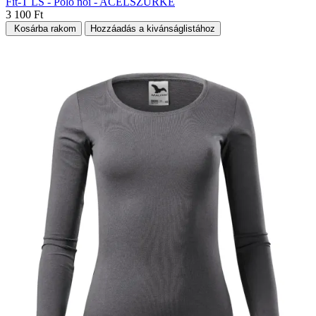
Fit-T LS - Póló női - ACÉLSZÜRKE
3 100 Ft
Kosárba rakom
Hozzáadás a kivánságlistához