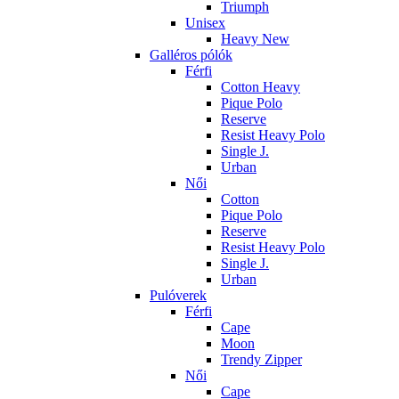
Triumph
Unisex
Heavy New
Galléros pólók
Férfi
Cotton Heavy
Pique Polo
Reserve
Resist Heavy Polo
Single J.
Urban
Női
Cotton
Pique Polo
Reserve
Resist Heavy Polo
Single J.
Urban
Pulóverek
Férfi
Cape
Moon
Trendy Zipper
Női
Cape