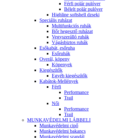
Férfi polár pulóver
Bélelt polár pulóver
Highline softshell dzseki
Speciális ruházat
Multifunkciós ruhák
Bőr hegesztő ruházat
Vegyszerálló ruhák
Vágásbiztos ruhák
Esőkabát, esőruha
Esőruhák
Overál, köpeny
Köpenyek
Kiegészítők
Egyéb kiegészítők
Kabátok-Mellények
Férfi
Performance
Trail
Női
Performance
Trail
MUNKAVÉDELMI LÁBBELI
Munkavédelmi cipő
Munkavédelmi bakancs
Munkavédelmi szandál