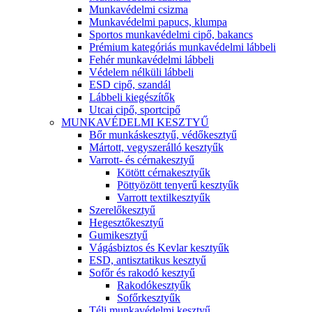
Munkavédelmi csizma
Munkavédelmi papucs, klumpa
Sportos munkavédelmi cipő, bakancs
Prémium kategóriás munkavédelmi lábbeli
Fehér munkavédelmi lábbeli
Védelem nélküli lábbeli
ESD cipő, szandál
Lábbeli kiegészítők
Utcai cipő, sportcipő
MUNKAVÉDELMI KESZTYŰ
Bőr munkáskesztyű, védőkesztyű
Mártott, vegyszerálló kesztyűk
Varrott- és cérnakesztyű
Kötött cérnakesztyűk
Pöttyözött tenyerű kesztyűk
Varrott textilkesztyűk
Szerelőkesztyű
Hegesztőkesztyű
Gumikesztyű
Vágásbiztos és Kevlar kesztyűk
ESD, antisztatikus kesztyű
Sofőr és rakodó kesztyű
Rakodókesztyűk
Sofőrkesztyűk
Téli munkavédelmi kesztyű