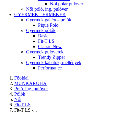
Női polár pulóver
Női póló, ing, pulóver
GYERMEK TERMÉKEK
Gyermek galléros pólók
Pique Polo
Gyermek pólók
Basic
Fit-T LS
Classic New
Gyermek pulóverek
Trendy Zipper
Gyermek kabátok, mellények
Performance
Főoldal
MUNKARUHA
Póló, ing, pulóver
Pólók
Női
Fit-T LS
Fit-T LS -...