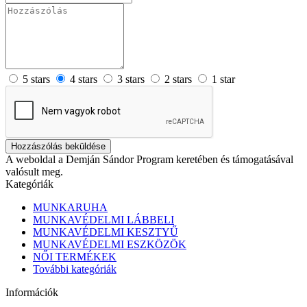
5 stars
4 stars
3 stars
2 stars
1 star
Hozzászólás beküldése
A weboldal a Demján Sándor Program keretében és támogatásával
valósult meg.
Kategóriák
MUNKARUHA
MUNKAVÉDELMI LÁBBELI
MUNKAVÉDELMI KESZTYŰ
MUNKAVÉDELMI ESZKÖZÖK
NŐI TERMÉKEK
További kategóriák
Információk