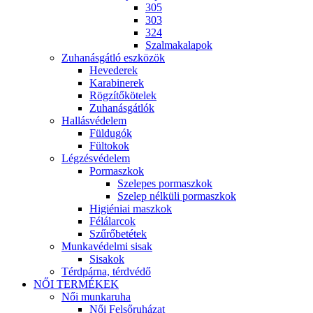
305
303
324
Szalmakalapok
Zuhanásgátló eszközök
Hevederek
Karabinerek
Rögzítőkötelek
Zuhanásgátlók
Hallásvédelem
Füldugók
Fültokok
Légzésvédelem
Pormaszkok
Szelepes pormaszkok
Szelep nélküli pormaszkok
Higiéniai maszkok
Félálarcok
Szűrőbetétek
Munkavédelmi sisak
Sisakok
Térdpárna, térdvédő
NŐI TERMÉKEK
Női munkaruha
Női Felsőruházat