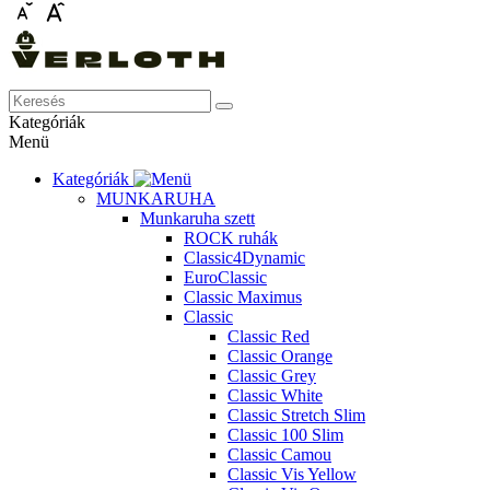
Kategóriák
Menü
Kategóriák
MUNKARUHA
Munkaruha szett
ROCK ruhák
Classic4Dynamic
EuroClassic
Classic Maximus
Classic
Classic Red
Classic Orange
Classic Grey
Classic White
Classic Stretch Slim
Classic 100 Slim
Classic Camou
Classic Vis Yellow