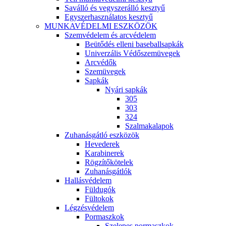
Saválló és vegyszerálló kesztyű
Egyszerhasználatos kesztyű
MUNKAVÉDELMI ESZKÖZÖK
Szemvédelem és arcvédelem
Beütődés elleni baseballsapkák
Univerzális Védőszemüvegek
Arcvédők
Szemüvegek
Sapkák
Nyári sapkák
305
303
324
Szalmakalapok
Zuhanásgátló eszközök
Hevederek
Karabinerek
Rögzítőkötelek
Zuhanásgátlók
Hallásvédelem
Füldugók
Fültokok
Légzésvédelem
Pormaszkok
Szelepes pormaszkok