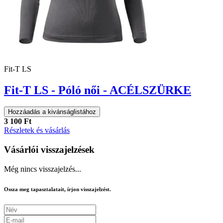
Fit-T LS
Fit-T LS - Póló női - ACÉLSZÜRKE
Hozzáadás a kivánságlistához
3 100 Ft
Részletek és vásárlás
Vásárlói visszajelzések
Még nincs visszajelzés...
Ossza meg tapasztalatait, írjon visszajelzést.