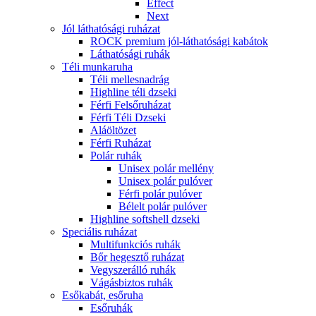
Effect
Next
Jól láthatósági ruházat
ROCK premium jól-láthatósági kabátok
Láthatósági ruhák
Téli munkaruha
Téli mellesnadrág
Highline téli dzseki
Férfi Felsőruházat
Férfi Téli Dzseki
Aláöltözet
Férfi Ruházat
Polár ruhák
Unisex polár mellény
Unisex polár pulóver
Férfi polár pulóver
Bélelt polár pulóver
Highline softshell dzseki
Speciális ruházat
Multifunkciós ruhák
Bőr hegesztő ruházat
Vegyszerálló ruhák
Vágásbiztos ruhák
Esőkabát, esőruha
Esőruhák