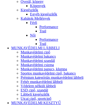
Overál, köpeny
Köpenyek
Kiegészítők
Egyéb kiegészítők
Kabátok-Mellények
Férfi
Performance
Trail
Női
Performance
Trail
MUNKAVÉDELMI LÁBBELI
Munkavédelmi cipő
Munkavédelmi bakancs
Munkavédelmi szandál
Munkavédelmi csizma
Munkavédelmi papucs, klumpa
Sportos munkavédelmi cipő, bakancs
Prémium kategóriás munkavédelmi lábbeli
Fehér munkavédelmi lábbeli
Védelem nélküli lábbeli
ESD cipő, szandál
Lábbeli kiegészítők
Utcai cipő, sportcipő
MUNKAVÉDELMI KESZTYŰ