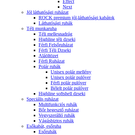
Effect
Next
Jól láthatósági ruházat
ROCK premium jól-láthatósági kabátok
Láthatósági ruhák
Téli munkaruha
Téli mellesnadrág
Highline téli dzseki
Férfi Felsőruházat
Férfi Téli Dzseki
Aláöltözet
Férfi Ruházat
Polár ruhák
Unisex polár mellény
Unisex polár pulóver
Férfi polár pulóver
Bélelt polár pulóver
Highline softshell dzseki
Speciális ruházat
Multifunkciós ruhák
Bőr hegesztő ruházat
Vegyszerálló ruhák
Vágásbiztos ruhák
Esőkabát, esőruha
Esőruhák