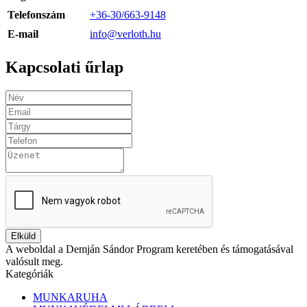
Telefonszám
+36-30/663-9148
E-mail
info@verloth.hu
Kapcsolati űrlap
Elküld
A weboldal a Demján Sándor Program keretében és támogatásával
valósult meg.
Kategóriák
MUNKARUHA