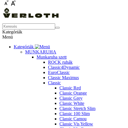
Kategóriák
Menü
Kategóriák
MUNKARUHA
Munkaruha szett
ROCK ruhák
Classic4Dynamic
EuroClassic
Classic Maximus
Classic
Classic Red
Classic Orange
Classic Grey
Classic White
Classic Stretch Slim
Classic 100 Slim
Classic Camou
Classic Vis Yellow