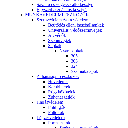
Saválló és vegyszerálló kesztyű
Egyszerhasználatos kesztyű
MUNKAVÉDELMI ESZKÖZÖK
Szemvédelem és arcvédelem
Beütődés elleni baseballsapkák
Univerzális Védőszemüvegek
Arcvédők
Szemüvegek
Sapkák
Nyári sapkák
305
303
324
Szalmakalapok
Zuhanásgátló eszközök
Hevederek
Karabinerek
Rögzítőkötelek
Zuhanásgátlók
Hallásvédelem
Füldugók
Fültokok
Légzésvédelem
Pormaszkok
Szelepes pormaszkok