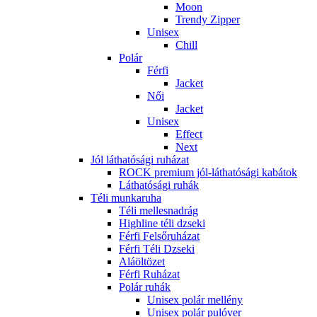
Moon
Trendy Zipper
Unisex
Chill
Polár
Férfi
Jacket
Női
Jacket
Unisex
Effect
Next
Jól láthatósági ruházat
ROCK premium jól-láthatósági kabátok
Láthatósági ruhák
Téli munkaruha
Téli mellesnadrág
Highline téli dzseki
Férfi Felsőruházat
Férfi Téli Dzseki
Aláöltözet
Férfi Ruházat
Polár ruhák
Unisex polár mellény
Unisex polár pulóver