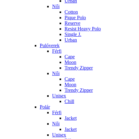
Urban
Női
Cotton
Pique Polo
Reserve
Resist Heavy Polo
Single J.
Urban
Pulóverek
Férfi
Cape
Moon
Trendy Zipper
Női
Cape
Moon
Trendy Zipper
Unisex
Chill
Polár
Férfi
Jacket
Női
Jacket
Unisex