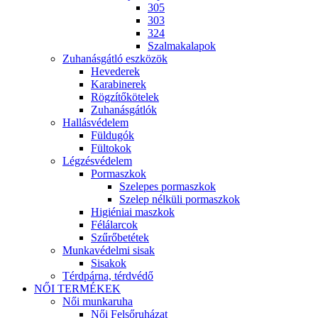
305
303
324
Szalmakalapok
Zuhanásgátló eszközök
Hevederek
Karabinerek
Rögzítőkötelek
Zuhanásgátlók
Hallásvédelem
Füldugók
Fültokok
Légzésvédelem
Pormaszkok
Szelepes pormaszkok
Szelep nélküli pormaszkok
Higiéniai maszkok
Félálarcok
Szűrőbetétek
Munkavédelmi sisak
Sisakok
Térdpárna, térdvédő
NŐI TERMÉKEK
Női munkaruha
Női Felsőruházat