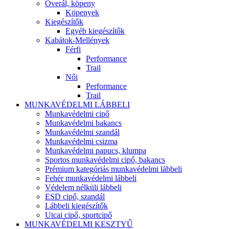
Overál, köpeny
Köpenyek
Kiegészítők
Egyéb kiegészítők
Kabátok-Mellények
Férfi
Performance
Trail
Női
Performance
Trail
MUNKAVÉDELMI LÁBBELI
Munkavédelmi cipő
Munkavédelmi bakancs
Munkavédelmi szandál
Munkavédelmi csizma
Munkavédelmi papucs, klumpa
Sportos munkavédelmi cipő, bakancs
Prémium kategóriás munkavédelmi lábbeli
Fehér munkavédelmi lábbeli
Védelem nélküli lábbeli
ESD cipő, szandál
Lábbeli kiegészítők
Utcai cipő, sportcipő
MUNKAVÉDELMI KESZTYŰ