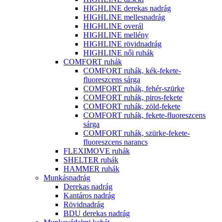
HIGHLINE derekas nadrág
HIGHLINE mellesnadrág
HIGHLINE overál
HIGHLINE mellény
HIGHLINE rövidnadrág
HIGHLINE női ruhák
COMFORT ruhák
COMFORT ruhák, kék-fekete-
fluoreszcens sárga
COMFORT ruhák, fehér-szürke
COMFORT ruhák, piros-fekete
COMFORT ruhák, zöld-fekete
COMFORT ruhák, fekete-fluoreszcens
sárga
COMFORT ruhák, szürke-fekete-
fluoreszcens narancs
FLEXIMOVE ruhák
SHELTER ruhák
HAMMER ruhák
Munkásnadrág
Derekas nadrág
Kantáros nadrág
Rövidnadrág
BDU derekas nadrág