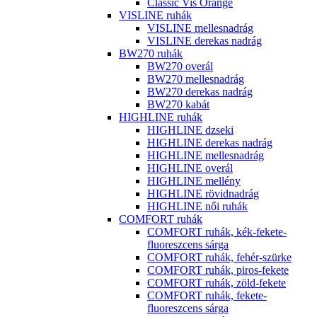
Classic Vis Orange
VISLINE ruhák
VISLINE mellesnadrág
VISLINE derekas nadrág
BW270 ruhák
BW270 overál
BW270 mellesnadrág
BW270 derekas nadrág
BW270 kabát
HIGHLINE ruhák
HIGHLINE dzseki
HIGHLINE derekas nadrág
HIGHLINE mellesnadrág
HIGHLINE overál
HIGHLINE mellény
HIGHLINE rövidnadrág
HIGHLINE női ruhák
COMFORT ruhák
COMFORT ruhák, kék-fekete-
fluoreszcens sárga
COMFORT ruhák, fehér-szürke
COMFORT ruhák, piros-fekete
COMFORT ruhák, zöld-fekete
COMFORT ruhák, fekete-
fluoreszcens sárga