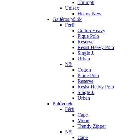
Triumph
Unisex
Heavy New
Galléros pólók
Férfi
Cotton Heavy
Pique Polo
Reserve
Resist Heavy Polo
Single J.
Urban
Női
Cotton
Pique Polo
Reserve
Resist Heavy Polo
Single J.
Urban
Pulóverek
Férfi
Cape
Moon
Trendy Zipper
Női
Cape