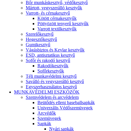
Bőr munkáskesztyű, védőkesztyű
Mártott, vegyszerálló kesztyűk
Varrott- és cérnakesztyű
Kötött cérnakesztyűk
Pöttyözött tenyerű kesztyűk
Varrott textilkesztyűk
Szerelőkesztyű
Hegesztőkesztyű
Gumikesztyű
Vágásbiztos és Kevlar kesztyűk
ESD, antisztatikus kesztyű
Sofőr és rakodó kesztyű
Rakodókesztyűk
Sofőrkesztyűk
Téli munkavédelmi kesztyű
Saválló és vegyszerálló kesztyű
Egyszerhasználatos kesztyű
MUNKAVÉDELMI ESZKÖZÖK
Szemvédelem és arcvédelem
Beütődés elleni baseballsapkák
Univerzális Védőszemüvegek
Arcvédők
Szemüvegek
Sapkák
Nyári sapkák