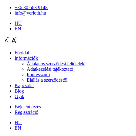
+36 30 663 9148
info@verloth.hu
HU
EN
Főoldal
Információk
Általános szerződési feltételek
Adatkezelési tájékoztató
Impresszum
Elállás a szerződéstől
Kapcsolat
Blog
Gyik
Bejelentkezés
Regisztráció
HU
EN