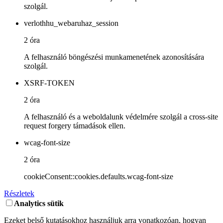
szolgál.
verlothhu_webaruhaz_session
2 óra
A felhasználó böngészési munkamenetének azonosítására
szolgál.
XSRF-TOKEN
2 óra
A felhasználó és a weboldalunk védelmére szolgál a cross-site
request forgery támadások ellen.
wcag-font-size
2 óra
cookieConsent::cookies.defaults.wcag-font-size
Részletek
Analytics sütik
Ezeket belső kutatásokhoz használjuk arra vonatkozóan, hogyan