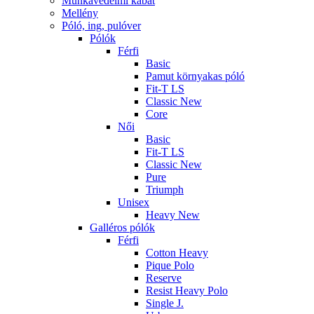
Munkavédelmi kabát
Mellény
Póló, ing, pulóver
Pólók
Férfi
Basic
Pamut környakas póló
Fit-T LS
Classic New
Core
Női
Basic
Fit-T LS
Classic New
Pure
Triumph
Unisex
Heavy New
Galléros pólók
Férfi
Cotton Heavy
Pique Polo
Reserve
Resist Heavy Polo
Single J.