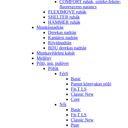
COMFORT ruhák, szürke-fekete-
fluoreszcens narancs
FLEXIMOVE ruhák
SHELTER ruhák
HAMMER ruhák
Munkásnadrág
Derekas nadrág
Kantáros nadrág
Rövidnadrág
BDU derekas nadrág
Munkavédelmi kabát
Mellény
Póló, ing, pulóver
Pólók
Férfi
Basic
Pamut környakas póló
Fit-T LS
Classic New
Core
Női
Basic
Fit-T LS
Classic New
Pure