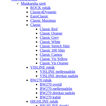
Munkaruha szett
ROCK ruhák
Classic4Dynamic
EuroClassic
Classic Maximus
Classic
Classic Red
Classic Orange
Classic Grey
Classic White
Classic Stretch Slim
Classic 100 Slim
Classic Camou
Classic Vis Yellow
Classic Vis Orange
VISLINE ruhák
VISLINE mellesnadrág
VISLINE derekas nadrág
BW270 ruhák
BW270 overál
BW270 mellesnadrág
BW270 derekas nadrág
BW270 kabát
HIGHLINE ruhák
HIGHLINE dzseki