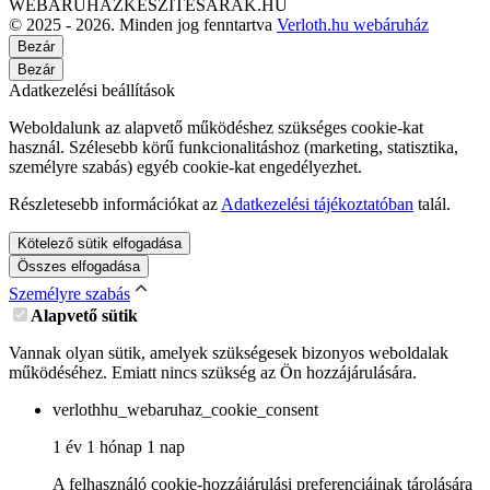
WEBÁRUHÁZKÉSZÍTÉSÁRAK.HU
© 2025 - 2026. Minden jog fenntartva
Verloth.hu webáruház
Bezár
Bezár
Adatkezelési beállítások
Weboldalunk az alapvető működéshez szükséges cookie-kat
használ. Szélesebb körű funkcionalitáshoz (marketing, statisztika,
személyre szabás) egyéb cookie-kat engedélyezhet.
Részletesebb információkat az
Adatkezelési tájékoztatóban
talál.
Kötelező sütik elfogadása
Összes elfogadása
Személyre szabás
Alapvető sütik
Vannak olyan sütik, amelyek szükségesek bizonyos weboldalak
működéséhez. Emiatt nincs szükség az Ön hozzájárulására.
verlothhu_webaruhaz_cookie_consent
1 év 1 hónap 1 nap
A felhasználó cookie-hozzájárulási preferenciáinak tárolására