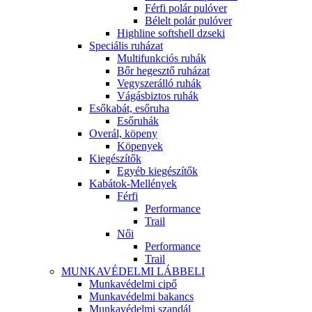
Férfi polár pulóver
Bélelt polár pulóver
Highline softshell dzseki
Speciális ruházat
Multifunkciós ruhák
Bőr hegesztő ruházat
Vegyszerálló ruhák
Vágásbiztos ruhák
Esőkabát, esőruha
Esőruhák
Overál, köpeny
Köpenyek
Kiegészítők
Egyéb kiegészítők
Kabátok-Mellények
Férfi
Performance
Trail
Női
Performance
Trail
MUNKAVÉDELMI LÁBBELI
Munkavédelmi cipő
Munkavédelmi bakancs
Munkavédelmi szandál