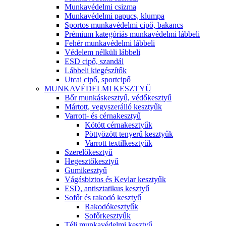
Munkavédelmi csizma
Munkavédelmi papucs, klumpa
Sportos munkavédelmi cipő, bakancs
Prémium kategóriás munkavédelmi lábbeli
Fehér munkavédelmi lábbeli
Védelem nélküli lábbeli
ESD cipő, szandál
Lábbeli kiegészítők
Utcai cipő, sportcipő
MUNKAVÉDELMI KESZTYŰ
Bőr munkáskesztyű, védőkesztyű
Mártott, vegyszerálló kesztyűk
Varrott- és cérnakesztyű
Kötött cérnakesztyűk
Pöttyözött tenyerű kesztyűk
Varrott textilkesztyűk
Szerelőkesztyű
Hegesztőkesztyű
Gumikesztyű
Vágásbiztos és Kevlar kesztyűk
ESD, antisztatikus kesztyű
Sofőr és rakodó kesztyű
Rakodókesztyűk
Sofőrkesztyűk
Téli munkavédelmi kesztyű