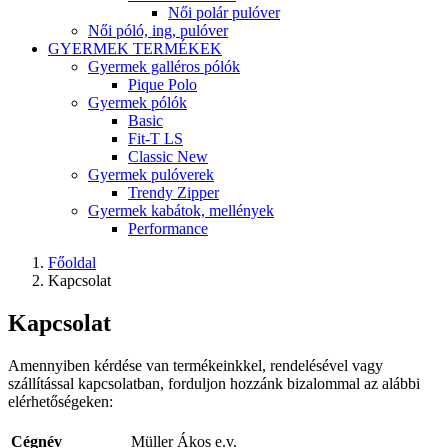
Női polár pulóver
Női póló, ing, pulóver
GYERMEK TERMÉKEK
Gyermek galléros pólók
Pique Polo
Gyermek pólók
Basic
Fit-T LS
Classic New
Gyermek pulóverek
Trendy Zipper
Gyermek kabátok, mellények
Performance
Főoldal
Kapcsolat
Kapcsolat
Amennyiben kérdése van termékeinkkel, rendelésével vagy
szállítással kapcsolatban, forduljon hozzánk bizalommal az alábbi
elérhetőségeken:
Cégnév
Müller Ákos e.v.