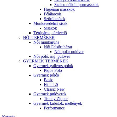
Szelep nélküli pormaszkok
Higiéniai maszkok
Félálarcok
Szűrőbetétek
Munkavédelmi sisak
Sisakok
Térdpárna, térdvédő
NŐI TERMÉKEK
Női munkaruha
Női Felsőruházat
Női polár pulóver
Női póló, ing, pulóver
GYERMEK TERMÉKEK
Gyermek galléros pólók
Pique Polo
Gyermek pólók
Basic
Fit-T LS
Classic New
Gyermek pulóverek
Trendy Zipper
Gyermek kabátok, mellények
Performance
Keresés