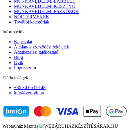
MUNKAVÉDELMI LÁBBELI
MUNKAVÉDELMI KESZTYŰ
MUNKAVÉDELMI ESZKÖZÖK
NŐI TERMÉKEK
További kategóriák
Információk
Kapcsolat
Általános szerződési feltételek
Adatkezelési tájékoztató
Blog
Gyik
Impresszum
Elérhetőségek
+36 30 663 9148
info@verloth.hu
Webáruház készítés