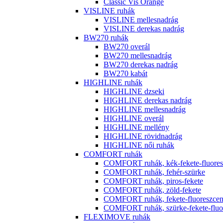
Classic Vis Orange
VISLINE ruhák
VISLINE mellesnadrág
VISLINE derekas nadrág
BW270 ruhák
BW270 overál
BW270 mellesnadrág
BW270 derekas nadrág
BW270 kabát
HIGHLINE ruhák
HIGHLINE dzseki
HIGHLINE derekas nadrág
HIGHLINE mellesnadrág
HIGHLINE overál
HIGHLINE mellény
HIGHLINE rövidnadrág
HIGHLINE női ruhák
COMFORT ruhák
COMFORT ruhák, kék-fekete-fluores
COMFORT ruhák, fehér-szürke
COMFORT ruhák, piros-fekete
COMFORT ruhák, zöld-fekete
COMFORT ruhák, fekete-fluoreszcen
COMFORT ruhák, szürke-fekete-fluor
FLEXIMOVE ruhák