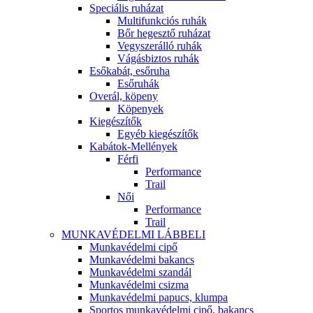
Speciális ruházat
Multifunkciós ruhák
Bőr hegesztő ruházat
Vegyszerálló ruhák
Vágásbiztos ruhák
Esőkabát, esőruha
Esőruhák
Overál, köpeny
Köpenyek
Kiegészítők
Egyéb kiegészítők
Kabátok-Mellények
Férfi
Performance
Trail
Női
Performance
Trail
MUNKAVÉDELMI LÁBBELI
Munkavédelmi cipő
Munkavédelmi bakancs
Munkavédelmi szandál
Munkavédelmi csizma
Munkavédelmi papucs, klumpa
Sportos munkavédelmi cipő, bakancs