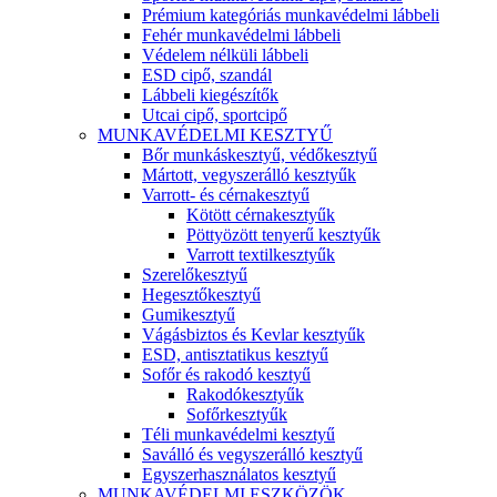
Prémium kategóriás munkavédelmi lábbeli
Fehér munkavédelmi lábbeli
Védelem nélküli lábbeli
ESD cipő, szandál
Lábbeli kiegészítők
Utcai cipő, sportcipő
MUNKAVÉDELMI KESZTYŰ
Bőr munkáskesztyű, védőkesztyű
Mártott, vegyszerálló kesztyűk
Varrott- és cérnakesztyű
Kötött cérnakesztyűk
Pöttyözött tenyerű kesztyűk
Varrott textilkesztyűk
Szerelőkesztyű
Hegesztőkesztyű
Gumikesztyű
Vágásbiztos és Kevlar kesztyűk
ESD, antisztatikus kesztyű
Sofőr és rakodó kesztyű
Rakodókesztyűk
Sofőrkesztyűk
Téli munkavédelmi kesztyű
Saválló és vegyszerálló kesztyű
Egyszerhasználatos kesztyű
MUNKAVÉDELMI ESZKÖZÖK