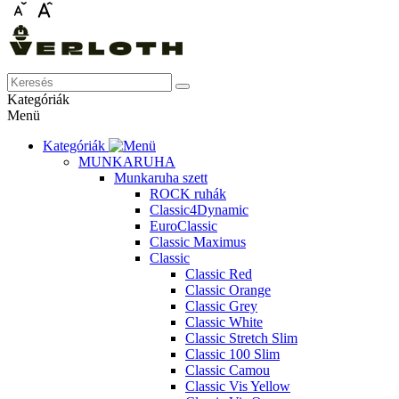
Kategóriák
Menü
Kategóriák
MUNKARUHA
Munkaruha szett
ROCK ruhák
Classic4Dynamic
EuroClassic
Classic Maximus
Classic
Classic Red
Classic Orange
Classic Grey
Classic White
Classic Stretch Slim
Classic 100 Slim
Classic Camou
Classic Vis Yellow