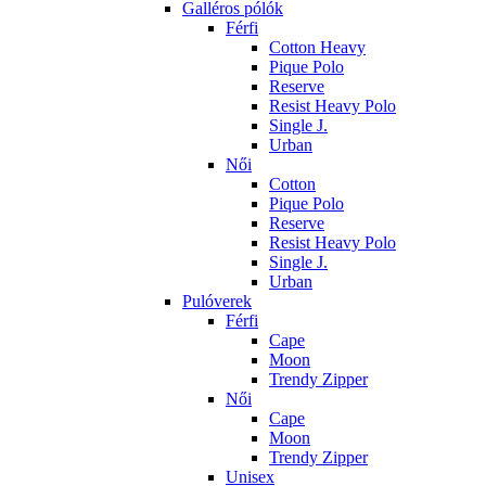
Galléros pólók
Férfi
Cotton Heavy
Pique Polo
Reserve
Resist Heavy Polo
Single J.
Urban
Női
Cotton
Pique Polo
Reserve
Resist Heavy Polo
Single J.
Urban
Pulóverek
Férfi
Cape
Moon
Trendy Zipper
Női
Cape
Moon
Trendy Zipper
Unisex