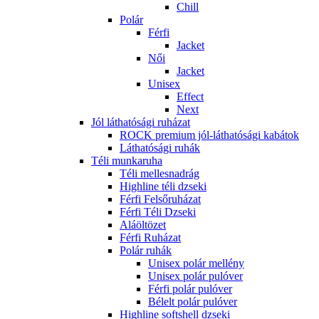
Chill
Polár
Férfi
Jacket
Női
Jacket
Unisex
Effect
Next
Jól láthatósági ruházat
ROCK premium jól-láthatósági kabátok
Láthatósági ruhák
Téli munkaruha
Téli mellesnadrág
Highline téli dzseki
Férfi Felsőruházat
Férfi Téli Dzseki
Aláöltözet
Férfi Ruházat
Polár ruhák
Unisex polár mellény
Unisex polár pulóver
Férfi polár pulóver
Bélelt polár pulóver
Highline softshell dzseki