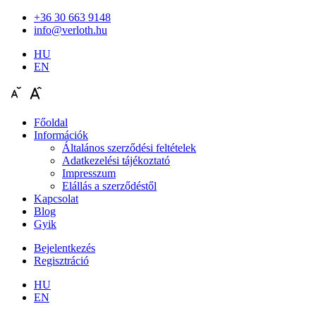
+36 30 663 9148
info@verloth.hu
HU
EN
Főoldal
Információk
Általános szerződési feltételek
Adatkezelési tájékoztató
Impresszum
Elállás a szerződéstől
Kapcsolat
Blog
Gyik
Bejelentkezés
Regisztráció
HU
EN