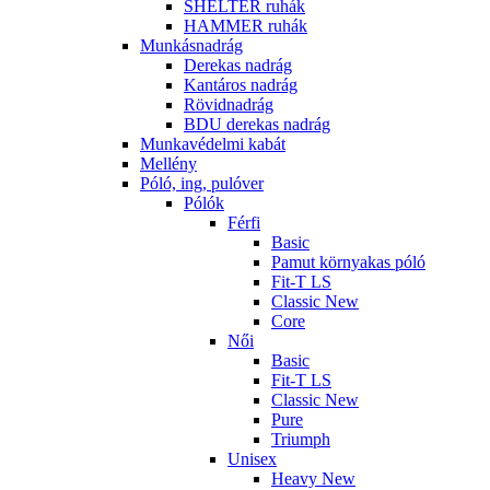
SHELTER ruhák
HAMMER ruhák
Munkásnadrág
Derekas nadrág
Kantáros nadrág
Rövidnadrág
BDU derekas nadrág
Munkavédelmi kabát
Mellény
Póló, ing, pulóver
Pólók
Férfi
Basic
Pamut környakas póló
Fit-T LS
Classic New
Core
Női
Basic
Fit-T LS
Classic New
Pure
Triumph
Unisex
Heavy New