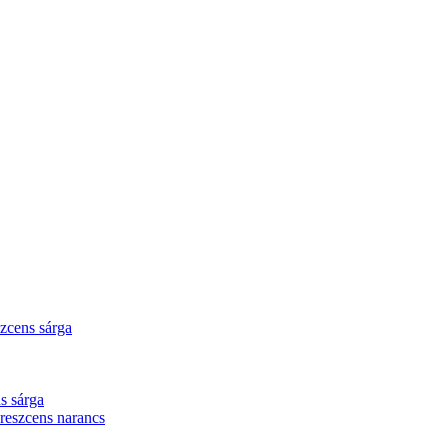
zcens sárga
s sárga
eszcens narancs