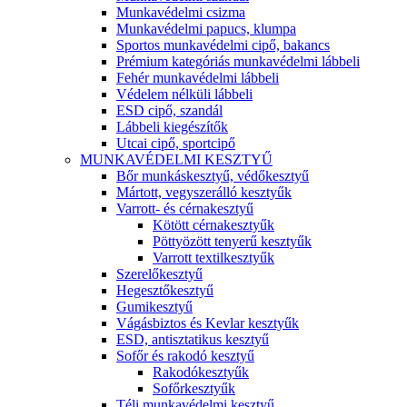
Munkavédelmi csizma
Munkavédelmi papucs, klumpa
Sportos munkavédelmi cipő, bakancs
Prémium kategóriás munkavédelmi lábbeli
Fehér munkavédelmi lábbeli
Védelem nélküli lábbeli
ESD cipő, szandál
Lábbeli kiegészítők
Utcai cipő, sportcipő
MUNKAVÉDELMI KESZTYŰ
Bőr munkáskesztyű, védőkesztyű
Mártott, vegyszerálló kesztyűk
Varrott- és cérnakesztyű
Kötött cérnakesztyűk
Pöttyözött tenyerű kesztyűk
Varrott textilkesztyűk
Szerelőkesztyű
Hegesztőkesztyű
Gumikesztyű
Vágásbiztos és Kevlar kesztyűk
ESD, antisztatikus kesztyű
Sofőr és rakodó kesztyű
Rakodókesztyűk
Sofőrkesztyűk
Téli munkavédelmi kesztyű