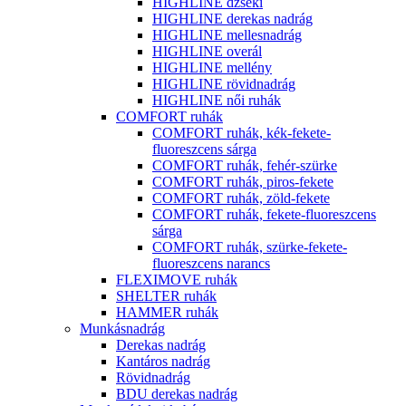
HIGHLINE dzseki
HIGHLINE derekas nadrág
HIGHLINE mellesnadrág
HIGHLINE overál
HIGHLINE mellény
HIGHLINE rövidnadrág
HIGHLINE női ruhák
COMFORT ruhák
COMFORT ruhák, kék-fekete-
fluoreszcens sárga
COMFORT ruhák, fehér-szürke
COMFORT ruhák, piros-fekete
COMFORT ruhák, zöld-fekete
COMFORT ruhák, fekete-fluoreszcens
sárga
COMFORT ruhák, szürke-fekete-
fluoreszcens narancs
FLEXIMOVE ruhák
SHELTER ruhák
HAMMER ruhák
Munkásnadrág
Derekas nadrág
Kantáros nadrág
Rövidnadrág
BDU derekas nadrág