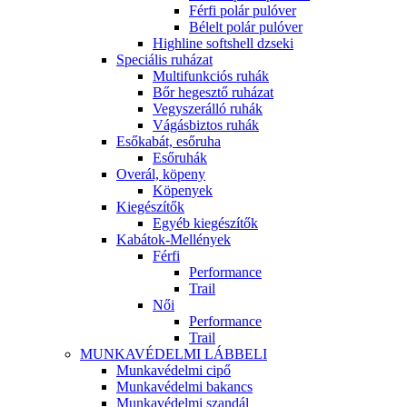
Férfi polár pulóver
Bélelt polár pulóver
Highline softshell dzseki
Speciális ruházat
Multifunkciós ruhák
Bőr hegesztő ruházat
Vegyszerálló ruhák
Vágásbiztos ruhák
Esőkabát, esőruha
Esőruhák
Overál, köpeny
Köpenyek
Kiegészítők
Egyéb kiegészítők
Kabátok-Mellények
Férfi
Performance
Trail
Női
Performance
Trail
MUNKAVÉDELMI LÁBBELI
Munkavédelmi cipő
Munkavédelmi bakancs
Munkavédelmi szandál