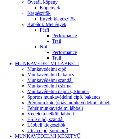
Overál, köpeny
Köpenyek
Kiegészítők
Egyéb kiegészítők
Kabátok-Mellények
Férfi
Performance
Trail
Női
Performance
Trail
MUNKAVÉDELMI LÁBBELI
Munkavédelmi cipő
Munkavédelmi bakancs
Munkavédelmi szandál
Munkavédelmi csizma
Munkavédelmi papucs, klumpa
Sportos munkavédelmi cipő, bakancs
Prémium kategóriás munkavédelmi lábbeli
Fehér munkavédelmi lábbeli
Védelem nélküli lábbeli
ESD cipő, szandál
Lábbeli kiegészítők
Utcai cipő, sportcipő
MUNKAVÉDELMI KESZTYŰ