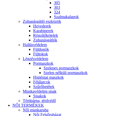
305
303
324
Szalmakalapok
Zuhanásgátló eszközök
Hevederek
Karabinerek
Rögzítőkötelek
Zuhanásgátlók
Hallásvédelem
Füldugók
Fültokok
Légzésvédelem
Pormaszkok
Szelepes pormaszkok
Szelep nélküli pormaszkok
Higiéniai maszkok
Félálarcok
Szűrőbetétek
Munkavédelmi sisak
Sisakok
Térdpárna, térdvédő
NŐI TERMÉKEK
Női munkaruha
Női Felsőruházat