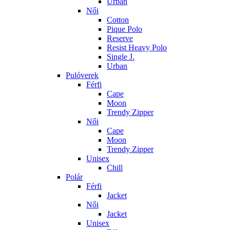
Urban
Női
Cotton
Pique Polo
Reserve
Resist Heavy Polo
Single J.
Urban
Pulóverek
Férfi
Cape
Moon
Trendy Zipper
Női
Cape
Moon
Trendy Zipper
Unisex
Chill
Polár
Férfi
Jacket
Női
Jacket
Unisex