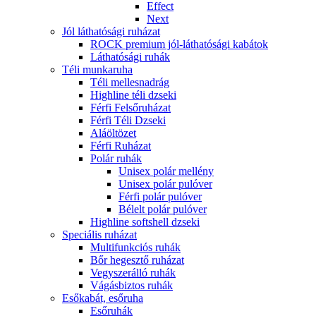
Effect
Next
Jól láthatósági ruházat
ROCK premium jól-láthatósági kabátok
Láthatósági ruhák
Téli munkaruha
Téli mellesnadrág
Highline téli dzseki
Férfi Felsőruházat
Férfi Téli Dzseki
Aláöltözet
Férfi Ruházat
Polár ruhák
Unisex polár mellény
Unisex polár pulóver
Férfi polár pulóver
Bélelt polár pulóver
Highline softshell dzseki
Speciális ruházat
Multifunkciós ruhák
Bőr hegesztő ruházat
Vegyszerálló ruhák
Vágásbiztos ruhák
Esőkabát, esőruha
Esőruhák