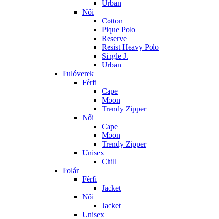
Urban
Női
Cotton
Pique Polo
Reserve
Resist Heavy Polo
Single J.
Urban
Pulóverek
Férfi
Cape
Moon
Trendy Zipper
Női
Cape
Moon
Trendy Zipper
Unisex
Chill
Polár
Férfi
Jacket
Női
Jacket
Unisex