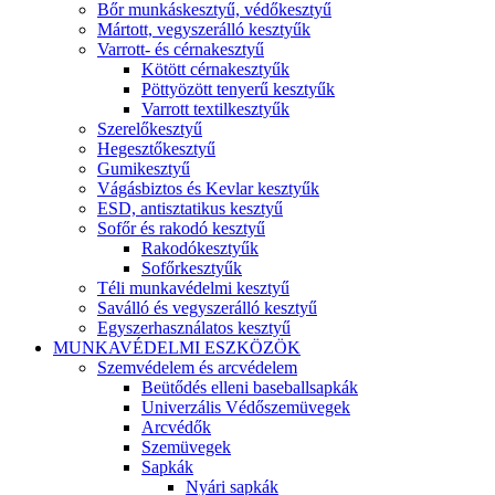
Bőr munkáskesztyű, védőkesztyű
Mártott, vegyszerálló kesztyűk
Varrott- és cérnakesztyű
Kötött cérnakesztyűk
Pöttyözött tenyerű kesztyűk
Varrott textilkesztyűk
Szerelőkesztyű
Hegesztőkesztyű
Gumikesztyű
Vágásbiztos és Kevlar kesztyűk
ESD, antisztatikus kesztyű
Sofőr és rakodó kesztyű
Rakodókesztyűk
Sofőrkesztyűk
Téli munkavédelmi kesztyű
Saválló és vegyszerálló kesztyű
Egyszerhasználatos kesztyű
MUNKAVÉDELMI ESZKÖZÖK
Szemvédelem és arcvédelem
Beütődés elleni baseballsapkák
Univerzális Védőszemüvegek
Arcvédők
Szemüvegek
Sapkák
Nyári sapkák