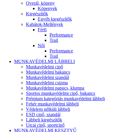
Overál, köpeny
Köpenyek
Kiegészítők
Egyéb kiegészítők
Kabátok-Mellények
Férfi
Performance
Trail
Női
Performance
Trail
MUNKAVÉDELMI LÁBBELI
Munkavédelmi cipő
Munkavédelmi bakancs
Munkavédelmi szandál
Munkavédelmi csizma
Munkavédelmi papucs, klumpa
Sportos munkavédelmi cipő, bakancs
Prémium kategóriás munkavédelmi lábbeli
Fehér munkavédelmi lábbeli
Védelem nélküli lábbeli
ESD cipő, szandál
Lábbeli kiegészítők
Utcai cipő, sportcipő
MUNKAVÉDELMI KESZTYŰ