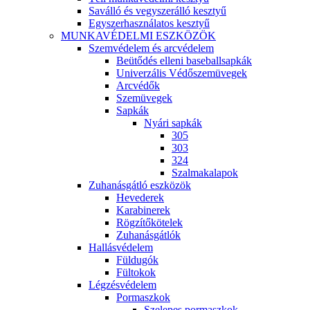
Saválló és vegyszerálló kesztyű
Egyszerhasználatos kesztyű
MUNKAVÉDELMI ESZKÖZÖK
Szemvédelem és arcvédelem
Beütődés elleni baseballsapkák
Univerzális Védőszemüvegek
Arcvédők
Szemüvegek
Sapkák
Nyári sapkák
305
303
324
Szalmakalapok
Zuhanásgátló eszközök
Hevederek
Karabinerek
Rögzítőkötelek
Zuhanásgátlók
Hallásvédelem
Füldugók
Fültokok
Légzésvédelem
Pormaszkok
Szelepes pormaszkok