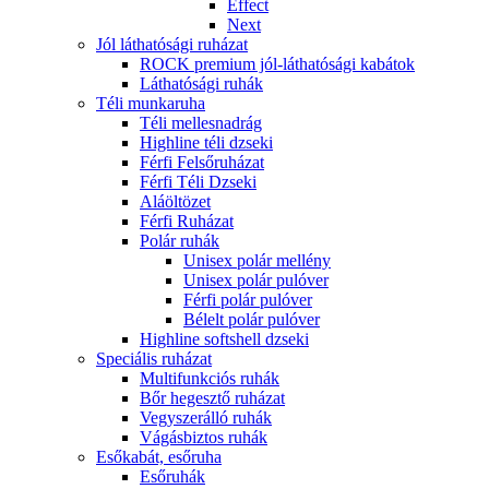
Effect
Next
Jól láthatósági ruházat
ROCK premium jól-láthatósági kabátok
Láthatósági ruhák
Téli munkaruha
Téli mellesnadrág
Highline téli dzseki
Férfi Felsőruházat
Férfi Téli Dzseki
Aláöltözet
Férfi Ruházat
Polár ruhák
Unisex polár mellény
Unisex polár pulóver
Férfi polár pulóver
Bélelt polár pulóver
Highline softshell dzseki
Speciális ruházat
Multifunkciós ruhák
Bőr hegesztő ruházat
Vegyszerálló ruhák
Vágásbiztos ruhák
Esőkabát, esőruha
Esőruhák