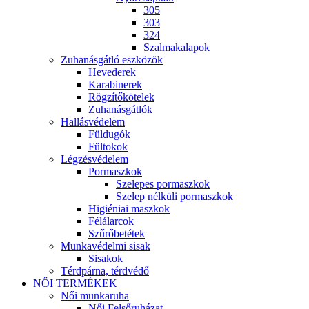
305
303
324
Szalmakalapok
Zuhanásgátló eszközök
Hevederek
Karabinerek
Rögzítőkötelek
Zuhanásgátlók
Hallásvédelem
Füldugók
Fültokok
Légzésvédelem
Pormaszkok
Szelepes pormaszkok
Szelep nélküli pormaszkok
Higiéniai maszkok
Félálarcok
Szűrőbetétek
Munkavédelmi sisak
Sisakok
Térdpárna, térdvédő
NŐI TERMÉKEK
Női munkaruha
Női Felsőruházat