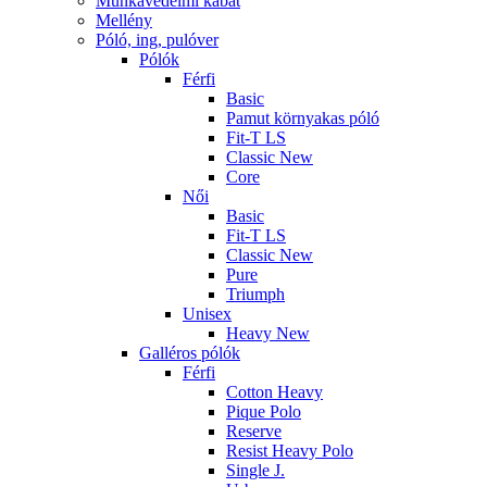
Munkavédelmi kabát
Mellény
Póló, ing, pulóver
Pólók
Férfi
Basic
Pamut környakas póló
Fit-T LS
Classic New
Core
Női
Basic
Fit-T LS
Classic New
Pure
Triumph
Unisex
Heavy New
Galléros pólók
Férfi
Cotton Heavy
Pique Polo
Reserve
Resist Heavy Polo
Single J.