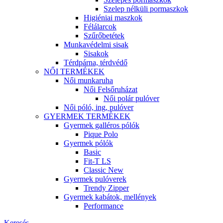
Szelep nélküli pormaszkok
Higiéniai maszkok
Félálarcok
Szűrőbetétek
Munkavédelmi sisak
Sisakok
Térdpárna, térdvédő
NŐI TERMÉKEK
Női munkaruha
Női Felsőruházat
Női polár pulóver
Női póló, ing, pulóver
GYERMEK TERMÉKEK
Gyermek galléros pólók
Pique Polo
Gyermek pólók
Basic
Fit-T LS
Classic New
Gyermek pulóverek
Trendy Zipper
Gyermek kabátok, mellények
Performance
Keresés