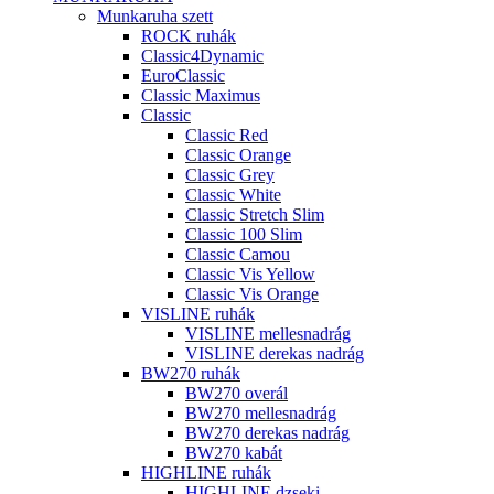
Munkaruha szett
ROCK ruhák
Classic4Dynamic
EuroClassic
Classic Maximus
Classic
Classic Red
Classic Orange
Classic Grey
Classic White
Classic Stretch Slim
Classic 100 Slim
Classic Camou
Classic Vis Yellow
Classic Vis Orange
VISLINE ruhák
VISLINE mellesnadrág
VISLINE derekas nadrág
BW270 ruhák
BW270 overál
BW270 mellesnadrág
BW270 derekas nadrág
BW270 kabát
HIGHLINE ruhák
HIGHLINE dzseki