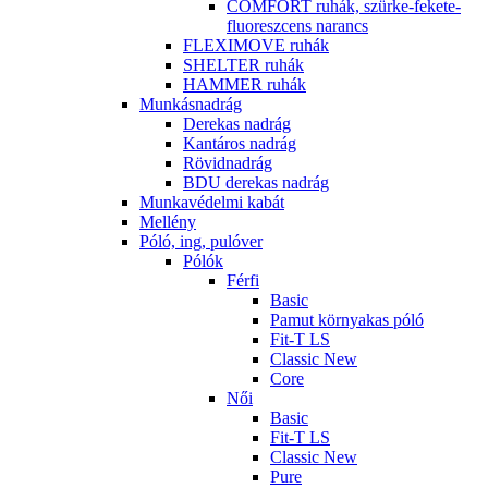
COMFORT ruhák, szürke-fekete-
fluoreszcens narancs
FLEXIMOVE ruhák
SHELTER ruhák
HAMMER ruhák
Munkásnadrág
Derekas nadrág
Kantáros nadrág
Rövidnadrág
BDU derekas nadrág
Munkavédelmi kabát
Mellény
Póló, ing, pulóver
Pólók
Férfi
Basic
Pamut környakas póló
Fit-T LS
Classic New
Core
Női
Basic
Fit-T LS
Classic New
Pure