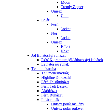
Moon
Trendy Zipper
Unisex
Chill
Polár
Férfi
Jacket
Női
Jacket
Unisex
Effect
Next
Jól láthatósági ruházat
ROCK premium jól-láthatósági kabátok
Láthatósági ruhák
Téli munkaruha
Téli mellesnadrág
Highline téli dzseki
Férfi Felsőruházat
Férfi Téli Dzseki
Aláöltözet
Férfi Ruházat
Polár ruhák
Unisex polár mellény
Unisex polár pulóver