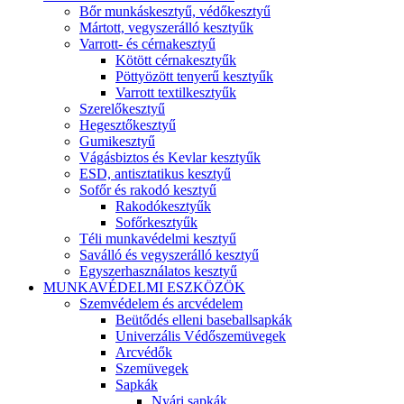
Bőr munkáskesztyű, védőkesztyű
Mártott, vegyszerálló kesztyűk
Varrott- és cérnakesztyű
Kötött cérnakesztyűk
Pöttyözött tenyerű kesztyűk
Varrott textilkesztyűk
Szerelőkesztyű
Hegesztőkesztyű
Gumikesztyű
Vágásbiztos és Kevlar kesztyűk
ESD, antisztatikus kesztyű
Sofőr és rakodó kesztyű
Rakodókesztyűk
Sofőrkesztyűk
Téli munkavédelmi kesztyű
Saválló és vegyszerálló kesztyű
Egyszerhasználatos kesztyű
MUNKAVÉDELMI ESZKÖZÖK
Szemvédelem és arcvédelem
Beütődés elleni baseballsapkák
Univerzális Védőszemüvegek
Arcvédők
Szemüvegek
Sapkák
Nyári sapkák