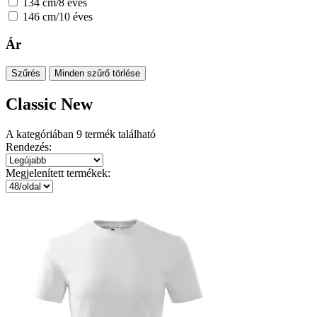
134 cm/8 éves
146 cm/10 éves
Ár
Szűrés
Minden szűrő törlése
Classic New
A kategóriában
9
termék található
Rendezés:
Megjelenített termékek: