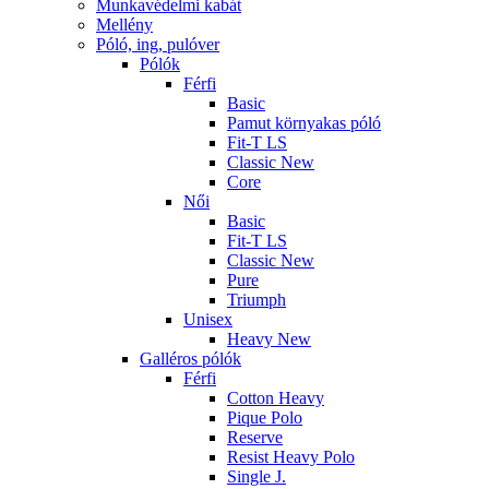
Munkavédelmi kabát
Mellény
Póló, ing, pulóver
Pólók
Férfi
Basic
Pamut környakas póló
Fit-T LS
Classic New
Core
Női
Basic
Fit-T LS
Classic New
Pure
Triumph
Unisex
Heavy New
Galléros pólók
Férfi
Cotton Heavy
Pique Polo
Reserve
Resist Heavy Polo
Single J.