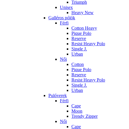
Triumph
Unisex
Heavy New
Galléros pólók
Férfi
Cotton Heavy
Pique Polo
Reserve
Resist Heavy Polo
Single J.
Urban
Női
Cotton
Pique Polo
Reserve
Resist Heavy Polo
Single J.
Urban
Pulóverek
Férfi
Cape
Moon
Trendy Zipper
Női
Cape