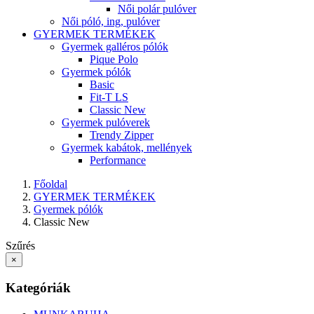
Női polár pulóver
Női póló, ing, pulóver
GYERMEK TERMÉKEK
Gyermek galléros pólók
Pique Polo
Gyermek pólók
Basic
Fit-T LS
Classic New
Gyermek pulóverek
Trendy Zipper
Gyermek kabátok, mellények
Performance
Főoldal
GYERMEK TERMÉKEK
Gyermek pólók
Classic New
Szűrés
×
Kategóriák