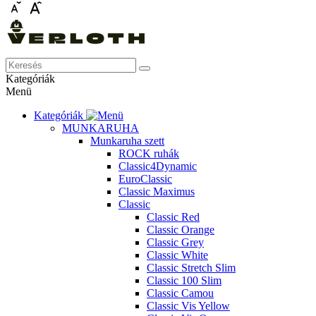
Kategóriák
Menü
Kategóriák
MUNKARUHA
Munkaruha szett
ROCK ruhák
Classic4Dynamic
EuroClassic
Classic Maximus
Classic
Classic Red
Classic Orange
Classic Grey
Classic White
Classic Stretch Slim
Classic 100 Slim
Classic Camou
Classic Vis Yellow