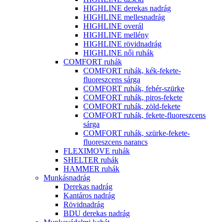
HIGHLINE derekas nadrág
HIGHLINE mellesnadrág
HIGHLINE overál
HIGHLINE mellény
HIGHLINE rövidnadrág
HIGHLINE női ruhák
COMFORT ruhák
COMFORT ruhák, kék-fekete-
fluoreszcens sárga
COMFORT ruhák, fehér-szürke
COMFORT ruhák, piros-fekete
COMFORT ruhák, zöld-fekete
COMFORT ruhák, fekete-fluoreszcens
sárga
COMFORT ruhák, szürke-fekete-
fluoreszcens narancs
FLEXIMOVE ruhák
SHELTER ruhák
HAMMER ruhák
Munkásnadrág
Derekas nadrág
Kantáros nadrág
Rövidnadrág
BDU derekas nadrág