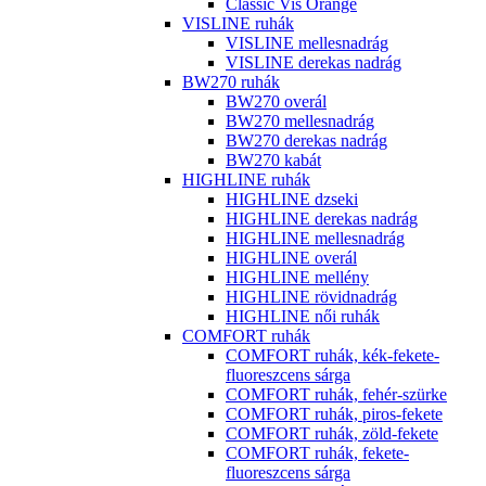
Classic Vis Orange
VISLINE ruhák
VISLINE mellesnadrág
VISLINE derekas nadrág
BW270 ruhák
BW270 overál
BW270 mellesnadrág
BW270 derekas nadrág
BW270 kabát
HIGHLINE ruhák
HIGHLINE dzseki
HIGHLINE derekas nadrág
HIGHLINE mellesnadrág
HIGHLINE overál
HIGHLINE mellény
HIGHLINE rövidnadrág
HIGHLINE női ruhák
COMFORT ruhák
COMFORT ruhák, kék-fekete-
fluoreszcens sárga
COMFORT ruhák, fehér-szürke
COMFORT ruhák, piros-fekete
COMFORT ruhák, zöld-fekete
COMFORT ruhák, fekete-
fluoreszcens sárga