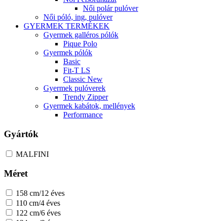
Női polár pulóver
Női póló, ing, pulóver
GYERMEK TERMÉKEK
Gyermek galléros pólók
Pique Polo
Gyermek pólók
Basic
Fit-T LS
Classic New
Gyermek pulóverek
Trendy Zipper
Gyermek kabátok, mellények
Performance
Gyártók
MALFINI
Méret
158 cm/12 éves
110 cm/4 éves
122 cm/6 éves