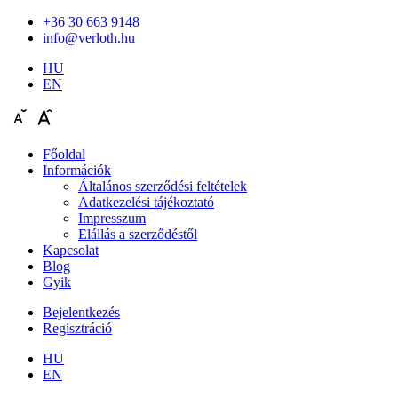
+36 30 663 9148
info@verloth.hu
HU
EN
Főoldal
Információk
Általános szerződési feltételek
Adatkezelési tájékoztató
Impresszum
Elállás a szerződéstől
Kapcsolat
Blog
Gyik
Bejelentkezés
Regisztráció
HU
EN