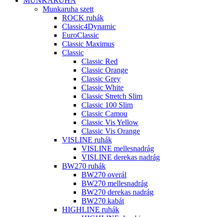
MUNKARUHA
Munkaruha szett
ROCK ruhák
Classic4Dynamic
EuroClassic
Classic Maximus
Classic
Classic Red
Classic Orange
Classic Grey
Classic White
Classic Stretch Slim
Classic 100 Slim
Classic Camou
Classic Vis Yellow
Classic Vis Orange
VISLINE ruhák
VISLINE mellesnadrág
VISLINE derekas nadrág
BW270 ruhák
BW270 overál
BW270 mellesnadrág
BW270 derekas nadrág
BW270 kabát
HIGHLINE ruhák