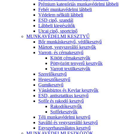
Prémium kategóriás munkavédelmi lábbeli
Fehér munkavédelmi lábbeli
Védelem nélküli lábbeli
ESD cipő, szandál
Lábbeli kiegészítők
Utcai cipő, sportcipő
MUNKAVÉDELMI KESZTYŰ
Bőr munkáskesztyű, védőkesztyű
Mártott, vegyszerálló kesztyűk
Varrott- és cérnakesztyű
Kötött cérnakesztyűk
Pöttyözött tenyerű kesztyűk
Varrott textilkesztyűk
Szerelőkesztyű
Hegesztőkesztyű
Gumikesztyű
Vágásbiztos és Kevlar kesztyűk
ESD, antisztatikus kesztyű
Sofőr és rakodó kesztyű
Rakodókesztyűk
Sofőrkesztyűk
Téli munkavédelmi kesztyű
Saválló és vegyszerálló kesztyű
Egyszerhasználatos kesztyű
MUNKAVÉDELMI ESZKÖZÖK