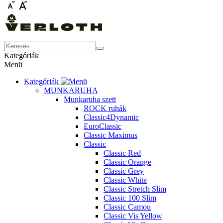
Kategóriák
Menü
Kategóriák
MUNKARUHA
Munkaruha szett
ROCK ruhák
Classic4Dynamic
EuroClassic
Classic Maximus
Classic
Classic Red
Classic Orange
Classic Grey
Classic White
Classic Stretch Slim
Classic 100 Slim
Classic Camou
Classic Vis Yellow