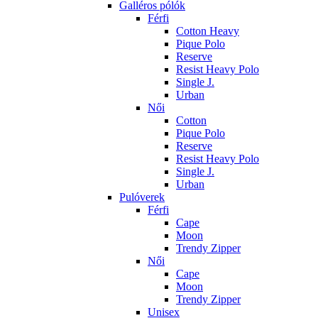
Galléros pólók
Férfi
Cotton Heavy
Pique Polo
Reserve
Resist Heavy Polo
Single J.
Urban
Női
Cotton
Pique Polo
Reserve
Resist Heavy Polo
Single J.
Urban
Pulóverek
Férfi
Cape
Moon
Trendy Zipper
Női
Cape
Moon
Trendy Zipper
Unisex