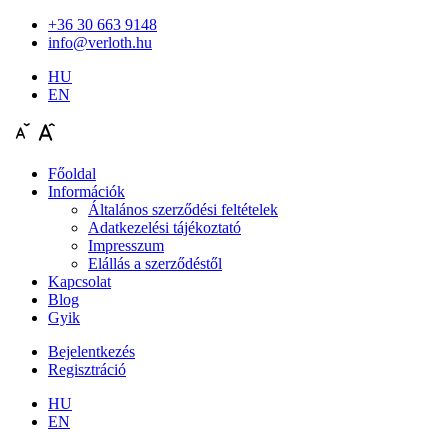
+36 30 663 9148
info@verloth.hu
HU
EN
Főoldal
Információk
Általános szerződési feltételek
Adatkezelési tájékoztató
Impresszum
Elállás a szerződéstől
Kapcsolat
Blog
Gyik
Bejelentkezés
Regisztráció
HU
EN