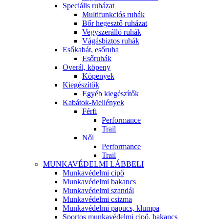
Speciális ruházat
Multifunkciós ruhák
Bőr hegesztő ruházat
Vegyszerálló ruhák
Vágásbiztos ruhák
Esőkabát, esőruha
Esőruhák
Overál, köpeny
Köpenyek
Kiegészítők
Egyéb kiegészítők
Kabátok-Mellények
Férfi
Performance
Trail
Női
Performance
Trail
MUNKAVÉDELMI LÁBBELI
Munkavédelmi cipő
Munkavédelmi bakancs
Munkavédelmi szandál
Munkavédelmi csizma
Munkavédelmi papucs, klumpa
Sportos munkavédelmi cipő, bakancs