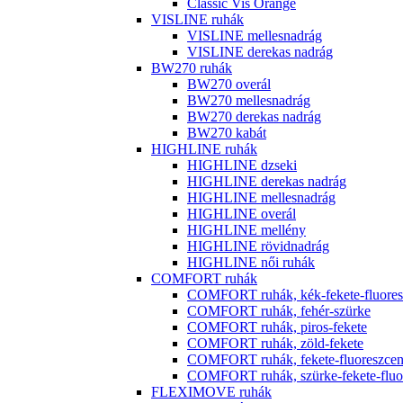
Classic Vis Orange
VISLINE ruhák
VISLINE mellesnadrág
VISLINE derekas nadrág
BW270 ruhák
BW270 overál
BW270 mellesnadrág
BW270 derekas nadrág
BW270 kabát
HIGHLINE ruhák
HIGHLINE dzseki
HIGHLINE derekas nadrág
HIGHLINE mellesnadrág
HIGHLINE overál
HIGHLINE mellény
HIGHLINE rövidnadrág
HIGHLINE női ruhák
COMFORT ruhák
COMFORT ruhák, kék-fekete-fluores
COMFORT ruhák, fehér-szürke
COMFORT ruhák, piros-fekete
COMFORT ruhák, zöld-fekete
COMFORT ruhák, fekete-fluoreszcen
COMFORT ruhák, szürke-fekete-fluor
FLEXIMOVE ruhák