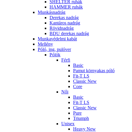
SHELTER ruhák
HAMMER ruhák
Munkásnadrág
Derekas nadrág
Kantáros nadrág
Rövidnadrág
BDU derekas nadrág
Munkavédelmi kabát
Mellény
Póló, ing, pulóver
Pólók
Férfi
Basic
Pamut környakas póló
Fit-T LS
Classic New
Core
Női
Basic
Fit-T LS
Classic New
Pure
Triumph
Unisex
Heavy New