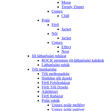
Moon
Trendy Zipper
Unisex
Chill
Polár
Férfi
Jacket
Női
Jacket
Unisex
Effect
Next
Jól láthatósági ruházat
ROCK premium jól-láthatósági kabátok
Láthatósági ruhák
Téli munkaruha
Téli mellesnadrág
Highline téli dzseki
Férfi Felsőruházat
Férfi Téli Dzseki
Aláöltözet
Férfi Ruházat
Polár ruhák
Unisex polár mellény
Unisex polár pulóver