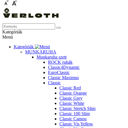
Kategóriák
Menü
Kategóriák
MUNKARUHA
Munkaruha szett
ROCK ruhák
Classic4Dynamic
EuroClassic
Classic Maximus
Classic
Classic Red
Classic Orange
Classic Grey
Classic White
Classic Stretch Slim
Classic 100 Slim
Classic Camou
Classic Vis Yellow