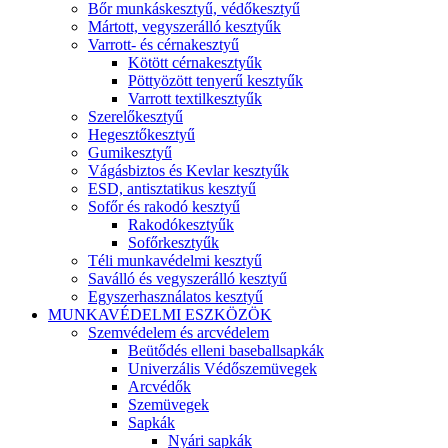
Bőr munkáskesztyű, védőkesztyű
Mártott, vegyszerálló kesztyűk
Varrott- és cérnakesztyű
Kötött cérnakesztyűk
Pöttyözött tenyerű kesztyűk
Varrott textilkesztyűk
Szerelőkesztyű
Hegesztőkesztyű
Gumikesztyű
Vágásbiztos és Kevlar kesztyűk
ESD, antisztatikus kesztyű
Sofőr és rakodó kesztyű
Rakodókesztyűk
Sofőrkesztyűk
Téli munkavédelmi kesztyű
Saválló és vegyszerálló kesztyű
Egyszerhasználatos kesztyű
MUNKAVÉDELMI ESZKÖZÖK
Szemvédelem és arcvédelem
Beütődés elleni baseballsapkák
Univerzális Védőszemüvegek
Arcvédők
Szemüvegek
Sapkák
Nyári sapkák