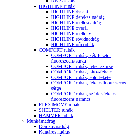
BW270 kabát
HIGHLINE ruhák
HIGHLINE dzseki
HIGHLINE derekas nadrág
HIGHLINE mellesnadrág
HIGHLINE overál
HIGHLINE mellény
HIGHLINE rövidnadrág
HIGHLINE női ruhák
COMFORT ruhák
COMFORT ruhák, kék-fekete-
fluoreszcens sárga
COMFORT ruhák, fehér-szürke
COMFORT ruhák, piros-fekete
COMFORT ruhák, zöld-fekete
COMFORT ruhák, fekete-fluoreszcens
sárga
COMFORT ruhák, szürke-fekete-
fluoreszcens narancs
FLEXIMOVE ruhák
SHELTER ruhák
HAMMER ruhák
Munkásnadrág
Derekas nadrág
Kantáros nadrág