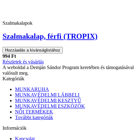
Szalmakalapok
Szalmakalap, férfi (TROPIX)
Hozzáadás a kivánságlistához
994 Ft
Részletek és vásárlás
A weboldal a Demján Sándor Program keretében és támogatásával
valósult meg.
Kategóriák
MUNKARUHA
MUNKAVÉDELMI LÁBBELI
MUNKAVÉDELMI KESZTYŰ
MUNKAVÉDELMI ESZKÖZÖK
NŐI TERMÉKEK
További kategóriák
Információk
Kapcsolat