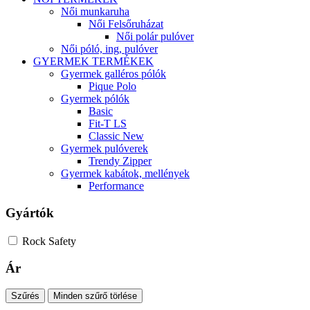
Női munkaruha
Női Felsőruházat
Női polár pulóver
Női póló, ing, pulóver
GYERMEK TERMÉKEK
Gyermek galléros pólók
Pique Polo
Gyermek pólók
Basic
Fit-T LS
Classic New
Gyermek pulóverek
Trendy Zipper
Gyermek kabátok, mellények
Performance
Gyártók
Rock Safety
Ár
Szűrés
Minden szűrő törlése