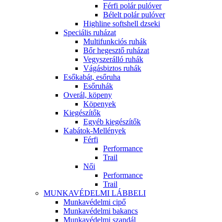
Férfi polár pulóver
Bélelt polár pulóver
Highline softshell dzseki
Speciális ruházat
Multifunkciós ruhák
Bőr hegesztő ruházat
Vegyszerálló ruhák
Vágásbiztos ruhák
Esőkabát, esőruha
Esőruhák
Overál, köpeny
Köpenyek
Kiegészítők
Egyéb kiegészítők
Kabátok-Mellények
Férfi
Performance
Trail
Női
Performance
Trail
MUNKAVÉDELMI LÁBBELI
Munkavédelmi cipő
Munkavédelmi bakancs
Munkavédelmi szandál