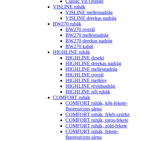
Classic Vis Orange
VISLINE ruhák
VISLINE mellesnadrág
VISLINE derekas nadrág
BW270 ruhák
BW270 overál
BW270 mellesnadrág
BW270 derekas nadrág
BW270 kabát
HIGHLINE ruhák
HIGHLINE dzseki
HIGHLINE derekas nadrág
HIGHLINE mellesnadrág
HIGHLINE overál
HIGHLINE mellény
HIGHLINE rövidnadrág
HIGHLINE női ruhák
COMFORT ruhák
COMFORT ruhák, kék-fekete-
fluoreszcens sárga
COMFORT ruhák, fehér-szürke
COMFORT ruhák, piros-fekete
COMFORT ruhák, zöld-fekete
COMFORT ruhák, fekete-
fluoreszcens sárga