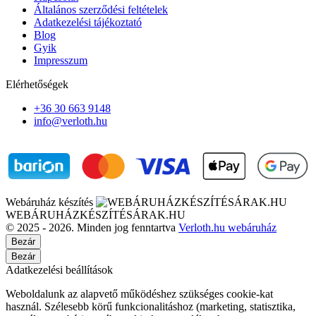
Általános szerződési feltételek
Adatkezelési tájékoztató
Blog
Gyik
Impresszum
Elérhetőségek
+36 30 663 9148
info@verloth.hu
Webáruház készítés
WEBÁRUHÁZKÉSZÍTÉSÁRAK.HU
© 2025 - 2026. Minden jog fenntartva
Verloth.hu webáruház
Bezár
Bezár
Adatkezelési beállítások
Weboldalunk az alapvető működéshez szükséges cookie-kat
használ. Szélesebb körű funkcionalitáshoz (marketing, statisztika,