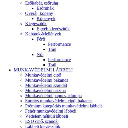
Esőkabát, esőruha
Esőruhák
Overál, köpeny
Köpenyek
Kiegészítők
Egyéb kiegészítők
Kabátok-Mellények
Férfi
Performance
Trail
Női
Performance
Trail
MUNKAVÉDELMI LÁBBELI
Munkavédelmi cipő
Munkavédelmi bakancs
Munkavédelmi szandál
Munkavédelmi csizma
Munkavédelmi papucs, klumpa
Sportos munkavédelmi cipő, bakancs
Prémium kategóriás munkavédelmi lábbeli
Fehér munkavédelmi lábbeli
Védelem nélküli lábbeli
ESD cipő, szandál
Lábbeli kiegészítők