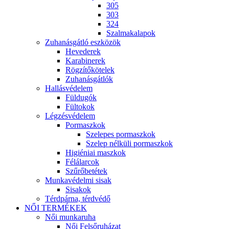
305
303
324
Szalmakalapok
Zuhanásgátló eszközök
Hevederek
Karabinerek
Rögzítőkötelek
Zuhanásgátlók
Hallásvédelem
Füldugók
Fültokok
Légzésvédelem
Pormaszkok
Szelepes pormaszkok
Szelep nélküli pormaszkok
Higiéniai maszkok
Félálarcok
Szűrőbetétek
Munkavédelmi sisak
Sisakok
Térdpárna, térdvédő
NŐI TERMÉKEK
Női munkaruha
Női Felsőruházat