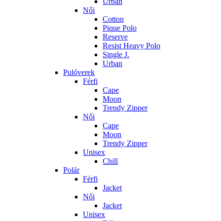
Urban
Női
Cotton
Pique Polo
Reserve
Resist Heavy Polo
Single J.
Urban
Pulóverek
Férfi
Cape
Moon
Trendy Zipper
Női
Cape
Moon
Trendy Zipper
Unisex
Chill
Polár
Férfi
Jacket
Női
Jacket
Unisex