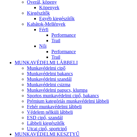
Overál, köpeny
Köpenyek
Kiegészítők
Egyéb kiegészítők
Kabátok-Mellények
Férfi
Performance
Trail
Női
Performance
Trail
MUNKAVÉDELMI LÁBBELI
Munkavédelmi cipő
Munkavédelmi bakancs
Munkavédelmi szandál
Munkavédelmi csizma
Munkavédelmi papucs, klumpa
Sportos munkavédelmi cipő, bakancs
Prémium kategóriás munkavédelmi lábbeli
Fehér munkavédelmi lábbeli
Védelem nélküli lábbeli
ESD cipő, szandál
Lábbeli kiegészítők
Utcai cipő, sportcipő
MUNKAVÉDELMI KESZTYŰ