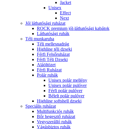
Jacket
Unisex
Effect
Next
Jól láthatósági ruházat
ROCK premium jól-láthatósági kabátok
Láthatósági ruhák
Téli munkaruha
Téli mellesnadrág
Highline téli dzseki
Férfi Felsőruházat
Férfi Téli Dzseki
Aláöltözet
Férfi Ruházat
Polár ruhák
Unisex polár mellény
Unisex polár pulóver
Férfi polár pulóver
Bélelt polár pulóver
Highline softshell dzseki
Speciális ruházat
Multifunkciós ruhák
Bőr hegesztő ruházat
Vegyszerálló ruhák
Vágásbiztos ruhák