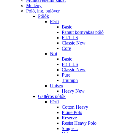
Munkavédelmi kabát
Mellény
Póló, ing, pulóver
Pólók
Férfi
Basic
Pamut környakas póló
Fit-T LS
Classic New
Core
Női
Basic
Fit-T LS
Classic New
Pure
Triumph
Unisex
Heavy New
Galléros pólók
Férfi
Cotton Heavy
Pique Polo
Reserve
Resist Heavy Polo
Single J.