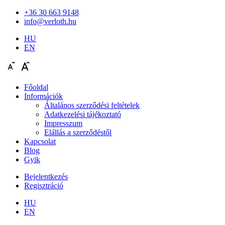
+36 30 663 9148
info@verloth.hu
HU
EN
Főoldal
Információk
Általános szerződési feltételek
Adatkezelési tájékoztató
Impresszum
Elállás a szerződéstől
Kapcsolat
Blog
Gyik
Bejelentkezés
Regisztráció
HU
EN