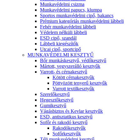
Munkavédelmi csizma
Munkavédelmi papucs, klumpa
Sportos munkavédelmi cipő, bakancs
Prémium kategóriás munkavédelmi lábbeli
Fehér munkavédelmi lábbeli
Védelem nélküli lábbeli
ESD cipő, szandál
Lábbeli kiegészítők
Utcai cipő, sportcipő
MUNKAVÉDELMI KESZTYŰ
Bőr munkáskesztyű, védőkesztyű
Mártott, vegyszerálló kesztyűk
Varrott- és cérnakesztyű
Kötött cérnakesztyűk
Pöttyözött tenyerű kesztyűk
Varrott textilkesztyűk
Szerelőkesztyű
Hegesztőkesztyű
Gumikesztyű
Vágásbiztos és Kevlar kesztyűk
ESD, antisztatikus kesztyű
Sofőr és rakodó kesztyű
Rakodókesztyűk
Sofőrkesztyűk
Téli munkavédelmi kesztyű