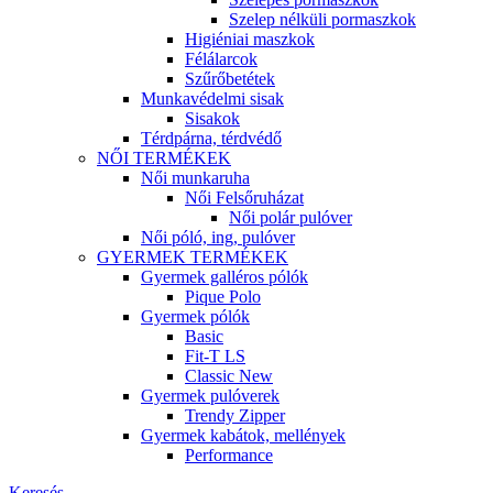
Szelep nélküli pormaszkok
Higiéniai maszkok
Félálarcok
Szűrőbetétek
Munkavédelmi sisak
Sisakok
Térdpárna, térdvédő
NŐI TERMÉKEK
Női munkaruha
Női Felsőruházat
Női polár pulóver
Női póló, ing, pulóver
GYERMEK TERMÉKEK
Gyermek galléros pólók
Pique Polo
Gyermek pólók
Basic
Fit-T LS
Classic New
Gyermek pulóverek
Trendy Zipper
Gyermek kabátok, mellények
Performance
Keresés