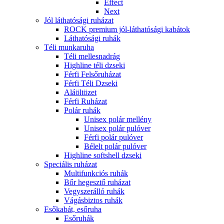
Effect
Next
Jól láthatósági ruházat
ROCK premium jól-láthatósági kabátok
Láthatósági ruhák
Téli munkaruha
Téli mellesnadrág
Highline téli dzseki
Férfi Felsőruházat
Férfi Téli Dzseki
Aláöltözet
Férfi Ruházat
Polár ruhák
Unisex polár mellény
Unisex polár pulóver
Férfi polár pulóver
Bélelt polár pulóver
Highline softshell dzseki
Speciális ruházat
Multifunkciós ruhák
Bőr hegesztő ruházat
Vegyszerálló ruhák
Vágásbiztos ruhák
Esőkabát, esőruha
Esőruhák