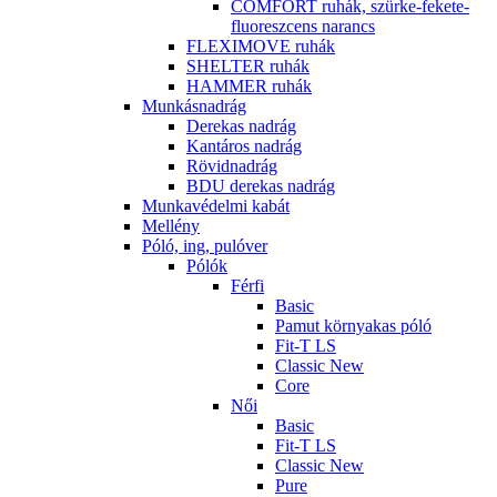
COMFORT ruhák, szürke-fekete-
fluoreszcens narancs
FLEXIMOVE ruhák
SHELTER ruhák
HAMMER ruhák
Munkásnadrág
Derekas nadrág
Kantáros nadrág
Rövidnadrág
BDU derekas nadrág
Munkavédelmi kabát
Mellény
Póló, ing, pulóver
Pólók
Férfi
Basic
Pamut környakas póló
Fit-T LS
Classic New
Core
Női
Basic
Fit-T LS
Classic New
Pure