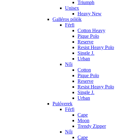
Triumph
Unisex
Heavy New
Galléros pólók
Férfi
Cotton Heavy
Pique Polo
Reserve
Resist Heavy Polo
Single J.
Urban
Női
Cotton
Pique Polo
Reserve
Resist Heavy Polo
Single J.
Urban
Pulóverek
Férfi
Cape
Moon
Trendy Zipper
Női
Cape