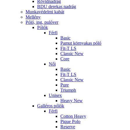
Rövidnadrág
BDU derekas nadrág
Munkavédelmi kabát
Mellény
Póló, ing, pulóver
Pólók
Férfi
Basic
Pamut környakas póló
Fit-T LS
Classic New
Core
Női
Basic
Fit-T LS
Classic New
Pure
Triumph
Unisex
Heavy New
Galléros pólók
Férfi
Cotton Heavy
Pique Polo
Reserve