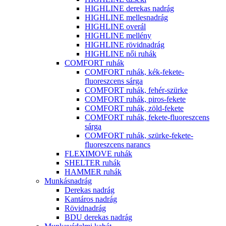
HIGHLINE derekas nadrág
HIGHLINE mellesnadrág
HIGHLINE overál
HIGHLINE mellény
HIGHLINE rövidnadrág
HIGHLINE női ruhák
COMFORT ruhák
COMFORT ruhák, kék-fekete-
fluoreszcens sárga
COMFORT ruhák, fehér-szürke
COMFORT ruhák, piros-fekete
COMFORT ruhák, zöld-fekete
COMFORT ruhák, fekete-fluoreszcens
sárga
COMFORT ruhák, szürke-fekete-
fluoreszcens narancs
FLEXIMOVE ruhák
SHELTER ruhák
HAMMER ruhák
Munkásnadrág
Derekas nadrág
Kantáros nadrág
Rövidnadrág
BDU derekas nadrág