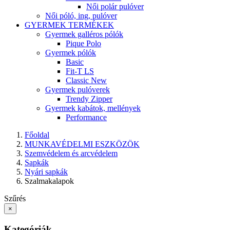
Női polár pulóver
Női póló, ing, pulóver
GYERMEK TERMÉKEK
Gyermek galléros pólók
Pique Polo
Gyermek pólók
Basic
Fit-T LS
Classic New
Gyermek pulóverek
Trendy Zipper
Gyermek kabátok, mellények
Performance
Főoldal
MUNKAVÉDELMI ESZKÖZÖK
Szemvédelem és arcvédelem
Sapkák
Nyári sapkák
Szalmakalapok
Szűrés
×
Kategóriák