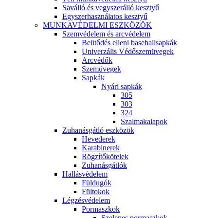
Saválló és vegyszerálló kesztyű
Egyszerhasználatos kesztyű
MUNKAVÉDELMI ESZKÖZÖK
Szemvédelem és arcvédelem
Beütődés elleni baseballsapkák
Univerzális Védőszemüvegek
Arcvédők
Szemüvegek
Sapkák
Nyári sapkák
305
303
324
Szalmakalapok
Zuhanásgátló eszközök
Hevederek
Karabinerek
Rögzítőkötelek
Zuhanásgátlók
Hallásvédelem
Füldugók
Fültokok
Légzésvédelem
Pormaszkok
Szelepes pormaszkok