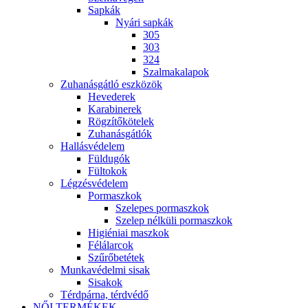
Sapkák
Nyári sapkák
305
303
324
Szalmakalapok
Zuhanásgátló eszközök
Hevederek
Karabinerek
Rögzítőkötelek
Zuhanásgátlók
Hallásvédelem
Füldugók
Fültokok
Légzésvédelem
Pormaszkok
Szelepes pormaszkok
Szelep nélküli pormaszkok
Higiéniai maszkok
Félálarcok
Szűrőbetétek
Munkavédelmi sisak
Sisakok
Térdpárna, térdvédő
NŐI TERMÉKEK