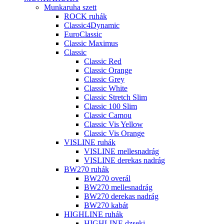
Munkaruha szett
ROCK ruhák
Classic4Dynamic
EuroClassic
Classic Maximus
Classic
Classic Red
Classic Orange
Classic Grey
Classic White
Classic Stretch Slim
Classic 100 Slim
Classic Camou
Classic Vis Yellow
Classic Vis Orange
VISLINE ruhák
VISLINE mellesnadrág
VISLINE derekas nadrág
BW270 ruhák
BW270 overál
BW270 mellesnadrág
BW270 derekas nadrág
BW270 kabát
HIGHLINE ruhák
HIGHLINE dzseki