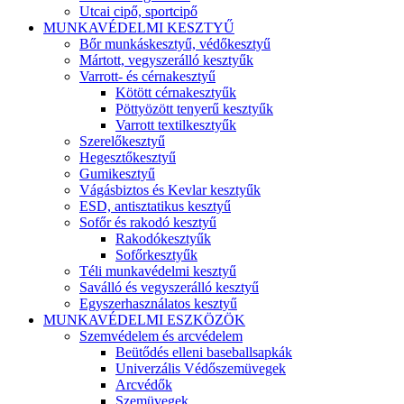
Utcai cipő, sportcipő
MUNKAVÉDELMI KESZTYŰ
Bőr munkáskesztyű, védőkesztyű
Mártott, vegyszerálló kesztyűk
Varrott- és cérnakesztyű
Kötött cérnakesztyűk
Pöttyözött tenyerű kesztyűk
Varrott textilkesztyűk
Szerelőkesztyű
Hegesztőkesztyű
Gumikesztyű
Vágásbiztos és Kevlar kesztyűk
ESD, antisztatikus kesztyű
Sofőr és rakodó kesztyű
Rakodókesztyűk
Sofőrkesztyűk
Téli munkavédelmi kesztyű
Saválló és vegyszerálló kesztyű
Egyszerhasználatos kesztyű
MUNKAVÉDELMI ESZKÖZÖK
Szemvédelem és arcvédelem
Beütődés elleni baseballsapkák
Univerzális Védőszemüvegek
Arcvédők
Szemüvegek