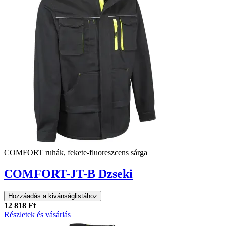
COMFORT ruhák, fekete-fluoreszcens sárga
COMFORT-JT-B Dzseki
Hozzáadás a kivánságlistához
12 818 Ft
Részletek és vásárlás