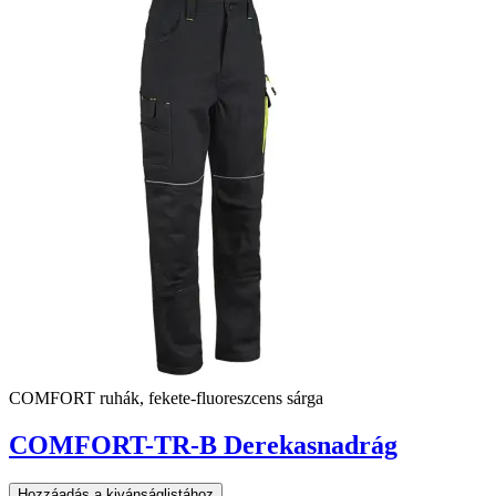
COMFORT ruhák, fekete-fluoreszcens sárga
COMFORT-TR-B Derekasnadrág
Hozzáadás a kivánságlistához