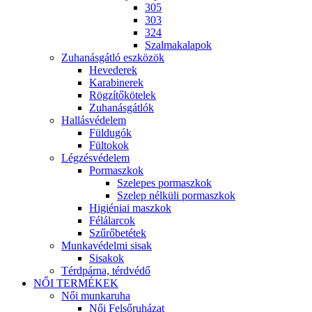
305
303
324
Szalmakalapok
Zuhanásgátló eszközök
Hevederek
Karabinerek
Rögzítőkötelek
Zuhanásgátlók
Hallásvédelem
Füldugók
Fültokok
Légzésvédelem
Pormaszkok
Szelepes pormaszkok
Szelep nélküli pormaszkok
Higiéniai maszkok
Félálarcok
Szűrőbetétek
Munkavédelmi sisak
Sisakok
Térdpárna, térdvédő
NŐI TERMÉKEK
Női munkaruha
Női Felsőruházat