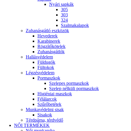
Nyári sapkák
305
303
324
Szalmakalapok
Zuhanásgátló eszközök
Hevederek
Karabinerek
Rögzítőkötelek
Zuhanásgátlók
Hallásvédelem
Füldugók
Fültokok
Légzésvédelem
Pormaszkok
Szelepes pormaszkok
Szelep nélküli pormaszkok
Higiéniai maszkok
Félálarcok
Szűrőbetétek
Munkavédelmi sisak
Sisakok
Térdpárna, térdvédő
NŐI TERMÉKEK
Női munkaruha