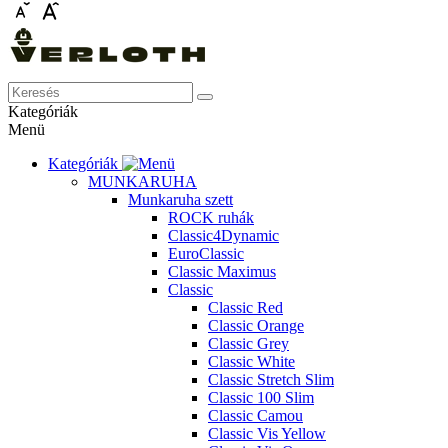
Kategóriák
Menü
Kategóriák
MUNKARUHA
Munkaruha szett
ROCK ruhák
Classic4Dynamic
EuroClassic
Classic Maximus
Classic
Classic Red
Classic Orange
Classic Grey
Classic White
Classic Stretch Slim
Classic 100 Slim
Classic Camou
Classic Vis Yellow