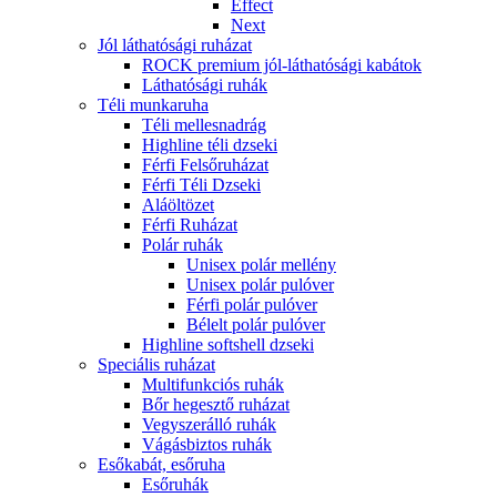
Effect
Next
Jól láthatósági ruházat
ROCK premium jól-láthatósági kabátok
Láthatósági ruhák
Téli munkaruha
Téli mellesnadrág
Highline téli dzseki
Férfi Felsőruházat
Férfi Téli Dzseki
Aláöltözet
Férfi Ruházat
Polár ruhák
Unisex polár mellény
Unisex polár pulóver
Férfi polár pulóver
Bélelt polár pulóver
Highline softshell dzseki
Speciális ruházat
Multifunkciós ruhák
Bőr hegesztő ruházat
Vegyszerálló ruhák
Vágásbiztos ruhák
Esőkabát, esőruha
Esőruhák