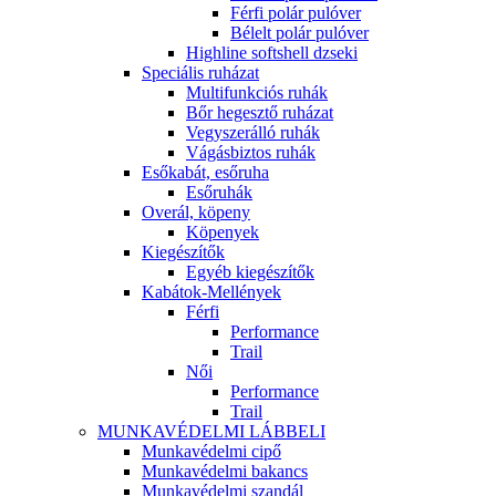
Férfi polár pulóver
Bélelt polár pulóver
Highline softshell dzseki
Speciális ruházat
Multifunkciós ruhák
Bőr hegesztő ruházat
Vegyszerálló ruhák
Vágásbiztos ruhák
Esőkabát, esőruha
Esőruhák
Overál, köpeny
Köpenyek
Kiegészítők
Egyéb kiegészítők
Kabátok-Mellények
Férfi
Performance
Trail
Női
Performance
Trail
MUNKAVÉDELMI LÁBBELI
Munkavédelmi cipő
Munkavédelmi bakancs
Munkavédelmi szandál