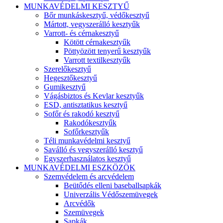
MUNKAVÉDELMI KESZTYŰ
Bőr munkáskesztyű, védőkesztyű
Mártott, vegyszerálló kesztyűk
Varrott- és cérnakesztyű
Kötött cérnakesztyűk
Pöttyözött tenyerű kesztyűk
Varrott textilkesztyűk
Szerelőkesztyű
Hegesztőkesztyű
Gumikesztyű
Vágásbiztos és Kevlar kesztyűk
ESD, antisztatikus kesztyű
Sofőr és rakodó kesztyű
Rakodókesztyűk
Sofőrkesztyűk
Téli munkavédelmi kesztyű
Saválló és vegyszerálló kesztyű
Egyszerhasználatos kesztyű
MUNKAVÉDELMI ESZKÖZÖK
Szemvédelem és arcvédelem
Beütődés elleni baseballsapkák
Univerzális Védőszemüvegek
Arcvédők
Szemüvegek
Sapkák