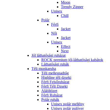
Moon
Trendy Zipper
Unisex
Chill
Polár
Férfi
Jacket
Női
Jacket
Unisex
Effect
Next
Jól láthatósági ruházat
ROCK premium jól-láthatósági kabátok
Láthatósági ruhák
Téli munkaruha
Téli mellesnadrág
Highline téli dzseki
Férfi Felsőruházat
Férfi Téli Dzseki
Aláöltözet
Férfi Ruházat
Polár ruhák
Unisex polár mellény
Unisex polár pulóver