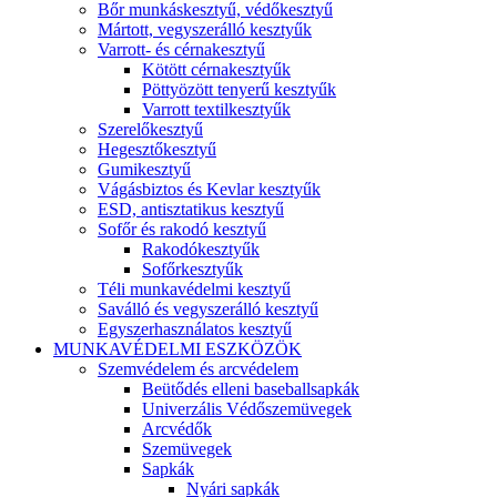
Bőr munkáskesztyű, védőkesztyű
Mártott, vegyszerálló kesztyűk
Varrott- és cérnakesztyű
Kötött cérnakesztyűk
Pöttyözött tenyerű kesztyűk
Varrott textilkesztyűk
Szerelőkesztyű
Hegesztőkesztyű
Gumikesztyű
Vágásbiztos és Kevlar kesztyűk
ESD, antisztatikus kesztyű
Sofőr és rakodó kesztyű
Rakodókesztyűk
Sofőrkesztyűk
Téli munkavédelmi kesztyű
Saválló és vegyszerálló kesztyű
Egyszerhasználatos kesztyű
MUNKAVÉDELMI ESZKÖZÖK
Szemvédelem és arcvédelem
Beütődés elleni baseballsapkák
Univerzális Védőszemüvegek
Arcvédők
Szemüvegek
Sapkák
Nyári sapkák