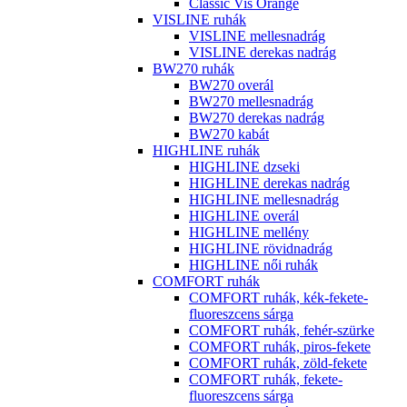
Classic Vis Orange
VISLINE ruhák
VISLINE mellesnadrág
VISLINE derekas nadrág
BW270 ruhák
BW270 overál
BW270 mellesnadrág
BW270 derekas nadrág
BW270 kabát
HIGHLINE ruhák
HIGHLINE dzseki
HIGHLINE derekas nadrág
HIGHLINE mellesnadrág
HIGHLINE overál
HIGHLINE mellény
HIGHLINE rövidnadrág
HIGHLINE női ruhák
COMFORT ruhák
COMFORT ruhák, kék-fekete-
fluoreszcens sárga
COMFORT ruhák, fehér-szürke
COMFORT ruhák, piros-fekete
COMFORT ruhák, zöld-fekete
COMFORT ruhák, fekete-
fluoreszcens sárga