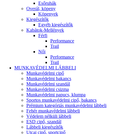
Esőruhák
Overál, köpeny
Köpenyek
Kiegészítők
Egyéb kiegészítők
Kabátok-Mellények
Férfi
Performance
Trail
Női
Performance
Trail
MUNKAVÉDELMI LÁBBELI
Munkavédelmi cipő
Munkavédelmi bakancs
Munkavédelmi szandál
Munkavédelmi csizma
Munkavédelmi papucs, klumpa
Sportos munkavédelmi cipő, bakancs
Prémium kategóriás munkavédelmi lábbeli
Fehér munkavédelmi lábbeli
Védelem nélküli lábbeli
ESD cipő, szandál
Lábbeli kiegészítők
Utcai cipő, sportcipő