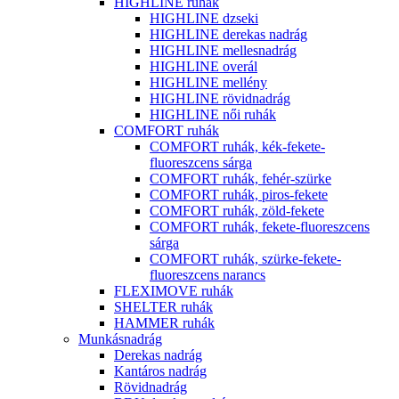
HIGHLINE ruhák
HIGHLINE dzseki
HIGHLINE derekas nadrág
HIGHLINE mellesnadrág
HIGHLINE overál
HIGHLINE mellény
HIGHLINE rövidnadrág
HIGHLINE női ruhák
COMFORT ruhák
COMFORT ruhák, kék-fekete-
fluoreszcens sárga
COMFORT ruhák, fehér-szürke
COMFORT ruhák, piros-fekete
COMFORT ruhák, zöld-fekete
COMFORT ruhák, fekete-fluoreszcens
sárga
COMFORT ruhák, szürke-fekete-
fluoreszcens narancs
FLEXIMOVE ruhák
SHELTER ruhák
HAMMER ruhák
Munkásnadrág
Derekas nadrág
Kantáros nadrág
Rövidnadrág