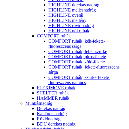
HIGHLINE derekas nadrág
HIGHLINE mellesnadrág
HIGHLINE overál
HIGHLINE mellény
HIGHLINE rövidnadrág
HIGHLINE női ruhák
COMFORT ruhák
COMFORT ruhák, kék-fekete-
fluoreszcens sárga
COMFORT ruhák, fehér-szürke
COMFORT ruhák, piros-fekete
COMFORT ruhák, zöld-fekete
COMFORT ruhák, fekete-fluoreszcens
sárga
COMFORT ruhák, szürke-fekete-
fluoreszcens narancs
FLEXIMOVE ruhák
SHELTER ruhák
HAMMER ruhák
Munkásnadrág
Derekas nadrág
Kantáros nadrág
Rövidnadrág
BDU derekas nadrág