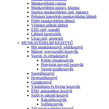
Munkavédelmi csizma
Munkavédelmi papucs, klumpa
Sportos munkavédelmi cipő, bakancs
Prémium kategóriás munkavédelmi lábbeli
Fehér munkavédelmi lábbeli
Védelem nélküli lábbeli
ESD cipő, szandál
Lábbeli kiegészítők
Utcai cipő, sportcipő
MUNKAVÉDELMI KESZTYŰ
Bőr munkáskesztyű, védőkesztyű
Mártott, vegyszerálló kesztyűk
Varrott- és cérnakesztyű
Kötött cérnakesztyűk
Pöttyözött tenyerű kesztyűk
Varrott textilkesztyűk
Szerelőkesztyű
Hegesztőkesztyű
Gumikesztyű
Vágásbiztos és Kevlar kesztyűk
ESD, antisztatikus kesztyű
Sofőr és rakodó kesztyű
Rakodókesztyűk
Sofőrkesztyűk
Téli munkavédelmi kesztyű