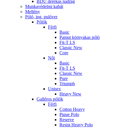
BDU derekas nadrág
Munkavédelmi kabát
Mellény
Póló, ing, pulóver
Pólók
Férfi
Basic
Pamut környakas póló
Fit-T LS
Classic New
Core
Női
Basic
Fit-T LS
Classic New
Pure
Triumph
Unisex
Heavy New
Galléros pólók
Férfi
Cotton Heavy
Pique Polo
Reserve
Resist Heavy Polo