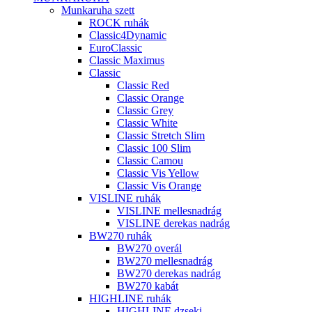
Munkaruha szett
ROCK ruhák
Classic4Dynamic
EuroClassic
Classic Maximus
Classic
Classic Red
Classic Orange
Classic Grey
Classic White
Classic Stretch Slim
Classic 100 Slim
Classic Camou
Classic Vis Yellow
Classic Vis Orange
VISLINE ruhák
VISLINE mellesnadrág
VISLINE derekas nadrág
BW270 ruhák
BW270 overál
BW270 mellesnadrág
BW270 derekas nadrág
BW270 kabát
HIGHLINE ruhák
HIGHLINE dzseki