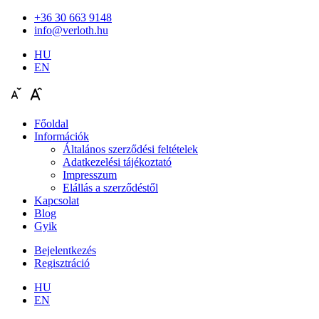
+36 30 663 9148
info@verloth.hu
HU
EN
Főoldal
Információk
Általános szerződési feltételek
Adatkezelési tájékoztató
Impresszum
Elállás a szerződéstől
Kapcsolat
Blog
Gyik
Bejelentkezés
Regisztráció
HU
EN