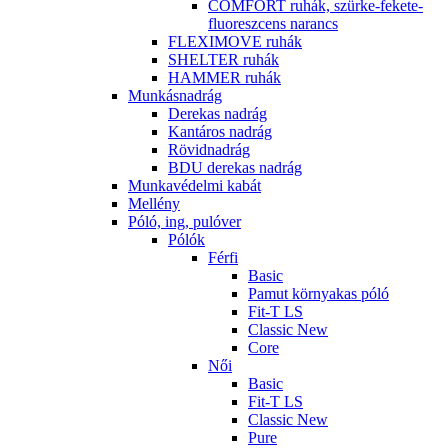
COMFORT ruhák, szürke-fekete-
fluoreszcens narancs
FLEXIMOVE ruhák
SHELTER ruhák
HAMMER ruhák
Munkásnadrág
Derekas nadrág
Kantáros nadrág
Rövidnadrág
BDU derekas nadrág
Munkavédelmi kabát
Mellény
Póló, ing, pulóver
Pólók
Férfi
Basic
Pamut környakas póló
Fit-T LS
Classic New
Core
Női
Basic
Fit-T LS
Classic New
Pure