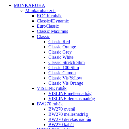
MUNKARUHA
Munkaruha szett
ROCK ruhák
Classic4Dynamic
EuroClassic
Classic Maximus
Classic
Classic Red
Classic Orange
Classic Grey
Classic White
Classic Stretch Slim
Classic 100 Slim
Classic Camou
Classic Vis Yellow
Classic Vis Orange
VISLINE ruhák
VISLINE mellesnadrág
VISLINE derekas nadrág
BW270 ruhák
BW270 overál
BW270 mellesnadrág
BW270 derekas nadrág
BW270 kabát