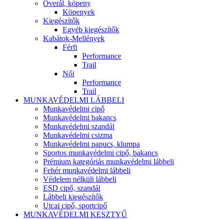
Overál, köpeny
Köpenyek
Kiegészítők
Egyéb kiegészítők
Kabátok-Mellények
Férfi
Performance
Trail
Női
Performance
Trail
MUNKAVÉDELMI LÁBBELI
Munkavédelmi cipő
Munkavédelmi bakancs
Munkavédelmi szandál
Munkavédelmi csizma
Munkavédelmi papucs, klumpa
Sportos munkavédelmi cipő, bakancs
Prémium kategóriás munkavédelmi lábbeli
Fehér munkavédelmi lábbeli
Védelem nélküli lábbeli
ESD cipő, szandál
Lábbeli kiegészítők
Utcai cipő, sportcipő
MUNKAVÉDELMI KESZTYŰ