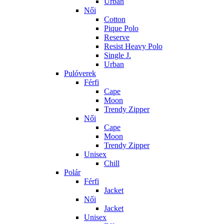
Urban
Női
Cotton
Pique Polo
Reserve
Resist Heavy Polo
Single J.
Urban
Pulóverek
Férfi
Cape
Moon
Trendy Zipper
Női
Cape
Moon
Trendy Zipper
Unisex
Chill
Polár
Férfi
Jacket
Női
Jacket
Unisex