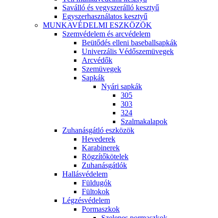
Saválló és vegyszerálló kesztyű
Egyszerhasználatos kesztyű
MUNKAVÉDELMI ESZKÖZÖK
Szemvédelem és arcvédelem
Beütődés elleni baseballsapkák
Univerzális Védőszemüvegek
Arcvédők
Szemüvegek
Sapkák
Nyári sapkák
305
303
324
Szalmakalapok
Zuhanásgátló eszközök
Hevederek
Karabinerek
Rögzítőkötelek
Zuhanásgátlók
Hallásvédelem
Füldugók
Fültokok
Légzésvédelem
Pormaszkok
Szelepes pormaszkok