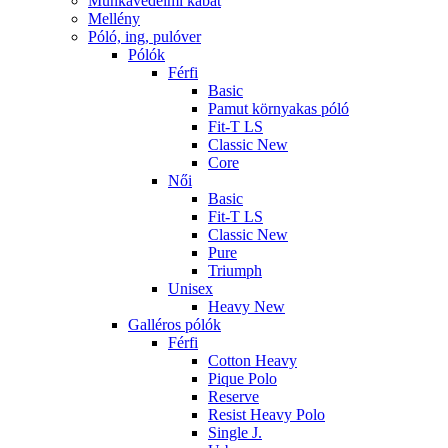
Munkavédelmi kabát
Mellény
Póló, ing, pulóver
Pólók
Férfi
Basic
Pamut környakas póló
Fit-T LS
Classic New
Core
Női
Basic
Fit-T LS
Classic New
Pure
Triumph
Unisex
Heavy New
Galléros pólók
Férfi
Cotton Heavy
Pique Polo
Reserve
Resist Heavy Polo
Single J.