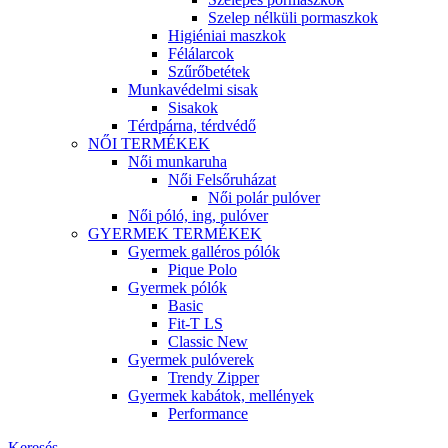
Szelep nélküli pormaszkok
Higiéniai maszkok
Félálarcok
Szűrőbetétek
Munkavédelmi sisak
Sisakok
Térdpárna, térdvédő
NŐI TERMÉKEK
Női munkaruha
Női Felsőruházat
Női polár pulóver
Női póló, ing, pulóver
GYERMEK TERMÉKEK
Gyermek galléros pólók
Pique Polo
Gyermek pólók
Basic
Fit-T LS
Classic New
Gyermek pulóverek
Trendy Zipper
Gyermek kabátok, mellények
Performance
Keresés