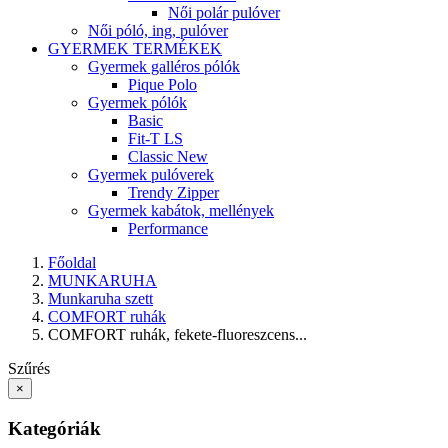
Női polár pulóver
Női póló, ing, pulóver
GYERMEK TERMÉKEK
Gyermek galléros pólók
Pique Polo
Gyermek pólók
Basic
Fit-T LS
Classic New
Gyermek pulóverek
Trendy Zipper
Gyermek kabátok, mellények
Performance
Főoldal
MUNKARUHA
Munkaruha szett
COMFORT ruhák
COMFORT ruhák, fekete-fluoreszcens...
Szűrés
×
Kategóriák