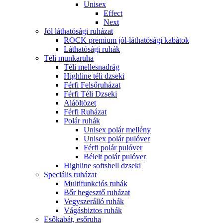
Unisex
Effect
Next
Jól láthatósági ruházat
ROCK premium jól-láthatósági kabátok
Láthatósági ruhák
Téli munkaruha
Téli mellesnadrág
Highline téli dzseki
Férfi Felsőruházat
Férfi Téli Dzseki
Aláöltözet
Férfi Ruházat
Polár ruhák
Unisex polár mellény
Unisex polár pulóver
Férfi polár pulóver
Bélelt polár pulóver
Highline softshell dzseki
Speciális ruházat
Multifunkciós ruhák
Bőr hegesztő ruházat
Vegyszerálló ruhák
Vágásbiztos ruhák
Esőkabát, esőruha