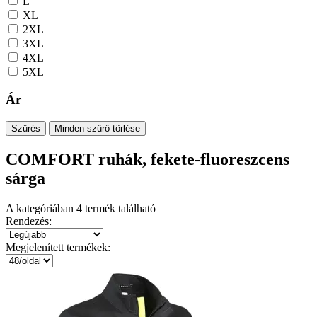
L
XL
2XL
3XL
4XL
5XL
Ár
Szűrés
Minden szűrő törlése
COMFORT ruhák, fekete-fluoreszcens
sárga
A kategóriában
4
termék található
Rendezés:
Megjelenített termékek: