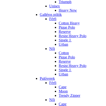
Triumph
Unisex
Heavy New
Galléros pólók
Férfi
Cotton Heavy
Pique Polo
Reserve
Resist Heavy Polo
Single J.
Urban
Női
Cotton
Pique Polo
Reserve
Resist Heavy Polo
Single J.
Urban
Pulóverek
Férfi
Cape
Moon
Trendy Zipper
Női
Cape