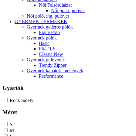
Női Felsőruházat
Női polár pulóver
Női póló, ing, pulóver
GYERMEK TERMÉKEK
Gyermek galléros pólók
Pique Polo
Gyermek pólók
Basic
Fit-T LS
Classic New
Gyermek pulóverek
Trendy Zipper
Gyermek kabátok, mellények
Performance
Gyártók
Rock Safety
Méret
S
M