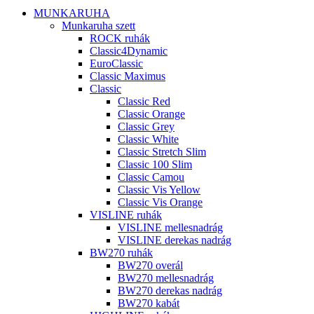
MUNKARUHA
Munkaruha szett
ROCK ruhák
Classic4Dynamic
EuroClassic
Classic Maximus
Classic
Classic Red
Classic Orange
Classic Grey
Classic White
Classic Stretch Slim
Classic 100 Slim
Classic Camou
Classic Vis Yellow
Classic Vis Orange
VISLINE ruhák
VISLINE mellesnadrág
VISLINE derekas nadrág
BW270 ruhák
BW270 overál
BW270 mellesnadrág
BW270 derekas nadrág
BW270 kabát