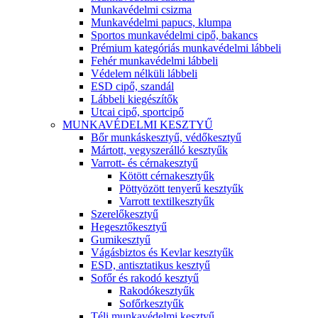
Munkavédelmi csizma
Munkavédelmi papucs, klumpa
Sportos munkavédelmi cipő, bakancs
Prémium kategóriás munkavédelmi lábbeli
Fehér munkavédelmi lábbeli
Védelem nélküli lábbeli
ESD cipő, szandál
Lábbeli kiegészítők
Utcai cipő, sportcipő
MUNKAVÉDELMI KESZTYŰ
Bőr munkáskesztyű, védőkesztyű
Mártott, vegyszerálló kesztyűk
Varrott- és cérnakesztyű
Kötött cérnakesztyűk
Pöttyözött tenyerű kesztyűk
Varrott textilkesztyűk
Szerelőkesztyű
Hegesztőkesztyű
Gumikesztyű
Vágásbiztos és Kevlar kesztyűk
ESD, antisztatikus kesztyű
Sofőr és rakodó kesztyű
Rakodókesztyűk
Sofőrkesztyűk
Téli munkavédelmi kesztyű