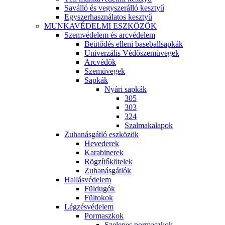
Saválló és vegyszerálló kesztyű
Egyszerhasználatos kesztyű
MUNKAVÉDELMI ESZKÖZÖK
Szemvédelem és arcvédelem
Beütődés elleni baseballsapkák
Univerzális Védőszemüvegek
Arcvédők
Szemüvegek
Sapkák
Nyári sapkák
305
303
324
Szalmakalapok
Zuhanásgátló eszközök
Hevederek
Karabinerek
Rögzítőkötelek
Zuhanásgátlók
Hallásvédelem
Füldugók
Fültokok
Légzésvédelem
Pormaszkok
Szelepes pormaszkok