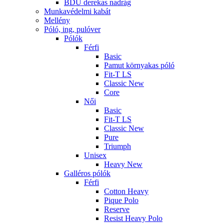
BDU derekas nadrág
Munkavédelmi kabát
Mellény
Póló, ing, pulóver
Pólók
Férfi
Basic
Pamut környakas póló
Fit-T LS
Classic New
Core
Női
Basic
Fit-T LS
Classic New
Pure
Triumph
Unisex
Heavy New
Galléros pólók
Férfi
Cotton Heavy
Pique Polo
Reserve
Resist Heavy Polo