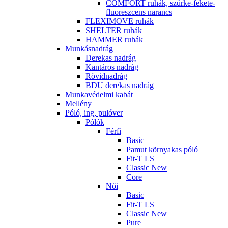
COMFORT ruhák, szürke-fekete-
fluoreszcens narancs
FLEXIMOVE ruhák
SHELTER ruhák
HAMMER ruhák
Munkásnadrág
Derekas nadrág
Kantáros nadrág
Rövidnadrág
BDU derekas nadrág
Munkavédelmi kabát
Mellény
Póló, ing, pulóver
Pólók
Férfi
Basic
Pamut környakas póló
Fit-T LS
Classic New
Core
Női
Basic
Fit-T LS
Classic New
Pure