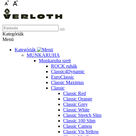
Kategóriák
Menü
Kategóriák
MUNKARUHA
Munkaruha szett
ROCK ruhák
Classic4Dynamic
EuroClassic
Classic Maximus
Classic
Classic Red
Classic Orange
Classic Grey
Classic White
Classic Stretch Slim
Classic 100 Slim
Classic Camou
Classic Vis Yellow