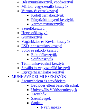
Bőr munkáskesztyű, védőkesztyű
Mártott, vegyszerálló kesztyűk
Varrott- és cérnakesztyű
Kötött cérnakesztyűk
Pöttyözött tenyerű kesztyűk
Varrott textilkesztyűk
Szerelőkesztyű
Hegesztőkesztyű
Gumikesztyű
Vágásbiztos és Kevlar kesztyűk
ESD, antisztatikus kesztyű
Sofőr és rakodó kesztyű
Rakodókesztyűk
Sofőrkesztyűk
Téli munkavédelmi kesztyű
Saválló és vegyszerálló kesztyű
Egyszerhasználatos kesztyű
MUNKAVÉDELMI ESZKÖZÖK
Szemvédelem és arcvédelem
Beütődés elleni baseballsapkák
Univerzális Védőszemüvegek
Arcvédők
Szemüvegek
Sapkák
Nyári sapkák