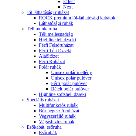
Effect
Next
Jól láthatósági ruházat
ROCK premium jól-láthatósági kabátok
Láthatósági ruhák
Téli munkaruha
Téli mellesnadrág
Highline téli dzseki
Férfi Felsőruházat
Férfi Téli Dzseki
Aláöltözet
Férfi Ruházat
Polár ruhák
Unisex polár mellény
Unisex polár pulóver
Férfi polár pulóver
Bélelt polár pulóver
Highline softshell dzseki
Speciális ruházat
Multifunkciós ruhák
Bőr hegesztő ruházat
Vegyszerálló ruhák
Vágásbiztos ruhák
Esőkabát, esőruha
Esőruhák