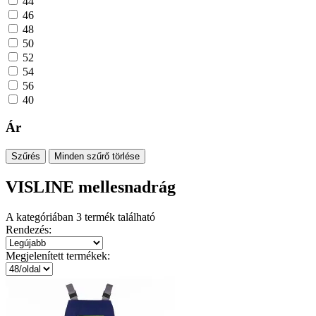
44
46
48
50
52
54
56
40
Ár
Szűrés
Minden szűrő törlése
VISLINE mellesnadrág
A kategóriában
3
termék található
Rendezés:
Megjelenített termékek: