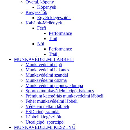
Overál, köpeny
Köpenyek
Kiegészítők
Egyéb kiegészítők
Kabátok-Mellények
Férfi
Performance
Trail
Női
Performance
Trail
MUNKAVÉDELMI LÁBBELI
Munkavédelmi cipő
Munkavédelmi bakancs
Munkavédelmi szandál
Munkavédelmi csizma
Munkavédelmi papucs, klumpa
Sportos munkavédelmi cipő, bakancs
Prémium kategóriás munkavédelmi lábbeli
Fehér munkavédelmi lábbeli
Védelem nélküli lábbeli
ESD cipő, szandál
Lábbeli kiegészítők
Utcai cipő, sportcipő
MUNKAVÉDELMI KESZTYŰ