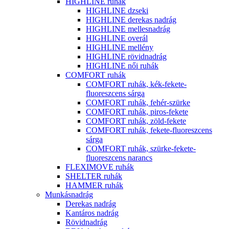
HIGHLINE ruhák
HIGHLINE dzseki
HIGHLINE derekas nadrág
HIGHLINE mellesnadrág
HIGHLINE overál
HIGHLINE mellény
HIGHLINE rövidnadrág
HIGHLINE női ruhák
COMFORT ruhák
COMFORT ruhák, kék-fekete-
fluoreszcens sárga
COMFORT ruhák, fehér-szürke
COMFORT ruhák, piros-fekete
COMFORT ruhák, zöld-fekete
COMFORT ruhák, fekete-fluoreszcens
sárga
COMFORT ruhák, szürke-fekete-
fluoreszcens narancs
FLEXIMOVE ruhák
SHELTER ruhák
HAMMER ruhák
Munkásnadrág
Derekas nadrág
Kantáros nadrág
Rövidnadrág