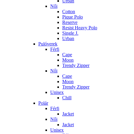
Urban
Női
Cotton
Pique Polo
Reserve
Resist Heavy Polo
Single J.
Urban
Pulóverek
Férfi
Cape
Moon
Trendy Zipper
Női
Cape
Moon
Trendy Zipper
Unisex
Chill
Polár
Férfi
Jacket
Női
Jacket
Unisex