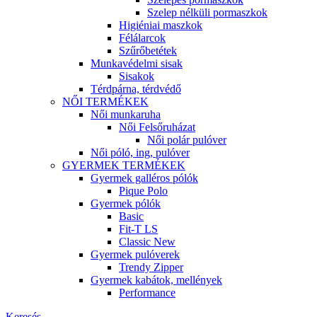
Szelep nélküli pormaszkok
Higiéniai maszkok
Félálarcok
Szűrőbetétek
Munkavédelmi sisak
Sisakok
Térdpárna, térdvédő
NŐI TERMÉKEK
Női munkaruha
Női Felsőruházat
Női polár pulóver
Női póló, ing, pulóver
GYERMEK TERMÉKEK
Gyermek galléros pólók
Pique Polo
Gyermek pólók
Basic
Fit-T LS
Classic New
Gyermek pulóverek
Trendy Zipper
Gyermek kabátok, mellények
Performance
Keresés