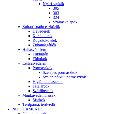
Nyári sapkák
305
303
324
Szalmakalapok
Zuhanásgátló eszközök
Hevederek
Karabinerek
Rögzítőkötelek
Zuhanásgátlók
Hallásvédelem
Füldugók
Fültokok
Légzésvédelem
Pormaszkok
Szelepes pormaszkok
Szelep nélküli pormaszkok
Higiéniai maszkok
Félálarcok
Szűrőbetétek
Munkavédelmi sisak
Sisakok
Térdpárna, térdvédő
NŐI TERMÉKEK
Női munkaruha