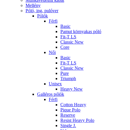
Munkavédelmi kabát
Mellény
Póló, ing, pulóver
Pólók
Férfi
Basic
Pamut környakas póló
Fit-T LS
Classic New
Core
Női
Basic
Fit-T LS
Classic New
Pure
Triumph
Unisex
Heavy New
Galléros pólók
Férfi
Cotton Heavy
Pique Polo
Reserve
Resist Heavy Polo
Single J.