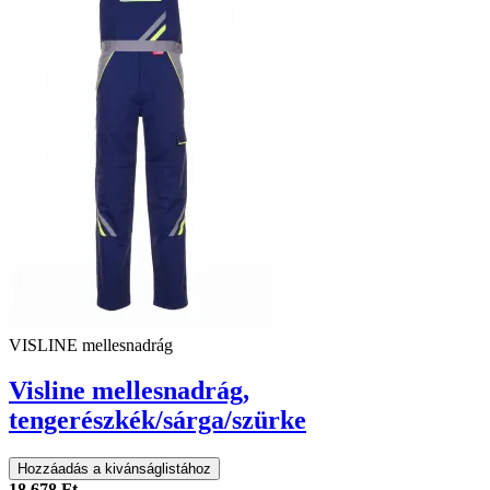
VISLINE mellesnadrág
Visline mellesnadrág,
tengerészkék/sárga/szürke
Hozzáadás a kivánságlistához
18 678 Ft