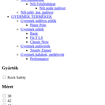
Női Felsőruházat
Női polár pulóver
Női póló, ing, pulóver
GYERMEK TERMÉKEK
Gyermek galléros pólók
Pique Polo
Gyermek pólók
Basic
Fit-T LS
Classic New
Gyermek pulóverek
Trendy Zipper
Gyermek kabátok, mellények
Performance
Gyártók
Rock Safety
Méret
38
42