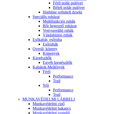
Férfi polár pulóver
Bélelt polár pulóver
Highline softshell dzseki
Speciális ruházat
Multifunkciós ruhák
Bőr hegesztő ruházat
Vegyszerálló ruhák
Vágásbiztos ruhák
Esőkabát, esőruha
Esőruhák
Overál, köpeny
Köpenyek
Kiegészítők
Egyéb kiegészítők
Kabátok-Mellények
Férfi
Performance
Trail
Női
Performance
Trail
MUNKAVÉDELMI LÁBBELI
Munkavédelmi cipő
Munkavédelmi bakancs
Munkavédelmi szandál