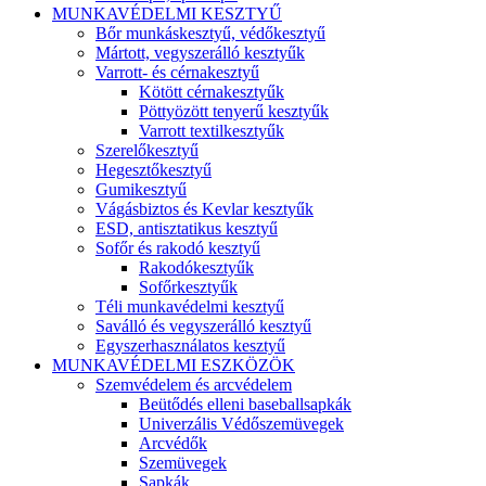
MUNKAVÉDELMI KESZTYŰ
Bőr munkáskesztyű, védőkesztyű
Mártott, vegyszerálló kesztyűk
Varrott- és cérnakesztyű
Kötött cérnakesztyűk
Pöttyözött tenyerű kesztyűk
Varrott textilkesztyűk
Szerelőkesztyű
Hegesztőkesztyű
Gumikesztyű
Vágásbiztos és Kevlar kesztyűk
ESD, antisztatikus kesztyű
Sofőr és rakodó kesztyű
Rakodókesztyűk
Sofőrkesztyűk
Téli munkavédelmi kesztyű
Saválló és vegyszerálló kesztyű
Egyszerhasználatos kesztyű
MUNKAVÉDELMI ESZKÖZÖK
Szemvédelem és arcvédelem
Beütődés elleni baseballsapkák
Univerzális Védőszemüvegek
Arcvédők
Szemüvegek
Sapkák