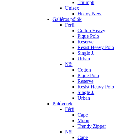
Triumph
Unisex
Heavy New
Galléros pólók
Férfi
Cotton Heavy
Pique Polo
Reserve
Resist Heavy Polo
Single J.
Urban
Női
Cotton
Pique Polo
Reserve
Resist Heavy Polo
Single J.
Urban
Pulóverek
Férfi
Cape
Moon
Trendy Zipper
Női
Cape