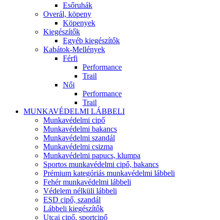
Esőruhák
Overál, köpeny
Köpenyek
Kiegészítők
Egyéb kiegészítők
Kabátok-Mellények
Férfi
Performance
Trail
Női
Performance
Trail
MUNKAVÉDELMI LÁBBELI
Munkavédelmi cipő
Munkavédelmi bakancs
Munkavédelmi szandál
Munkavédelmi csizma
Munkavédelmi papucs, klumpa
Sportos munkavédelmi cipő, bakancs
Prémium kategóriás munkavédelmi lábbeli
Fehér munkavédelmi lábbeli
Védelem nélküli lábbeli
ESD cipő, szandál
Lábbeli kiegészítők
Utcai cipő, sportcipő