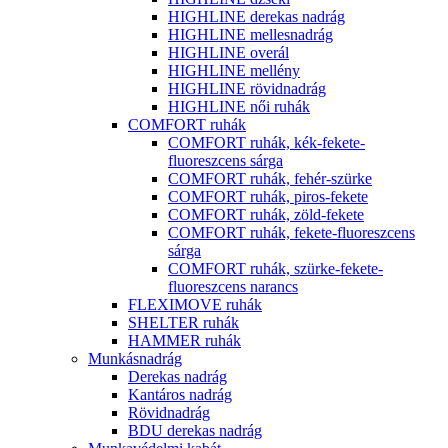
HIGHLINE derekas nadrág
HIGHLINE mellesnadrág
HIGHLINE overál
HIGHLINE mellény
HIGHLINE rövidnadrág
HIGHLINE női ruhák
COMFORT ruhák
COMFORT ruhák, kék-fekete-
fluoreszcens sárga
COMFORT ruhák, fehér-szürke
COMFORT ruhák, piros-fekete
COMFORT ruhák, zöld-fekete
COMFORT ruhák, fekete-fluoreszcens
sárga
COMFORT ruhák, szürke-fekete-
fluoreszcens narancs
FLEXIMOVE ruhák
SHELTER ruhák
HAMMER ruhák
Munkásnadrág
Derekas nadrág
Kantáros nadrág
Rövidnadrág
BDU derekas nadrág