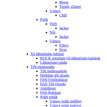
Moon
Trendy Zipper
Unisex
Chill
Polár
Férfi
Jacket
Női
Jacket
Unisex
Effect
Next
Jól láthatósági ruházat
ROCK premium jól-láthatósági kabátok
Láthatósági ruhák
Téli munkaruha
Téli mellesnadrág
Highline téli dzseki
Férfi Felsőruházat
Férfi Téli Dzseki
Aláöltözet
Férfi Ruházat
Polár ruhák
Unisex polár mellény
Unisex polár pulóver