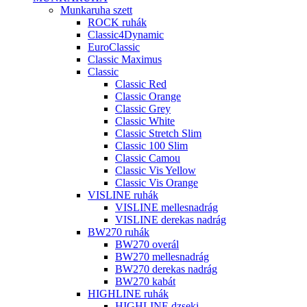
Munkaruha szett
ROCK ruhák
Classic4Dynamic
EuroClassic
Classic Maximus
Classic
Classic Red
Classic Orange
Classic Grey
Classic White
Classic Stretch Slim
Classic 100 Slim
Classic Camou
Classic Vis Yellow
Classic Vis Orange
VISLINE ruhák
VISLINE mellesnadrág
VISLINE derekas nadrág
BW270 ruhák
BW270 overál
BW270 mellesnadrág
BW270 derekas nadrág
BW270 kabát
HIGHLINE ruhák
HIGHLINE dzseki