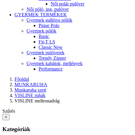
Női polár pulóver
Női póló, ing, pulóver
GYERMEK TERMÉKEK
Gyermek galléros pólók
Pique Polo
Gyermek pólók
Basic
Fit-T LS
Classic New
Gyermek pulóverek
Trendy Zipper
Gyermek kabátok, mellények
Performance
Főoldal
MUNKARUHA
Munkaruha szett
VISLINE ruhák
VISLINE mellesnadrág
Szűrés
×
Kategóriák