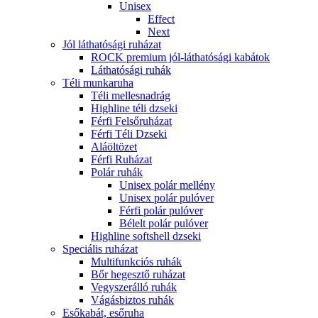
Unisex
Effect
Next
Jól láthatósági ruházat
ROCK premium jól-láthatósági kabátok
Láthatósági ruhák
Téli munkaruha
Téli mellesnadrág
Highline téli dzseki
Férfi Felsőruházat
Férfi Téli Dzseki
Aláöltözet
Férfi Ruházat
Polár ruhák
Unisex polár mellény
Unisex polár pulóver
Férfi polár pulóver
Bélelt polár pulóver
Highline softshell dzseki
Speciális ruházat
Multifunkciós ruhák
Bőr hegesztő ruházat
Vegyszerálló ruhák
Vágásbiztos ruhák
Esőkabát, esőruha