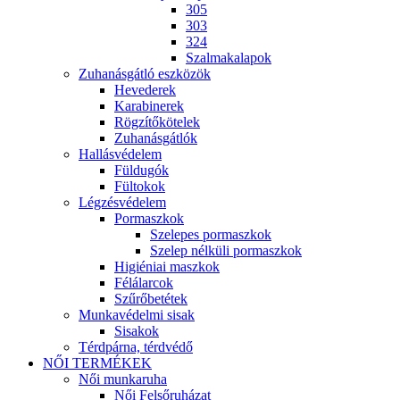
305
303
324
Szalmakalapok
Zuhanásgátló eszközök
Hevederek
Karabinerek
Rögzítőkötelek
Zuhanásgátlók
Hallásvédelem
Füldugók
Fültokok
Légzésvédelem
Pormaszkok
Szelepes pormaszkok
Szelep nélküli pormaszkok
Higiéniai maszkok
Félálarcok
Szűrőbetétek
Munkavédelmi sisak
Sisakok
Térdpárna, térdvédő
NŐI TERMÉKEK
Női munkaruha
Női Felsőruházat