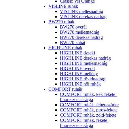
Classic Vis Orange
VISLINE ruhák
VISLINE mellesnadrág
VISLINE derekas nadrág
BW270 ruhák
BW270 overál
BW270 mellesnadrág
BW270 derekas nadrág
BW270 kabát
HIGHLINE ruhák
HIGHLINE dzseki
HIGHLINE derekas nadrág
HIGHLINE mellesnadrág
HIGHLINE overál
HIGHLINE mellény
HIGHLINE rövidnadrág
HIGHLINE női ruhák
COMFORT ruhák
COMFORT ruhák, kék-fekete-
fluoreszcens sárga
COMFORT ruhák, fehér-szürke
COMFORT ruhák, piros-fekete
COMFORT ruhák, zöld-fekete
COMFORT ruhák, fekete-
fluoreszcens sárga