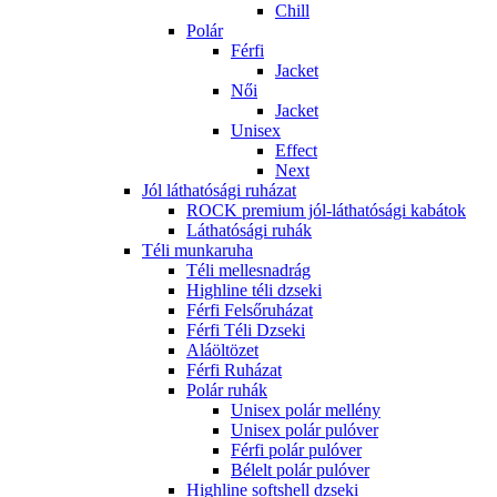
Chill
Polár
Férfi
Jacket
Női
Jacket
Unisex
Effect
Next
Jól láthatósági ruházat
ROCK premium jól-láthatósági kabátok
Láthatósági ruhák
Téli munkaruha
Téli mellesnadrág
Highline téli dzseki
Férfi Felsőruházat
Férfi Téli Dzseki
Aláöltözet
Férfi Ruházat
Polár ruhák
Unisex polár mellény
Unisex polár pulóver
Férfi polár pulóver
Bélelt polár pulóver
Highline softshell dzseki