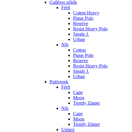
Galléros pólók
Férfi
Cotton Heavy
Pique Polo
Reserve
Resist Heavy Polo
Single J.
Urban
Női
Cotton
Pique Polo
Reserve
Resist Heavy Polo
Single J.
Urban
Pulóverek
Férfi
Cape
Moon
Trendy Zipper
Női
Cape
Moon
Trendy Zipper
Unisex