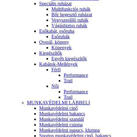
Speciális ruházat
Multifunkciós ruhák
Bőr hegesztő ruházat
Vegyszerálló ruhák
Vágásbiztos ruhák
Esőkabát, esőruha
Esőruhák
Overál, köpeny
Köpenyek
Kiegészítők
Egyéb kiegészítők
Kabátok-Mellények
Férfi
Performance
Trail
Női
Performance
Trail
MUNKAVÉDELMI LÁBBELI
Munkavédelmi cipő
Munkavédelmi bakancs
Munkavédelmi szandál
Munkavédelmi csizma
Munkavédelmi papucs, klumpa
Sportos munkavédelmi cipő, bakancs