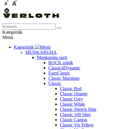
Kategóriák
Menü
Kategóriák
MUNKARUHA
Munkaruha szett
ROCK ruhák
Classic4Dynamic
EuroClassic
Classic Maximus
Classic
Classic Red
Classic Orange
Classic Grey
Classic White
Classic Stretch Slim
Classic 100 Slim
Classic Camou
Classic Vis Yellow