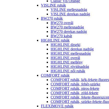
Classic Vis Orange
VISLINE ruhák
VISLINE mellesnadrág
VISLINE derekas nadrág
BW270 ruhák
BW270 overál
BW270 mellesnadrág
BW270 derekas nadrág
BW270 kabát
HIGHLINE ruhák
HIGHLINE dzseki
HIGHLINE derekas nadrág
HIGHLINE mellesnadrág
HIGHLINE overál
HIGHLINE mellény
HIGHLINE rövidnadrág
HIGHLINE női ruhák
COMFORT ruhák
COMFORT ruhák, kék-fekete-fluores
COMFORT ruhák, fehér-szürke
COMFORT ruhák, piros-fekete
COMFORT ruhák, zöld-fekete
COMFORT ruhák, fekete-fluoreszcen
COMFORT ruhák, szürke-fekete-fluor
FLEXIMOVE ruhák