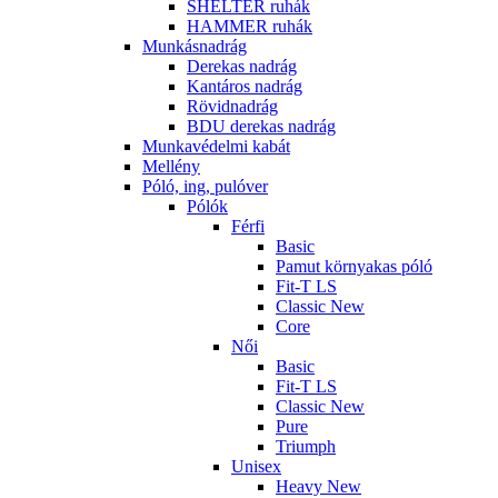
SHELTER ruhák
HAMMER ruhák
Munkásnadrág
Derekas nadrág
Kantáros nadrág
Rövidnadrág
BDU derekas nadrág
Munkavédelmi kabát
Mellény
Póló, ing, pulóver
Pólók
Férfi
Basic
Pamut környakas póló
Fit-T LS
Classic New
Core
Női
Basic
Fit-T LS
Classic New
Pure
Triumph
Unisex
Heavy New