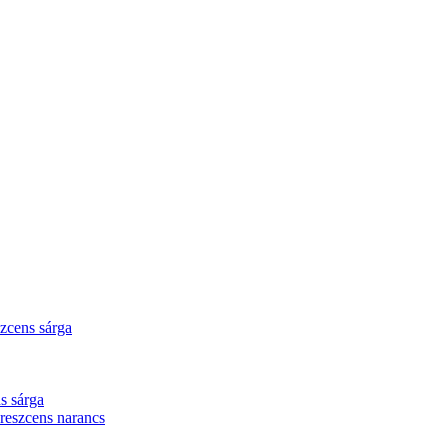
zcens sárga
s sárga
eszcens narancs