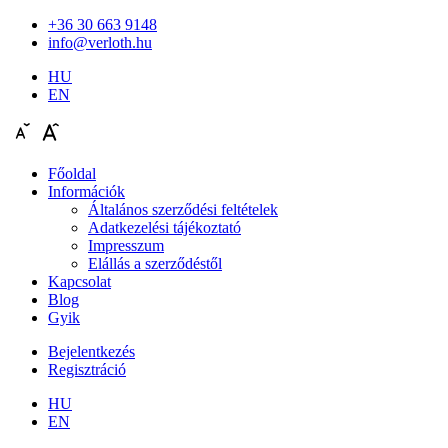
+36 30 663 9148
info@verloth.hu
HU
EN
Főoldal
Információk
Általános szerződési feltételek
Adatkezelési tájékoztató
Impresszum
Elállás a szerződéstől
Kapcsolat
Blog
Gyik
Bejelentkezés
Regisztráció
HU
EN