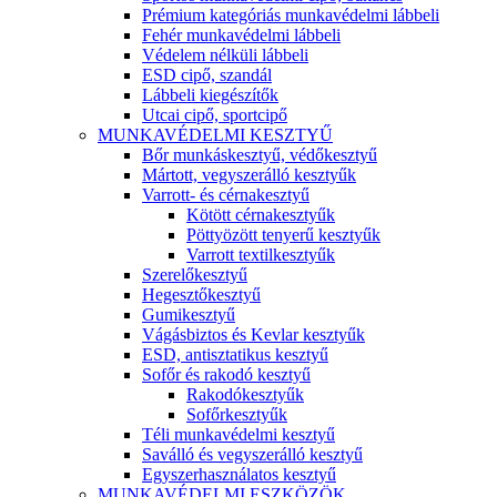
Prémium kategóriás munkavédelmi lábbeli
Fehér munkavédelmi lábbeli
Védelem nélküli lábbeli
ESD cipő, szandál
Lábbeli kiegészítők
Utcai cipő, sportcipő
MUNKAVÉDELMI KESZTYŰ
Bőr munkáskesztyű, védőkesztyű
Mártott, vegyszerálló kesztyűk
Varrott- és cérnakesztyű
Kötött cérnakesztyűk
Pöttyözött tenyerű kesztyűk
Varrott textilkesztyűk
Szerelőkesztyű
Hegesztőkesztyű
Gumikesztyű
Vágásbiztos és Kevlar kesztyűk
ESD, antisztatikus kesztyű
Sofőr és rakodó kesztyű
Rakodókesztyűk
Sofőrkesztyűk
Téli munkavédelmi kesztyű
Saválló és vegyszerálló kesztyű
Egyszerhasználatos kesztyű
MUNKAVÉDELMI ESZKÖZÖK