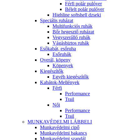
Férfi polár pulóver
Bélelt polár pulóver
Highline softshell dzseki
Speciális ruházat
Multifunkciós ruhák
Bőr hegesztő ruházat
Vegyszerálló ruhák
Vágásbiztos ruhák
Esőkabát, esőruha
Esőruhák
Overál, köpeny
Köpenyek
Kiegészítők
Egyéb kiegészítők
Kabátok-Mellények
Férfi
Performance
Trail
Női
Performance
Trail
MUNKAVÉDELMI LÁBBELI
Munkavédelmi cipő
Munkavédelmi bakancs
Munkavédelmi szandál