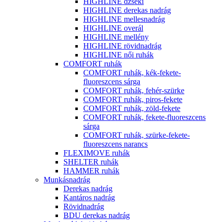
HIGHLINE dzseki
HIGHLINE derekas nadrág
HIGHLINE mellesnadrág
HIGHLINE overál
HIGHLINE mellény
HIGHLINE rövidnadrág
HIGHLINE női ruhák
COMFORT ruhák
COMFORT ruhák, kék-fekete-
fluoreszcens sárga
COMFORT ruhák, fehér-szürke
COMFORT ruhák, piros-fekete
COMFORT ruhák, zöld-fekete
COMFORT ruhák, fekete-fluoreszcens
sárga
COMFORT ruhák, szürke-fekete-
fluoreszcens narancs
FLEXIMOVE ruhák
SHELTER ruhák
HAMMER ruhák
Munkásnadrág
Derekas nadrág
Kantáros nadrág
Rövidnadrág
BDU derekas nadrág