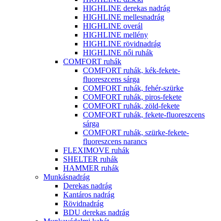
HIGHLINE derekas nadrág
HIGHLINE mellesnadrág
HIGHLINE overál
HIGHLINE mellény
HIGHLINE rövidnadrág
HIGHLINE női ruhák
COMFORT ruhák
COMFORT ruhák, kék-fekete-
fluoreszcens sárga
COMFORT ruhák, fehér-szürke
COMFORT ruhák, piros-fekete
COMFORT ruhák, zöld-fekete
COMFORT ruhák, fekete-fluoreszcens
sárga
COMFORT ruhák, szürke-fekete-
fluoreszcens narancs
FLEXIMOVE ruhák
SHELTER ruhák
HAMMER ruhák
Munkásnadrág
Derekas nadrág
Kantáros nadrág
Rövidnadrág
BDU derekas nadrág