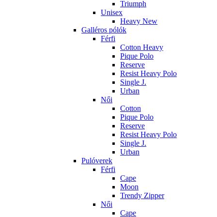
Triumph
Unisex
Heavy New
Galléros pólók
Férfi
Cotton Heavy
Pique Polo
Reserve
Resist Heavy Polo
Single J.
Urban
Női
Cotton
Pique Polo
Reserve
Resist Heavy Polo
Single J.
Urban
Pulóverek
Férfi
Cape
Moon
Trendy Zipper
Női
Cape