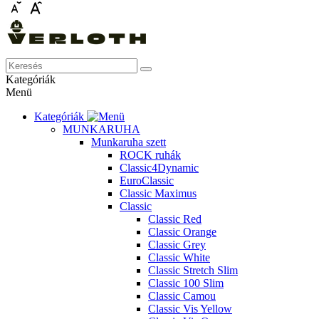
Kategóriák
Menü
Kategóriák
MUNKARUHA
Munkaruha szett
ROCK ruhák
Classic4Dynamic
EuroClassic
Classic Maximus
Classic
Classic Red
Classic Orange
Classic Grey
Classic White
Classic Stretch Slim
Classic 100 Slim
Classic Camou
Classic Vis Yellow