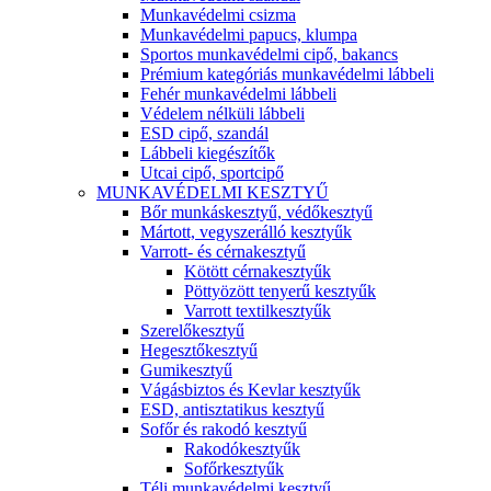
Munkavédelmi csizma
Munkavédelmi papucs, klumpa
Sportos munkavédelmi cipő, bakancs
Prémium kategóriás munkavédelmi lábbeli
Fehér munkavédelmi lábbeli
Védelem nélküli lábbeli
ESD cipő, szandál
Lábbeli kiegészítők
Utcai cipő, sportcipő
MUNKAVÉDELMI KESZTYŰ
Bőr munkáskesztyű, védőkesztyű
Mártott, vegyszerálló kesztyűk
Varrott- és cérnakesztyű
Kötött cérnakesztyűk
Pöttyözött tenyerű kesztyűk
Varrott textilkesztyűk
Szerelőkesztyű
Hegesztőkesztyű
Gumikesztyű
Vágásbiztos és Kevlar kesztyűk
ESD, antisztatikus kesztyű
Sofőr és rakodó kesztyű
Rakodókesztyűk
Sofőrkesztyűk
Téli munkavédelmi kesztyű