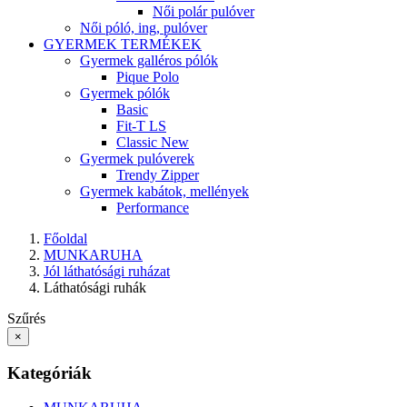
Női polár pulóver
Női póló, ing, pulóver
GYERMEK TERMÉKEK
Gyermek galléros pólók
Pique Polo
Gyermek pólók
Basic
Fit-T LS
Classic New
Gyermek pulóverek
Trendy Zipper
Gyermek kabátok, mellények
Performance
Főoldal
MUNKARUHA
Jól láthatósági ruházat
Láthatósági ruhák
Szűrés
×
Kategóriák