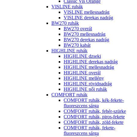
Classic Vis Orange
VISLINE ruhák
VISLINE mellesnadrág
VISLINE derekas nadrág
BW270 ruhák
BW270 overál
BW270 mellesnadrág
BW270 derekas nadrág
BW270 kabát
HIGHLINE ruhák
HIGHLINE dzseki
HIGHLINE derekas nadrág
HIGHLINE mellesnadrág
HIGHLINE overál
HIGHLINE mellény
HIGHLINE rövidnadrág
HIGHLINE női ruhák
COMFORT ruhák
COMFORT ruhák, kék-fekete-
fluoreszcens sárga
COMFORT ruhák, fehér-szürke
COMFORT ruhák, piros-fekete
COMFORT ruhák, zöld-fekete
COMFORT ruhák, fekete-
fluoreszcens sárga