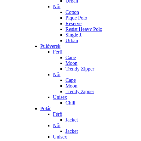
Urban
Női
Cotton
Pique Polo
Reserve
Resist Heavy Polo
Single J.
Urban
Pulóverek
Férfi
Cape
Moon
Trendy Zipper
Női
Cape
Moon
Trendy Zipper
Unisex
Chill
Polár
Férfi
Jacket
Női
Jacket
Unisex