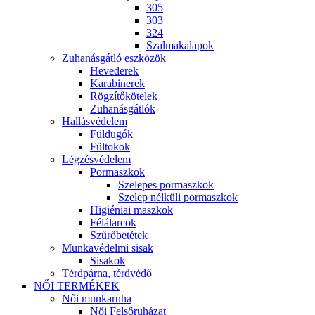
305
303
324
Szalmakalapok
Zuhanásgátló eszközök
Hevederek
Karabinerek
Rögzítőkötelek
Zuhanásgátlók
Hallásvédelem
Füldugók
Fültokok
Légzésvédelem
Pormaszkok
Szelepes pormaszkok
Szelep nélküli pormaszkok
Higiéniai maszkok
Félálarcok
Szűrőbetétek
Munkavédelmi sisak
Sisakok
Térdpárna, térdvédő
NŐI TERMÉKEK
Női munkaruha
Női Felsőruházat