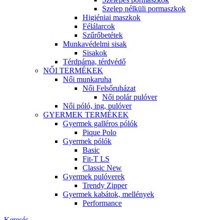
Szelep nélküli pormaszkok
Higiéniai maszkok
Félálarcok
Szűrőbetétek
Munkavédelmi sisak
Sisakok
Térdpárna, térdvédő
NŐI TERMÉKEK
Női munkaruha
Női Felsőruházat
Női polár pulóver
Női póló, ing, pulóver
GYERMEK TERMÉKEK
Gyermek galléros pólók
Pique Polo
Gyermek pólók
Basic
Fit-T LS
Classic New
Gyermek pulóverek
Trendy Zipper
Gyermek kabátok, mellények
Performance
Keresés