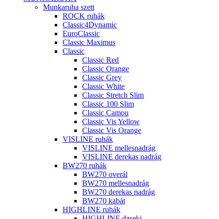
Munkaruha szett
ROCK ruhák
Classic4Dynamic
EuroClassic
Classic Maximus
Classic
Classic Red
Classic Orange
Classic Grey
Classic White
Classic Stretch Slim
Classic 100 Slim
Classic Camou
Classic Vis Yellow
Classic Vis Orange
VISLINE ruhák
VISLINE mellesnadrág
VISLINE derekas nadrág
BW270 ruhák
BW270 overál
BW270 mellesnadrág
BW270 derekas nadrág
BW270 kabát
HIGHLINE ruhák
HIGHLINE dzseki