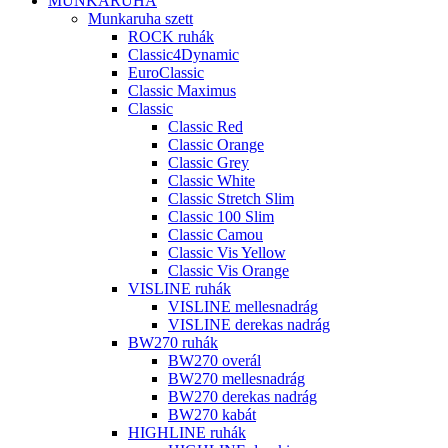
MUNKARUHA
Munkaruha szett
ROCK ruhák
Classic4Dynamic
EuroClassic
Classic Maximus
Classic
Classic Red
Classic Orange
Classic Grey
Classic White
Classic Stretch Slim
Classic 100 Slim
Classic Camou
Classic Vis Yellow
Classic Vis Orange
VISLINE ruhák
VISLINE mellesnadrág
VISLINE derekas nadrág
BW270 ruhák
BW270 overál
BW270 mellesnadrág
BW270 derekas nadrág
BW270 kabát
HIGHLINE ruhák