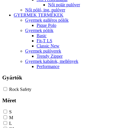
Női polár pulóver
Női póló, ing, pulóver
GYERMEK TERMÉKEK
Gyermek galléros pólók
Pique Polo
Gyermek pólók
Basic
Fit-T LS
Classic New
Gyermek pulóverek
Trendy Zipper
Gyermek kabátok, mellények
Performance
Gyártók
Rock Safety
Méret
S
M
L