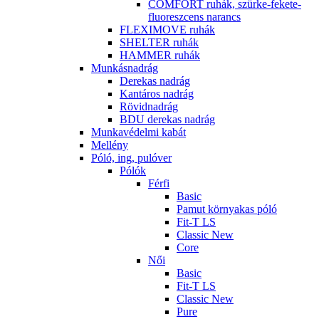
COMFORT ruhák, szürke-fekete-
fluoreszcens narancs
FLEXIMOVE ruhák
SHELTER ruhák
HAMMER ruhák
Munkásnadrág
Derekas nadrág
Kantáros nadrág
Rövidnadrág
BDU derekas nadrág
Munkavédelmi kabát
Mellény
Póló, ing, pulóver
Pólók
Férfi
Basic
Pamut környakas póló
Fit-T LS
Classic New
Core
Női
Basic
Fit-T LS
Classic New
Pure