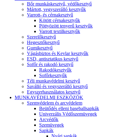
Bőr munkáskesztyű, védőkesztyű
Mártott, vegyszerálló kesztyűk
Varrott- és cérnakesztyű
Kötött cérnakesztyűk
Pöttyözött tenyerű kesztyűk
Varrott textilkesztyűk
Szerelőkesztyű
Hegesztőkesztyű
Gumikesztyű
Vágásbiztos és Kevlar kesztyűk
ESD, antisztatikus kesztyű
Sofőr és rakodó kesztyű
Rakodókesztyűk
Sofőrkesztyűk
Téli munkavédelmi kesztyű
Saválló és vegyszerálló kesztyű
Egyszerhasználatos kesztyű
MUNKAVÉDELMI ESZKÖZÖK
Szemvédelem és arcvédelem
Beütődés elleni baseballsapkák
Univerzális Védőszemüvegek
Arcvédők
Szemüvegek
Sapkák
Nyári sapkák