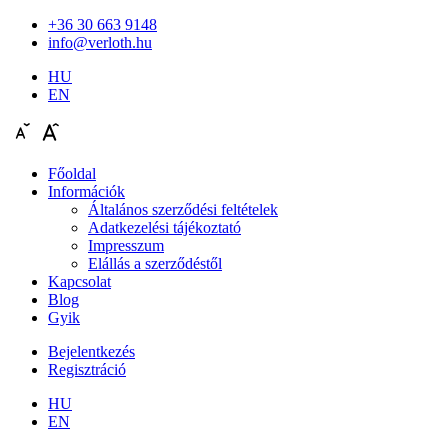
+36 30 663 9148
info@verloth.hu
HU
EN
Főoldal
Információk
Általános szerződési feltételek
Adatkezelési tájékoztató
Impresszum
Elállás a szerződéstől
Kapcsolat
Blog
Gyik
Bejelentkezés
Regisztráció
HU
EN