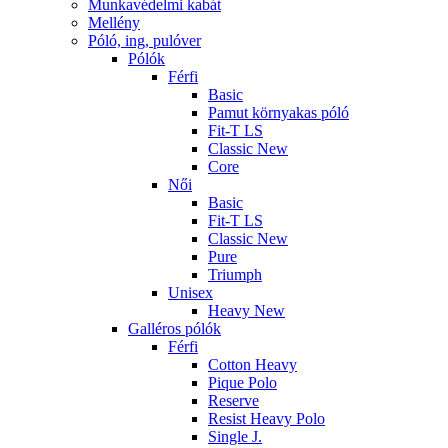
Munkavédelmi kabát
Mellény
Póló, ing, pulóver
Pólók
Férfi
Basic
Pamut környakas póló
Fit-T LS
Classic New
Core
Női
Basic
Fit-T LS
Classic New
Pure
Triumph
Unisex
Heavy New
Galléros pólók
Férfi
Cotton Heavy
Pique Polo
Reserve
Resist Heavy Polo
Single J.