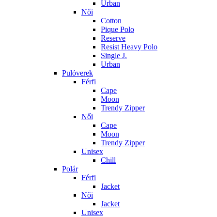
Urban
Női
Cotton
Pique Polo
Reserve
Resist Heavy Polo
Single J.
Urban
Pulóverek
Férfi
Cape
Moon
Trendy Zipper
Női
Cape
Moon
Trendy Zipper
Unisex
Chill
Polár
Férfi
Jacket
Női
Jacket
Unisex