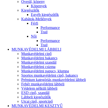
Overál, köpeny
Köpenyek
Kiegészítők
Egyéb kiegészítők
Kabátok-Mellények
Férfi
Performance
Trail
Női
Performance
Trail
MUNKAVÉDELMI LÁBBELI
Munkavédelmi cipő
Munkavédelmi bakancs
Munkavédelmi szandál
Munkavédelmi csizma
Munkavédelmi papucs, klumpa
Sportos munkavédelmi cipő, bakancs
Prémium kategóriás munkavédelmi lábbeli
Fehér munkavédelmi lábbeli
Védelem nélküli lábbeli
ESD cipő, szandál
Lábbeli kiegészítők
Utcai cipő, sportcipő
MUNKAVÉDELMI KESZTYŰ