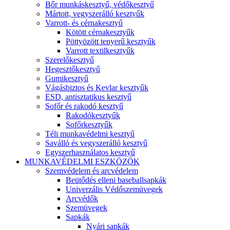
Bőr munkáskesztyű, védőkesztyű
Mártott, vegyszerálló kesztyűk
Varrott- és cérnakesztyű
Kötött cérnakesztyűk
Pöttyözött tenyerű kesztyűk
Varrott textilkesztyűk
Szerelőkesztyű
Hegesztőkesztyű
Gumikesztyű
Vágásbiztos és Kevlar kesztyűk
ESD, antisztatikus kesztyű
Sofőr és rakodó kesztyű
Rakodókesztyűk
Sofőrkesztyűk
Téli munkavédelmi kesztyű
Saválló és vegyszerálló kesztyű
Egyszerhasználatos kesztyű
MUNKAVÉDELMI ESZKÖZÖK
Szemvédelem és arcvédelem
Beütődés elleni baseballsapkák
Univerzális Védőszemüvegek
Arcvédők
Szemüvegek
Sapkák
Nyári sapkák