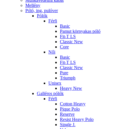
Munkavédelmi kabát
Mellény
Póló, ing, pulóver
Pólók
Férfi
Basic
Pamut környakas póló
Fit-T LS
Classic New
Core
Női
Basic
Fit-T LS
Classic New
Pure
Triumph
Unisex
Heavy New
Galléros pólók
Férfi
Cotton Heavy
Pique Polo
Reserve
Resist Heavy Polo
Single J.