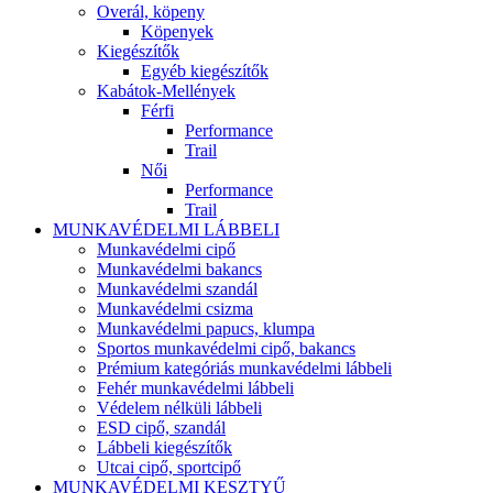
Overál, köpeny
Köpenyek
Kiegészítők
Egyéb kiegészítők
Kabátok-Mellények
Férfi
Performance
Trail
Női
Performance
Trail
MUNKAVÉDELMI LÁBBELI
Munkavédelmi cipő
Munkavédelmi bakancs
Munkavédelmi szandál
Munkavédelmi csizma
Munkavédelmi papucs, klumpa
Sportos munkavédelmi cipő, bakancs
Prémium kategóriás munkavédelmi lábbeli
Fehér munkavédelmi lábbeli
Védelem nélküli lábbeli
ESD cipő, szandál
Lábbeli kiegészítők
Utcai cipő, sportcipő
MUNKAVÉDELMI KESZTYŰ