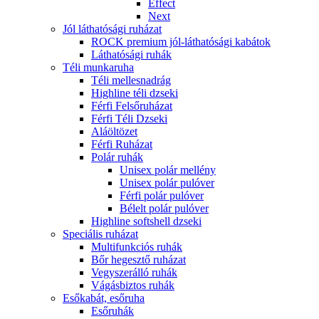
Effect
Next
Jól láthatósági ruházat
ROCK premium jól-láthatósági kabátok
Láthatósági ruhák
Téli munkaruha
Téli mellesnadrág
Highline téli dzseki
Férfi Felsőruházat
Férfi Téli Dzseki
Aláöltözet
Férfi Ruházat
Polár ruhák
Unisex polár mellény
Unisex polár pulóver
Férfi polár pulóver
Bélelt polár pulóver
Highline softshell dzseki
Speciális ruházat
Multifunkciós ruhák
Bőr hegesztő ruházat
Vegyszerálló ruhák
Vágásbiztos ruhák
Esőkabát, esőruha
Esőruhák