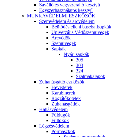
Saválló és vegyszerálló kesztyű
Egyszerhasználatos kesztyű
MUNKAVÉDELMI ESZKÖZÖK
Szemvédelem és arcvédelem
Beütődés elleni baseballsapkák
Univerzális Védőszemüvegek
Arcvédők
Szemüvegek
Sapkák
Nyári sapkák
305
303
324
Szalmakalapok
Zuhanásgátló eszközök
Hevederek
Karabinerek
Rögzítőkötelek
Zuhanásgátlók
Hallásvédelem
Füldugók
Fültokok
Légzésvédelem
Pormaszkok
Szelepes pormaszkok