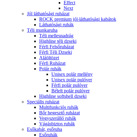
Effect
Next
Jól láthatósági ruházat
ROCK premium jól-láthatósági kabátok
Láthatósági ruhák
Téli munkaruha
Téli mellesnadrág
Highline téli dzseki
Férfi Felsőruházat
Férfi Téli Dzseki
Aláöltözet
Férfi Ruházat
Polár ruhák
Unisex polár mellény
Unisex polár pulóver
Férfi polár pulóver
Bélelt polár pulóver
Highline softshell dzseki
Speciális ruházat
Multifunkciós ruhák
Bőr hegesztő ruházat
Vegyszerálló ruhák
Vágásbiztos ruhák
Esőkabát, esőruha
Esőruhák