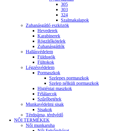
305
303
324
Szalmakalapok
Zuhanásgátló eszközök
Hevederek
Karabinerek
Rögzítőkötelek
Zuhanásgátlók
Hallásvédelem
Füldugók
Fültokok
Légzésvédelem
Pormaszkok
Szelepes pormaszkok
Szelep nélküli pormaszkok
Higiéniai maszkok
Félálarcok
Szűrőbetétek
Munkavédelmi sisak
Sisakok
Térdpárna, térdvédő
NŐI TERMÉKEK
Női munkaruha
Női Felsőruházat