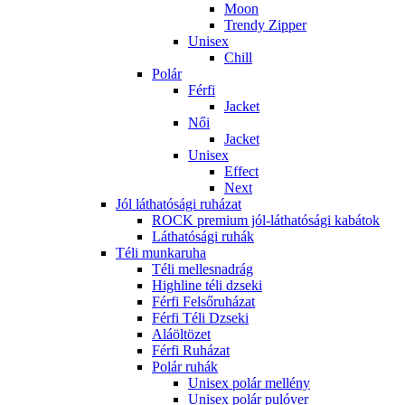
Moon
Trendy Zipper
Unisex
Chill
Polár
Férfi
Jacket
Női
Jacket
Unisex
Effect
Next
Jól láthatósági ruházat
ROCK premium jól-láthatósági kabátok
Láthatósági ruhák
Téli munkaruha
Téli mellesnadrág
Highline téli dzseki
Férfi Felsőruházat
Férfi Téli Dzseki
Aláöltözet
Férfi Ruházat
Polár ruhák
Unisex polár mellény
Unisex polár pulóver