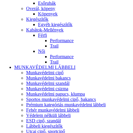
Esőruhák
Overál, köpeny
Köpenyek
Kiegészítők
Egyéb kiegészítők
Kabátok-Mellények
Férfi
Performance
Trail
Női
Performance
Trail
MUNKAVÉDELMI LÁBBELI
Munkavédelmi cipő
Munkavédelmi bakancs
Munkavédelmi szandál
Munkavédelmi csizma
Munkavédelmi papucs, klumpa
Sportos munkavédelmi cipő, bakancs
Prémium kategóriás munkavédelmi lábbeli
Fehér munkavédelmi lábbeli
Védelem nélküli lábbeli
ESD cipő, szandál
Lábbeli kiegészítők
Utcai cipő, sportcipő