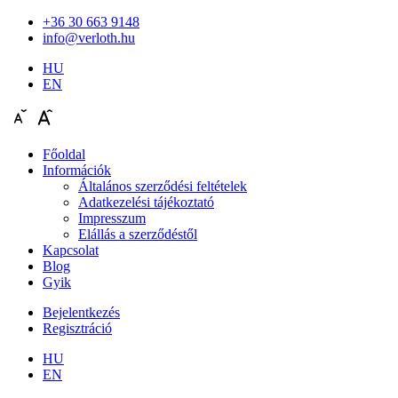
+36 30 663 9148
info@verloth.hu
HU
EN
Főoldal
Információk
Általános szerződési feltételek
Adatkezelési tájékoztató
Impresszum
Elállás a szerződéstől
Kapcsolat
Blog
Gyik
Bejelentkezés
Regisztráció
HU
EN