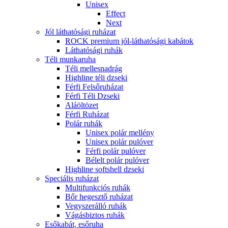
Unisex
Effect
Next
Jól láthatósági ruházat
ROCK premium jól-láthatósági kabátok
Láthatósági ruhák
Téli munkaruha
Téli mellesnadrág
Highline téli dzseki
Férfi Felsőruházat
Férfi Téli Dzseki
Aláöltözet
Férfi Ruházat
Polár ruhák
Unisex polár mellény
Unisex polár pulóver
Férfi polár pulóver
Bélelt polár pulóver
Highline softshell dzseki
Speciális ruházat
Multifunkciós ruhák
Bőr hegesztő ruházat
Vegyszerálló ruhák
Vágásbiztos ruhák
Esőkabát, esőruha