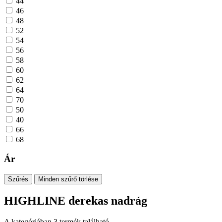
44
46
48
52
54
56
58
60
62
64
70
50
40
66
68
Ár
Szűrés
Minden szűrő törlése
HIGHLINE derekas nadrág
A kategóriában
3
termék található