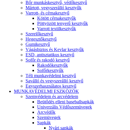
Bőr munkáskesztyű, védőkesztyű
Mártott, vegyszerálló kesztyűk
Varrott- és cérnakesztyű
Kötött cérnakesztyűk
Pöttyözött tenyerű kesztyűk
Varrott textilkesztyűk
Szerelőkesztyű
Hegesztőkesztyű
Gumikesztyű
Vágásbiztos és Kevlar kesztyűk
ESD, antisztatikus kesztyű
Sofőr és rakodó kesztyű
Rakodókesztyűk
Sofőrkesztyűk
Téli munkavédelmi kesztyű
Saválló és vegyszerálló kesztyű
Egyszerhasználatos kesztyű
MUNKAVÉDELMI ESZKÖZÖK
Szemvédelem és arcvédelem
Beütődés elleni baseballsapkák
Univerzális Védőszemüvegek
Arcvédők
Szemüvegek
Sapkák
Nyári sapkák