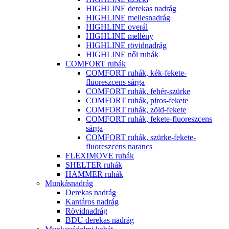
HIGHLINE derekas nadrág
HIGHLINE mellesnadrág
HIGHLINE overál
HIGHLINE mellény
HIGHLINE rövidnadrág
HIGHLINE női ruhák
COMFORT ruhák
COMFORT ruhák, kék-fekete-
fluoreszcens sárga
COMFORT ruhák, fehér-szürke
COMFORT ruhák, piros-fekete
COMFORT ruhák, zöld-fekete
COMFORT ruhák, fekete-fluoreszcens
sárga
COMFORT ruhák, szürke-fekete-
fluoreszcens narancs
FLEXIMOVE ruhák
SHELTER ruhák
HAMMER ruhák
Munkásnadrág
Derekas nadrág
Kantáros nadrág
Rövidnadrág
BDU derekas nadrág