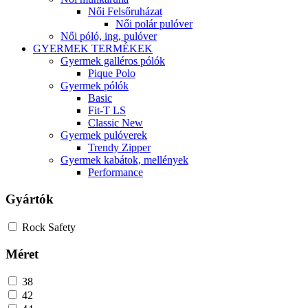
Női Felsőruházat
Női polár pulóver
Női póló, ing, pulóver
GYERMEK TERMÉKEK
Gyermek galléros pólók
Pique Polo
Gyermek pólók
Basic
Fit-T LS
Classic New
Gyermek pulóverek
Trendy Zipper
Gyermek kabátok, mellények
Performance
Gyártók
Rock Safety
Méret
38
42