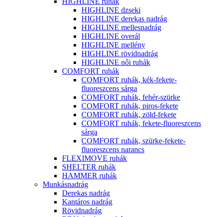
HIGHLINE ruhák
HIGHLINE dzseki
HIGHLINE derekas nadrág
HIGHLINE mellesnadrág
HIGHLINE overál
HIGHLINE mellény
HIGHLINE rövidnadrág
HIGHLINE női ruhák
COMFORT ruhák
COMFORT ruhák, kék-fekete-
fluoreszcens sárga
COMFORT ruhák, fehér-szürke
COMFORT ruhák, piros-fekete
COMFORT ruhák, zöld-fekete
COMFORT ruhák, fekete-fluoreszcens
sárga
COMFORT ruhák, szürke-fekete-
fluoreszcens narancs
FLEXIMOVE ruhák
SHELTER ruhák
HAMMER ruhák
Munkásnadrág
Derekas nadrág
Kantáros nadrág
Rövidnadrág