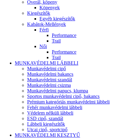
Overál, köpeny
Köpenyek
Kiegészítők
Egyéb kiegészítők
Kabátok-Mellények
Férfi
Performance
Trail
Női
Performance
Trail
MUNKAVÉDELMI LÁBBELI
Munkavédelmi cipő
Munkavédelmi bakancs
Munkavédelmi szandál
Munkavédelmi csizma
Munkavédelmi papucs, klumpa
Sportos munkavédelmi cipő, bakancs
Prémium kategóriás munkavédelmi lábbeli
Fehér munkavédelmi lábbeli
Védelem nélküli lábbeli
ESD cipő, szandál
Lábbeli kiegészítők
Utcai cipő, sportcipő
MUNKAVÉDELMI KESZTYŰ