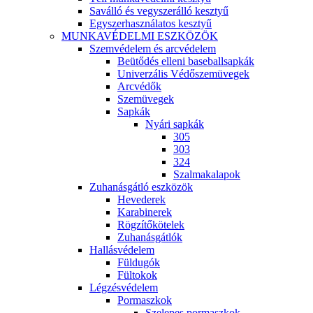
Saválló és vegyszerálló kesztyű
Egyszerhasználatos kesztyű
MUNKAVÉDELMI ESZKÖZÖK
Szemvédelem és arcvédelem
Beütődés elleni baseballsapkák
Univerzális Védőszemüvegek
Arcvédők
Szemüvegek
Sapkák
Nyári sapkák
305
303
324
Szalmakalapok
Zuhanásgátló eszközök
Hevederek
Karabinerek
Rögzítőkötelek
Zuhanásgátlók
Hallásvédelem
Füldugók
Fültokok
Légzésvédelem
Pormaszkok
Szelepes pormaszkok