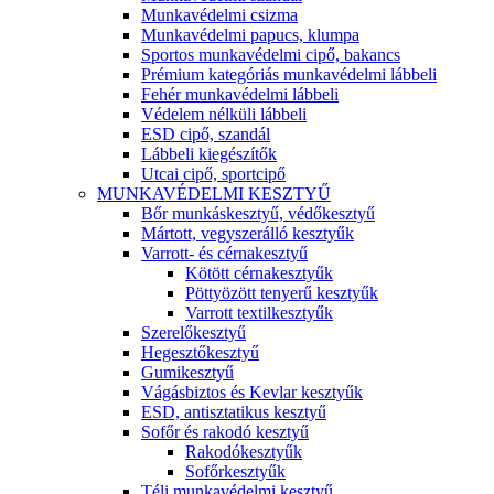
Munkavédelmi csizma
Munkavédelmi papucs, klumpa
Sportos munkavédelmi cipő, bakancs
Prémium kategóriás munkavédelmi lábbeli
Fehér munkavédelmi lábbeli
Védelem nélküli lábbeli
ESD cipő, szandál
Lábbeli kiegészítők
Utcai cipő, sportcipő
MUNKAVÉDELMI KESZTYŰ
Bőr munkáskesztyű, védőkesztyű
Mártott, vegyszerálló kesztyűk
Varrott- és cérnakesztyű
Kötött cérnakesztyűk
Pöttyözött tenyerű kesztyűk
Varrott textilkesztyűk
Szerelőkesztyű
Hegesztőkesztyű
Gumikesztyű
Vágásbiztos és Kevlar kesztyűk
ESD, antisztatikus kesztyű
Sofőr és rakodó kesztyű
Rakodókesztyűk
Sofőrkesztyűk
Téli munkavédelmi kesztyű