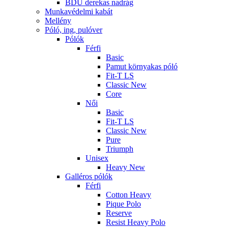
BDU derekas nadrág
Munkavédelmi kabát
Mellény
Póló, ing, pulóver
Pólók
Férfi
Basic
Pamut környakas póló
Fit-T LS
Classic New
Core
Női
Basic
Fit-T LS
Classic New
Pure
Triumph
Unisex
Heavy New
Galléros pólók
Férfi
Cotton Heavy
Pique Polo
Reserve
Resist Heavy Polo