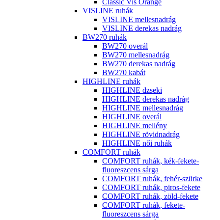
Classic Vis Orange
VISLINE ruhák
VISLINE mellesnadrág
VISLINE derekas nadrág
BW270 ruhák
BW270 overál
BW270 mellesnadrág
BW270 derekas nadrág
BW270 kabát
HIGHLINE ruhák
HIGHLINE dzseki
HIGHLINE derekas nadrág
HIGHLINE mellesnadrág
HIGHLINE overál
HIGHLINE mellény
HIGHLINE rövidnadrág
HIGHLINE női ruhák
COMFORT ruhák
COMFORT ruhák, kék-fekete-
fluoreszcens sárga
COMFORT ruhák, fehér-szürke
COMFORT ruhák, piros-fekete
COMFORT ruhák, zöld-fekete
COMFORT ruhák, fekete-
fluoreszcens sárga