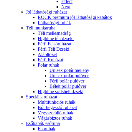
Effect
Next
Jól láthatósági ruházat
ROCK premium jól-láthatósági kabátok
Láthatósági ruhák
Téli munkaruha
Téli mellesnadrág
Highline téli dzseki
Férfi Felsőruházat
Férfi Téli Dzseki
Aláöltözet
Férfi Ruházat
Polár ruhák
Unisex polár mellény
Unisex polár pulóver
Férfi polár pulóver
Bélelt polár pulóver
Highline softshell dzseki
Speciális ruházat
Multifunkciós ruhák
Bőr hegesztő ruházat
Vegyszerálló ruhák
Vágásbiztos ruhák
Esőkabát, esőruha
Esőruhák