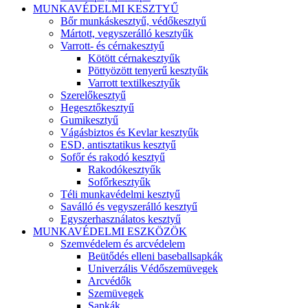
MUNKAVÉDELMI KESZTYŰ
Bőr munkáskesztyű, védőkesztyű
Mártott, vegyszerálló kesztyűk
Varrott- és cérnakesztyű
Kötött cérnakesztyűk
Pöttyözött tenyerű kesztyűk
Varrott textilkesztyűk
Szerelőkesztyű
Hegesztőkesztyű
Gumikesztyű
Vágásbiztos és Kevlar kesztyűk
ESD, antisztatikus kesztyű
Sofőr és rakodó kesztyű
Rakodókesztyűk
Sofőrkesztyűk
Téli munkavédelmi kesztyű
Saválló és vegyszerálló kesztyű
Egyszerhasználatos kesztyű
MUNKAVÉDELMI ESZKÖZÖK
Szemvédelem és arcvédelem
Beütődés elleni baseballsapkák
Univerzális Védőszemüvegek
Arcvédők
Szemüvegek
Sapkák