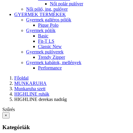
Női polár pulóver
Női póló, ing, pulóver
GYERMEK TERMÉKEK
Gyermek galléros pólók
Pique Polo
Gyermek pólók
Basic
Fit-T LS
Classic New
Gyermek pulóverek
Trendy Zipper
Gyermek kabátok, mellények
Performance
Főoldal
MUNKARUHA
Munkaruha szett
HIGHLINE ruhák
HIGHLINE derekas nadrág
Szűrés
×
Kategóriák