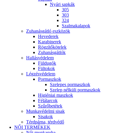
Nyári sapkák
305
303
324
Szalmakalapok
Zuhanásgátló eszközök
Hevederek
Karabinerek
Rögzítőkötelek
Zuhanásgátlók
Hallásvédelem
Füldugók
Fültokok
Légzésvédelem
Pormaszkok
Szelepes pormaszkok
Szelep nélküli pormaszkok
Higiéniai maszkok
Félálarcok
Szűrőbetétek
Munkavédelmi sisak
Sisakok
Térdpárna, térdvédő
NŐI TERMÉKEK
Női munkaruha