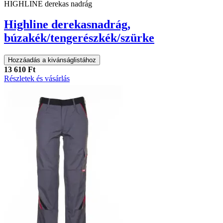
HIGHLINE derekas nadrág
Highline derekasnadrág,
búzakék/tengerészkék/szürke
Hozzáadás a kivánságlistához
13 610 Ft
Részletek és vásárlás