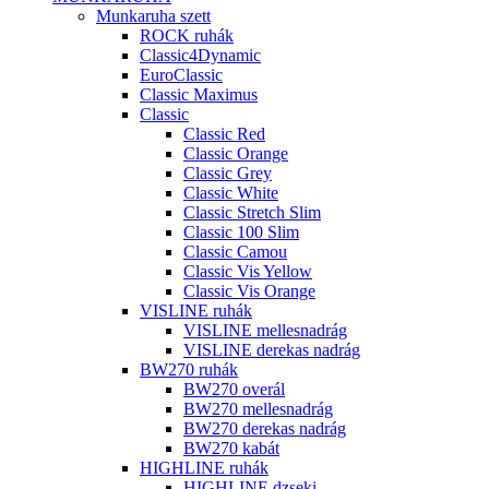
Munkaruha szett
ROCK ruhák
Classic4Dynamic
EuroClassic
Classic Maximus
Classic
Classic Red
Classic Orange
Classic Grey
Classic White
Classic Stretch Slim
Classic 100 Slim
Classic Camou
Classic Vis Yellow
Classic Vis Orange
VISLINE ruhák
VISLINE mellesnadrág
VISLINE derekas nadrág
BW270 ruhák
BW270 overál
BW270 mellesnadrág
BW270 derekas nadrág
BW270 kabát
HIGHLINE ruhák
HIGHLINE dzseki