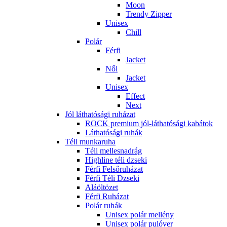
Moon
Trendy Zipper
Unisex
Chill
Polár
Férfi
Jacket
Női
Jacket
Unisex
Effect
Next
Jól láthatósági ruházat
ROCK premium jól-láthatósági kabátok
Láthatósági ruhák
Téli munkaruha
Téli mellesnadrág
Highline téli dzseki
Férfi Felsőruházat
Férfi Téli Dzseki
Aláöltözet
Férfi Ruházat
Polár ruhák
Unisex polár mellény
Unisex polár pulóver