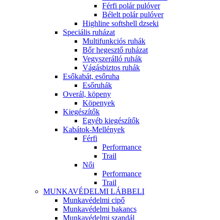
Férfi polár pulóver
Bélelt polár pulóver
Highline softshell dzseki
Speciális ruházat
Multifunkciós ruhák
Bőr hegesztő ruházat
Vegyszerálló ruhák
Vágásbiztos ruhák
Esőkabát, esőruha
Esőruhák
Overál, köpeny
Köpenyek
Kiegészítők
Egyéb kiegészítők
Kabátok-Mellények
Férfi
Performance
Trail
Női
Performance
Trail
MUNKAVÉDELMI LÁBBELI
Munkavédelmi cipő
Munkavédelmi bakancs
Munkavédelmi szandál