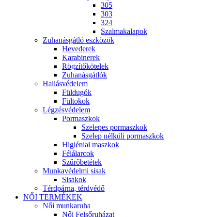
305
303
324
Szalmakalapok
Zuhanásgátló eszközök
Hevederek
Karabinerek
Rögzítőkötelek
Zuhanásgátlók
Hallásvédelem
Füldugók
Fültokok
Légzésvédelem
Pormaszkok
Szelepes pormaszkok
Szelep nélküli pormaszkok
Higiéniai maszkok
Félálarcok
Szűrőbetétek
Munkavédelmi sisak
Sisakok
Térdpárna, térdvédő
NŐI TERMÉKEK
Női munkaruha
Női Felsőruházat