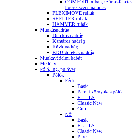
COMFORT ruhák, szürke-fekete-
fluoreszcens narancs
FLEXIMOVE ruhák
SHELTER ruhák
HAMMER ruhák
Munkásnadrág
Derekas nadrág
Kantáros nadrág
Rövidnadrág
BDU derekas nadrág
Munkavédelmi kabát
Mellény
Póló, ing, pulóver
Pólók
Férfi
Basic
Pamut környakas póló
Fit-T LS
Classic New
Core
Női
Basic
Fit-T LS
Classic New
Pure