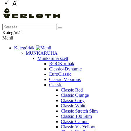
Kategóriák
Menü
Kategóriák
MUNKARUHA
Munkaruha szett
ROCK ruhák
Classic4Dynamic
EuroClassic
Classic Maximus
Classic
Classic Red
Classic Orange
Classic Grey
Classic White
Classic Stretch Slim
Classic 100 Slim
Classic Camou
Classic Vis Yellow