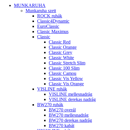
MUNKARUHA
Munkaruha szett
ROCK ruhák
Classic4Dynamic
EuroClassic
Classic Maximus
Classic
Classic Red
Classic Orange
Classic Grey
Classic White
Classic Stretch Slim
Classic 100 Slim
Classic Camou
Classic Vis Yellow
Classic Vis Orange
VISLINE ruhák
VISLINE mellesnadrág
VISLINE derekas nadrág
BW270 ruhák
BW270 overál
BW270 mellesnadrág
BW270 derekas nadrág
BW270 kabát