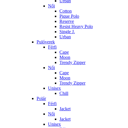
Urban
Női
Cotton
Pique Polo
Reserve
Resist Heavy Polo
Single J.
Urban
Pulóverek
Férfi
Cape
Moon
Trendy Zipper
Női
Cape
Moon
Trendy Zipper
Unisex
Chill
Polár
Férfi
Jacket
Női
Jacket
Unisex