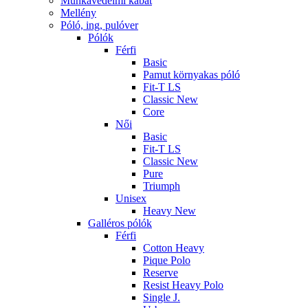
Munkavédelmi kabát
Mellény
Póló, ing, pulóver
Pólók
Férfi
Basic
Pamut környakas póló
Fit-T LS
Classic New
Core
Női
Basic
Fit-T LS
Classic New
Pure
Triumph
Unisex
Heavy New
Galléros pólók
Férfi
Cotton Heavy
Pique Polo
Reserve
Resist Heavy Polo
Single J.