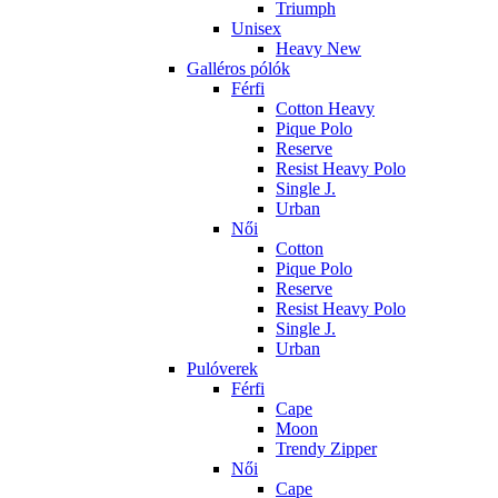
Triumph
Unisex
Heavy New
Galléros pólók
Férfi
Cotton Heavy
Pique Polo
Reserve
Resist Heavy Polo
Single J.
Urban
Női
Cotton
Pique Polo
Reserve
Resist Heavy Polo
Single J.
Urban
Pulóverek
Férfi
Cape
Moon
Trendy Zipper
Női
Cape