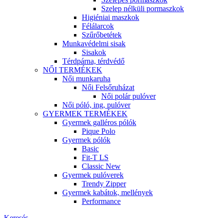
Szelep nélküli pormaszkok
Higiéniai maszkok
Félálarcok
Szűrőbetétek
Munkavédelmi sisak
Sisakok
Térdpárna, térdvédő
NŐI TERMÉKEK
Női munkaruha
Női Felsőruházat
Női polár pulóver
Női póló, ing, pulóver
GYERMEK TERMÉKEK
Gyermek galléros pólók
Pique Polo
Gyermek pólók
Basic
Fit-T LS
Classic New
Gyermek pulóverek
Trendy Zipper
Gyermek kabátok, mellények
Performance
Keresés