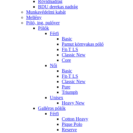
Rövidnadrág
BDU derekas nadrág
Munkavédelmi kabát
Mellény
Póló, ing, pulóver
Pólók
Férfi
Basic
Pamut környakas póló
Fit-T LS
Classic New
Core
Női
Basic
Fit-T LS
Classic New
Pure
Triumph
Unisex
Heavy New
Galléros pólók
Férfi
Cotton Heavy
Pique Polo
Reserve