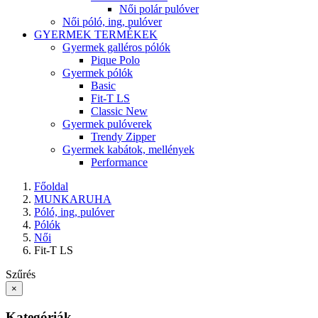
Női polár pulóver
Női póló, ing, pulóver
GYERMEK TERMÉKEK
Gyermek galléros pólók
Pique Polo
Gyermek pólók
Basic
Fit-T LS
Classic New
Gyermek pulóverek
Trendy Zipper
Gyermek kabátok, mellények
Performance
Főoldal
MUNKARUHA
Póló, ing, pulóver
Pólók
Női
Fit-T LS
Szűrés
×
Kategóriák