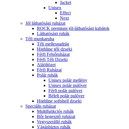
Jacket
Unisex
Effect
Next
Jól láthatósági ruházat
ROCK premium jól-láthatósági kabátok
Láthatósági ruhák
Téli munkaruha
Téli mellesnadrág
Highline téli dzseki
Férfi Felsőruházat
Férfi Téli Dzseki
Aláöltözet
Férfi Ruházat
Polár ruhák
Unisex polár mellény
Unisex polár pulóver
Férfi polár pulóver
Bélelt polár pulóver
Highline softshell dzseki
Speciális ruházat
Multifunkciós ruhák
Bőr hegesztő ruházat
Vegyszerálló ruhák
Vágásbiztos ruhák