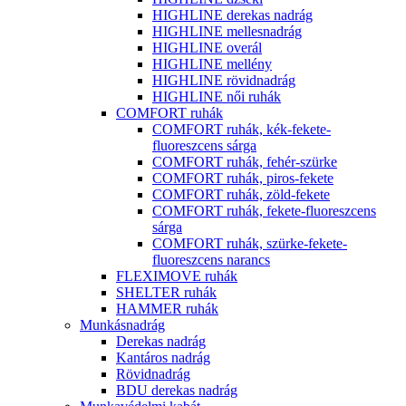
HIGHLINE derekas nadrág
HIGHLINE mellesnadrág
HIGHLINE overál
HIGHLINE mellény
HIGHLINE rövidnadrág
HIGHLINE női ruhák
COMFORT ruhák
COMFORT ruhák, kék-fekete-
fluoreszcens sárga
COMFORT ruhák, fehér-szürke
COMFORT ruhák, piros-fekete
COMFORT ruhák, zöld-fekete
COMFORT ruhák, fekete-fluoreszcens
sárga
COMFORT ruhák, szürke-fekete-
fluoreszcens narancs
FLEXIMOVE ruhák
SHELTER ruhák
HAMMER ruhák
Munkásnadrág
Derekas nadrág
Kantáros nadrág
Rövidnadrág
BDU derekas nadrág