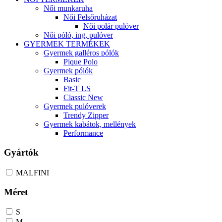
Női munkaruha
Női Felsőruházat
Női polár pulóver
Női póló, ing, pulóver
GYERMEK TERMÉKEK
Gyermek galléros pólók
Pique Polo
Gyermek pólók
Basic
Fit-T LS
Classic New
Gyermek pulóverek
Trendy Zipper
Gyermek kabátok, mellények
Performance
Gyártók
MALFINI
Méret
S
M