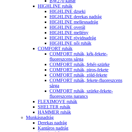
BW270 kabát
HIGHLINE ruhák
HIGHLINE dzseki
HIGHLINE derekas nadrág
HIGHLINE mellesnadrág
HIGHLINE overál
HIGHLINE mellény
HIGHLINE rövidnadrág
HIGHLINE női ruhák
COMFORT ruhák
COMFORT ruhák, kék-fekete-
fluoreszcens sárga
COMFORT ruhák, fehér-szürke
COMFORT ruhák, piros-fekete
COMFORT ruhák, zöld-fekete
COMFORT ruhák, fekete-fluoreszcens
sárga
COMFORT ruhák, szürke-fekete-
fluoreszcens narancs
FLEXIMOVE ruhák
SHELTER ruhák
HAMMER ruhák
Munkásnadrág
Derekas nadrág
Kantáros nadrág