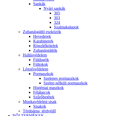
Sapkák
Nyári sapkák
305
303
324
Szalmakalapok
Zuhanásgátló eszközök
Hevederek
Karabinerek
Rögzítőkötelek
Zuhanásgátlók
Hallásvédelem
Füldugók
Fültokok
Légzésvédelem
Pormaszkok
Szelepes pormaszkok
Szelep nélküli pormaszkok
Higiéniai maszkok
Félálarcok
Szűrőbetétek
Munkavédelmi sisak
Sisakok
Térdpárna, térdvédő
NŐI TERMÉKEK