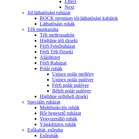
Effect
Next
Jól láthatósági ruházat
ROCK premium jól-láthatósági kabátok
Láthatósági ruhák
Téli munkaruha
Téli mellesnadrág
Highline téli dzseki
Férfi Felsőruházat
Férfi Téli Dzseki
Aláöltözet
Férfi Ruházat
Polár ruhák
Unisex polár mellény
Unisex polár pulóver
Férfi polár pulóver
Bélelt polár pulóver
Highline softshell dzseki
Speciális ruházat
Multifunkciós ruhák
Bőr hegesztő ruházat
Vegyszerálló ruhák
Vágásbiztos ruhák
Esőkabát, esőruha
Esőruhák