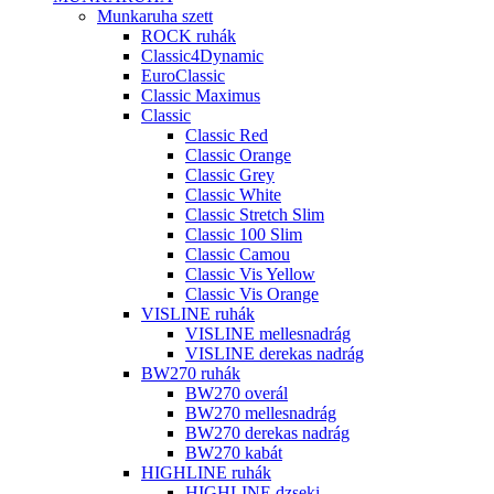
Munkaruha szett
ROCK ruhák
Classic4Dynamic
EuroClassic
Classic Maximus
Classic
Classic Red
Classic Orange
Classic Grey
Classic White
Classic Stretch Slim
Classic 100 Slim
Classic Camou
Classic Vis Yellow
Classic Vis Orange
VISLINE ruhák
VISLINE mellesnadrág
VISLINE derekas nadrág
BW270 ruhák
BW270 overál
BW270 mellesnadrág
BW270 derekas nadrág
BW270 kabát
HIGHLINE ruhák
HIGHLINE dzseki