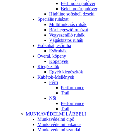
Férfi polár pulóver
Bélelt polár pulóver
Highline softshell dzseki
Speciális ruházat
Multifunkciós ruhák
Bőr hegesztő ruházat
Vegyszerálló ruhák
Vágásbiztos ruhák
Esőkabát, esőruha
Esőruhák
Overál, köpeny
Köpenyek
Kiegészítők
Egyéb kiegészítők
Kabátok-Mellények
Férfi
Performance
Trail
Női
Performance
Trail
MUNKAVÉDELMI LÁBBELI
Munkavédelmi cipő
Munkavédelmi bakancs
Munkavédelmi szandál