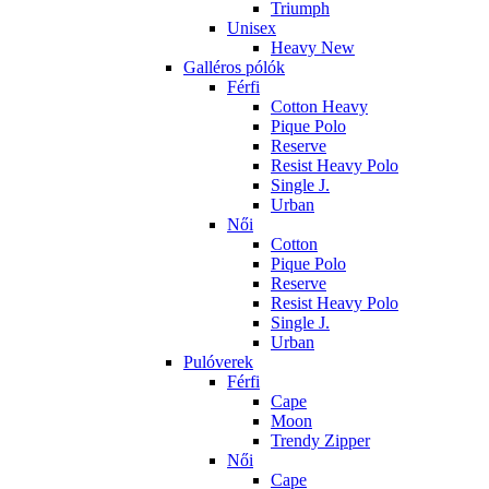
Triumph
Unisex
Heavy New
Galléros pólók
Férfi
Cotton Heavy
Pique Polo
Reserve
Resist Heavy Polo
Single J.
Urban
Női
Cotton
Pique Polo
Reserve
Resist Heavy Polo
Single J.
Urban
Pulóverek
Férfi
Cape
Moon
Trendy Zipper
Női
Cape