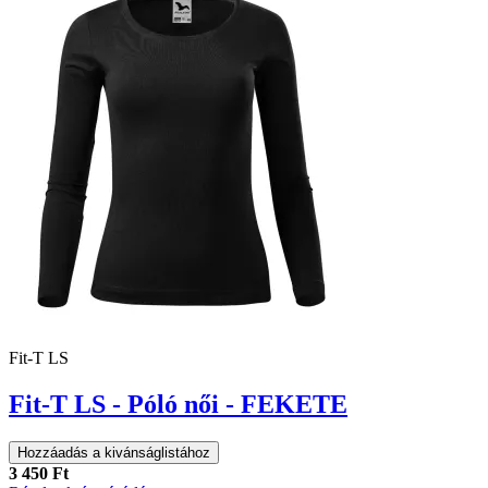
Fit-T LS
Fit-T LS - Póló női - FEKETE
Hozzáadás a kivánságlistához
3 450 Ft