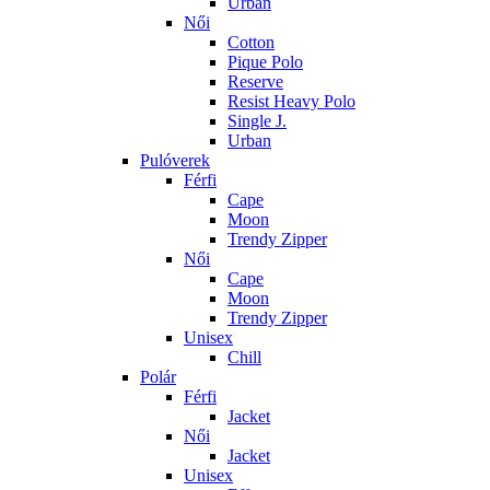
Urban
Női
Cotton
Pique Polo
Reserve
Resist Heavy Polo
Single J.
Urban
Pulóverek
Férfi
Cape
Moon
Trendy Zipper
Női
Cape
Moon
Trendy Zipper
Unisex
Chill
Polár
Férfi
Jacket
Női
Jacket
Unisex