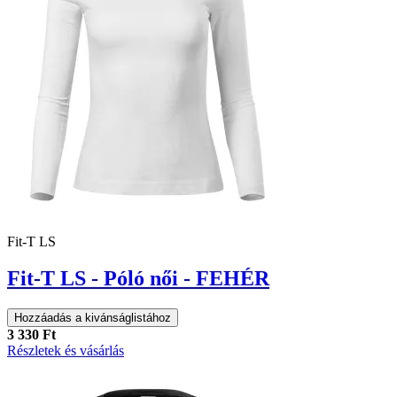
Fit-T LS
Fit-T LS - Póló női - FEHÉR
Hozzáadás a kivánságlistához
3 330 Ft
Részletek és vásárlás