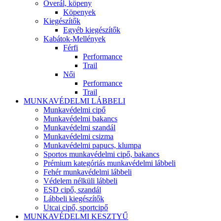
Overál, köpeny
Köpenyek
Kiegészítők
Egyéb kiegészítők
Kabátok-Mellények
Férfi
Performance
Trail
Női
Performance
Trail
MUNKAVÉDELMI LÁBBELI
Munkavédelmi cipő
Munkavédelmi bakancs
Munkavédelmi szandál
Munkavédelmi csizma
Munkavédelmi papucs, klumpa
Sportos munkavédelmi cipő, bakancs
Prémium kategóriás munkavédelmi lábbeli
Fehér munkavédelmi lábbeli
Védelem nélküli lábbeli
ESD cipő, szandál
Lábbeli kiegészítők
Utcai cipő, sportcipő
MUNKAVÉDELMI KESZTYŰ