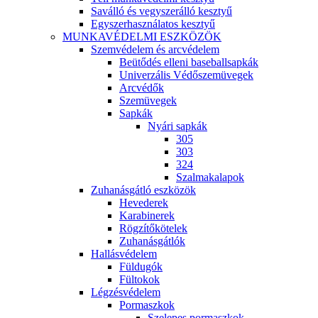
Saválló és vegyszerálló kesztyű
Egyszerhasználatos kesztyű
MUNKAVÉDELMI ESZKÖZÖK
Szemvédelem és arcvédelem
Beütődés elleni baseballsapkák
Univerzális Védőszemüvegek
Arcvédők
Szemüvegek
Sapkák
Nyári sapkák
305
303
324
Szalmakalapok
Zuhanásgátló eszközök
Hevederek
Karabinerek
Rögzítőkötelek
Zuhanásgátlók
Hallásvédelem
Füldugók
Fültokok
Légzésvédelem
Pormaszkok
Szelepes pormaszkok