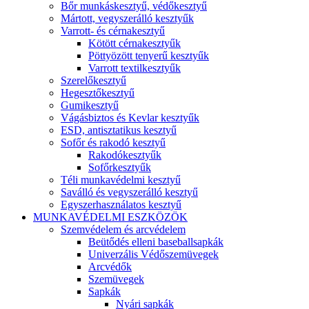
Bőr munkáskesztyű, védőkesztyű
Mártott, vegyszerálló kesztyűk
Varrott- és cérnakesztyű
Kötött cérnakesztyűk
Pöttyözött tenyerű kesztyűk
Varrott textilkesztyűk
Szerelőkesztyű
Hegesztőkesztyű
Gumikesztyű
Vágásbiztos és Kevlar kesztyűk
ESD, antisztatikus kesztyű
Sofőr és rakodó kesztyű
Rakodókesztyűk
Sofőrkesztyűk
Téli munkavédelmi kesztyű
Saválló és vegyszerálló kesztyű
Egyszerhasználatos kesztyű
MUNKAVÉDELMI ESZKÖZÖK
Szemvédelem és arcvédelem
Beütődés elleni baseballsapkák
Univerzális Védőszemüvegek
Arcvédők
Szemüvegek
Sapkák
Nyári sapkák