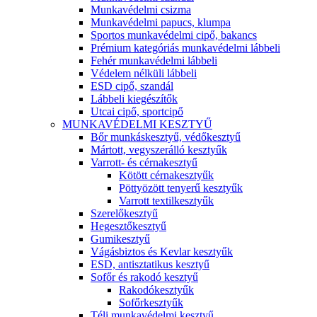
Munkavédelmi csizma
Munkavédelmi papucs, klumpa
Sportos munkavédelmi cipő, bakancs
Prémium kategóriás munkavédelmi lábbeli
Fehér munkavédelmi lábbeli
Védelem nélküli lábbeli
ESD cipő, szandál
Lábbeli kiegészítők
Utcai cipő, sportcipő
MUNKAVÉDELMI KESZTYŰ
Bőr munkáskesztyű, védőkesztyű
Mártott, vegyszerálló kesztyűk
Varrott- és cérnakesztyű
Kötött cérnakesztyűk
Pöttyözött tenyerű kesztyűk
Varrott textilkesztyűk
Szerelőkesztyű
Hegesztőkesztyű
Gumikesztyű
Vágásbiztos és Kevlar kesztyűk
ESD, antisztatikus kesztyű
Sofőr és rakodó kesztyű
Rakodókesztyűk
Sofőrkesztyűk
Téli munkavédelmi kesztyű