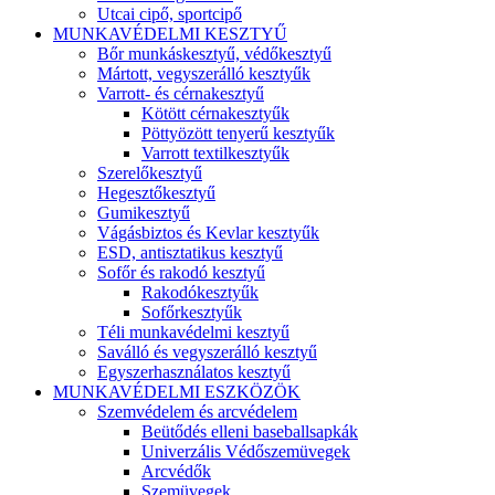
Utcai cipő, sportcipő
MUNKAVÉDELMI KESZTYŰ
Bőr munkáskesztyű, védőkesztyű
Mártott, vegyszerálló kesztyűk
Varrott- és cérnakesztyű
Kötött cérnakesztyűk
Pöttyözött tenyerű kesztyűk
Varrott textilkesztyűk
Szerelőkesztyű
Hegesztőkesztyű
Gumikesztyű
Vágásbiztos és Kevlar kesztyűk
ESD, antisztatikus kesztyű
Sofőr és rakodó kesztyű
Rakodókesztyűk
Sofőrkesztyűk
Téli munkavédelmi kesztyű
Saválló és vegyszerálló kesztyű
Egyszerhasználatos kesztyű
MUNKAVÉDELMI ESZKÖZÖK
Szemvédelem és arcvédelem
Beütődés elleni baseballsapkák
Univerzális Védőszemüvegek
Arcvédők
Szemüvegek