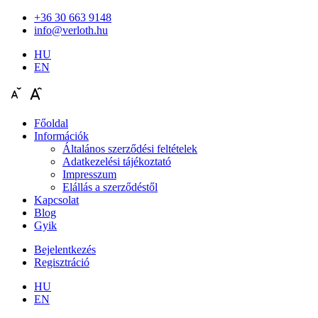
+36 30 663 9148
info@verloth.hu
HU
EN
Főoldal
Információk
Általános szerződési feltételek
Adatkezelési tájékoztató
Impresszum
Elállás a szerződéstől
Kapcsolat
Blog
Gyik
Bejelentkezés
Regisztráció
HU
EN