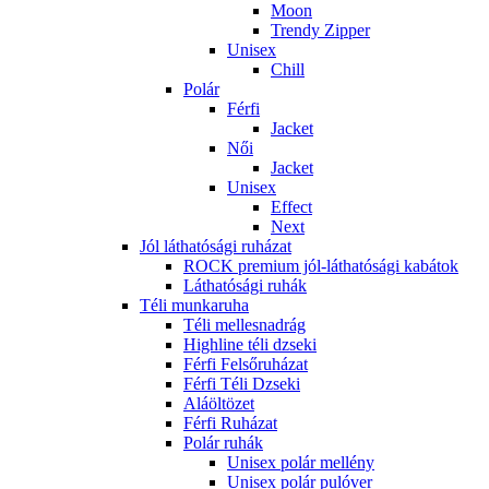
Moon
Trendy Zipper
Unisex
Chill
Polár
Férfi
Jacket
Női
Jacket
Unisex
Effect
Next
Jól láthatósági ruházat
ROCK premium jól-láthatósági kabátok
Láthatósági ruhák
Téli munkaruha
Téli mellesnadrág
Highline téli dzseki
Férfi Felsőruházat
Férfi Téli Dzseki
Aláöltözet
Férfi Ruházat
Polár ruhák
Unisex polár mellény
Unisex polár pulóver