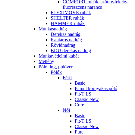
COMFORT ruhák, szürke-fekete-
fluoreszcens narancs
FLEXIMOVE ruhák
SHELTER ruhák
HAMMER ruhák
Munkásnadrág
Derekas nadrág
Kantáros nadrág
Rövidnadrág
BDU derekas nadrág
Munkavédelmi kabát
Mellény
Póló, ing, pulóver
Pólók
Férfi
Basic
Pamut környakas póló
Fit-T LS
Classic New
Core
Női
Basic
Fit-T LS
Classic New
Pure