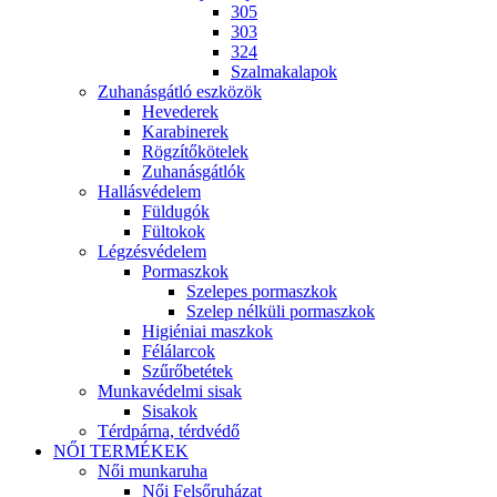
305
303
324
Szalmakalapok
Zuhanásgátló eszközök
Hevederek
Karabinerek
Rögzítőkötelek
Zuhanásgátlók
Hallásvédelem
Füldugók
Fültokok
Légzésvédelem
Pormaszkok
Szelepes pormaszkok
Szelep nélküli pormaszkok
Higiéniai maszkok
Félálarcok
Szűrőbetétek
Munkavédelmi sisak
Sisakok
Térdpárna, térdvédő
NŐI TERMÉKEK
Női munkaruha
Női Felsőruházat