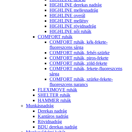
HIGHLINE derekas nadrág
HIGHLINE mellesnadrág
HIGHLINE overál
HIGHLINE mellény
HIGHLINE rövidnadrág
HIGHLINE női ruhák
COMFORT ruhák
COMFORT ruhák, kék-fekete-
fluoreszcens sárga
COMFORT ruhák, fehér-szürke
COMFORT ruhák, piros-fekete
COMFORT ruhák, zöld-fekete
COMFORT ruhák, fekete-fluoreszcens
sárga
COMFORT ruhák, szürke-fekete-
fluoreszcens narancs
FLEXIMOVE ruhák
SHELTER ruhák
HAMMER ruhák
Munkásnadrág
Derekas nadrág
Kantáros nadrág
Rövidnadrág
BDU derekas nadrág