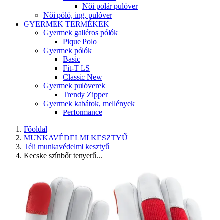
Női polár pulóver
Női póló, ing, pulóver
GYERMEK TERMÉKEK
Gyermek galléros pólók
Pique Polo
Gyermek pólók
Basic
Fit-T LS
Classic New
Gyermek pulóverek
Trendy Zipper
Gyermek kabátok, mellények
Performance
Főoldal
MUNKAVÉDELMI KESZTYŰ
Téli munkavédelmi kesztyű
Kecske színbőr tenyerű...