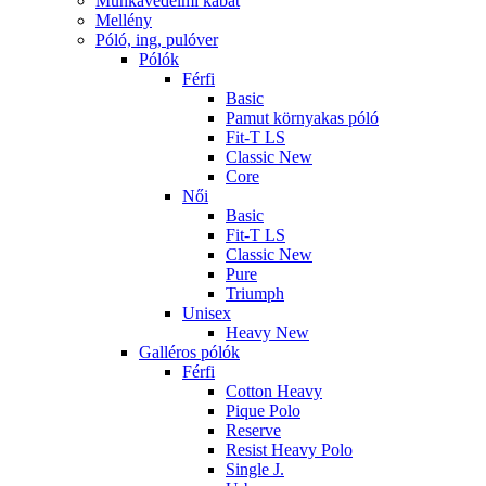
Munkavédelmi kabát
Mellény
Póló, ing, pulóver
Pólók
Férfi
Basic
Pamut környakas póló
Fit-T LS
Classic New
Core
Női
Basic
Fit-T LS
Classic New
Pure
Triumph
Unisex
Heavy New
Galléros pólók
Férfi
Cotton Heavy
Pique Polo
Reserve
Resist Heavy Polo
Single J.