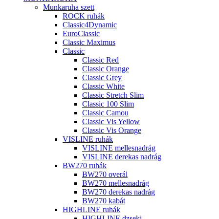
Munkaruha szett
ROCK ruhák
Classic4Dynamic
EuroClassic
Classic Maximus
Classic
Classic Red
Classic Orange
Classic Grey
Classic White
Classic Stretch Slim
Classic 100 Slim
Classic Camou
Classic Vis Yellow
Classic Vis Orange
VISLINE ruhák
VISLINE mellesnadrág
VISLINE derekas nadrág
BW270 ruhák
BW270 overál
BW270 mellesnadrág
BW270 derekas nadrág
BW270 kabát
HIGHLINE ruhák
HIGHLINE dzseki