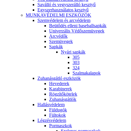
Saválló és vegyszerálló kesztyű
Egyszerhasználatos kesztyű
MUNKAVÉDELMI ESZKÖZÖK
Szemvédelem és arcvédelem
Beütődés elleni baseballsapkák
Univerzális Védőszemüvegek
Arcvédők
Szemüvegek
Sapkák
Nyári sapkák
305
303
324
Szalmakalapok
Zuhanásgátló eszközök
Hevederek
Karabinerek
Rögzítőkötelek
Zuhanásgátlók
Hallásvédelem
Füldugók
Fültokok
Légzésvédelem
Pormaszkok
Szelepes pormaszkok