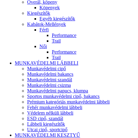
Overál, köpeny
Köpenyek
Kiegészítők
Egyéb kiegészítők
Kabátok-Mellények
Férfi
Performance
Trail
Női
Performance
Trail
MUNKAVÉDELMI LÁBBELI
Munkavédelmi cipő
Munkavédelmi bakancs
Munkavédelmi szandál
Munkavédelmi csizma
Munkavédelmi papucs, klumpa
Sportos munkavédelmi cipő, bakancs
Prémium kategóriás munkavédelmi lábbeli
Fehér munkavédelmi lábbeli
Védelem nélküli lábbeli
ESD cipő, szandál
Lábbeli kiegészítők
Utcai cipő, sportcipő
MUNKAVÉDELMI KESZTYŰ