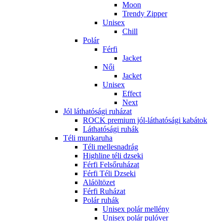
Moon
Trendy Zipper
Unisex
Chill
Polár
Férfi
Jacket
Női
Jacket
Unisex
Effect
Next
Jól láthatósági ruházat
ROCK premium jól-láthatósági kabátok
Láthatósági ruhák
Téli munkaruha
Téli mellesnadrág
Highline téli dzseki
Férfi Felsőruházat
Férfi Téli Dzseki
Aláöltözet
Férfi Ruházat
Polár ruhák
Unisex polár mellény
Unisex polár pulóver