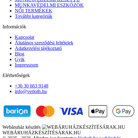
MUNKAVÉDELMI ESZKÖZÖK
NŐI TERMÉKEK
További kategóriák
Információk
Kapcsolat
Általános szerződési feltételek
Adatkezelési tájékoztató
Blog
Gyik
Impresszum
Elérhetőségek
+36 30 663 9148
info@verloth.hu
Webáruház készítés
WEBÁRUHÁZKÉSZÍTÉSÁRAK.HU