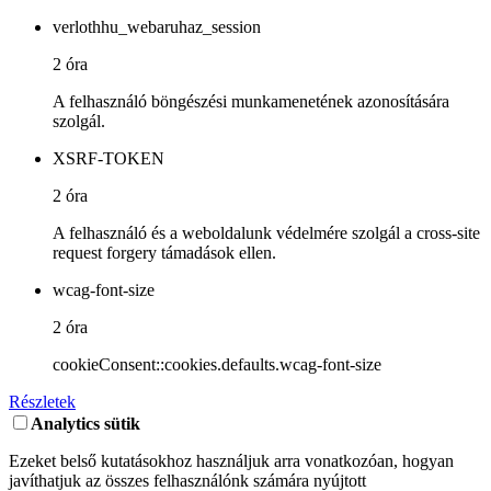
verlothhu_webaruhaz_session
2 óra
A felhasználó böngészési munkamenetének azonosítására
szolgál.
XSRF-TOKEN
2 óra
A felhasználó és a weboldalunk védelmére szolgál a cross-site
request forgery támadások ellen.
wcag-font-size
2 óra
cookieConsent::cookies.defaults.wcag-font-size
Részletek
Analytics sütik
Ezeket belső kutatásokhoz használjuk arra vonatkozóan, hogyan
javíthatjuk az összes felhasználónk számára nyújtott