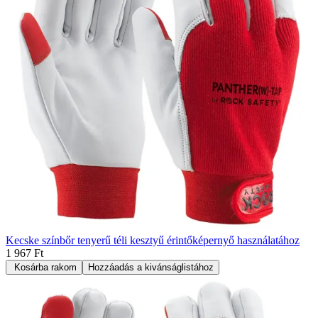
Kecske színbőr tenyerű téli kesztyű érintőképernyő használatához
1 967 Ft
Kosárba rakom
Hozzáadás a kivánságlistához