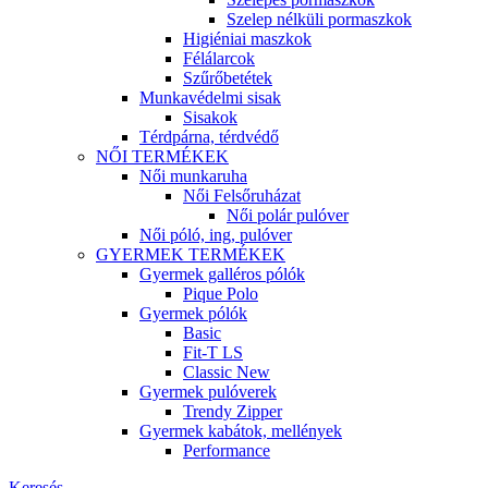
Szelep nélküli pormaszkok
Higiéniai maszkok
Félálarcok
Szűrőbetétek
Munkavédelmi sisak
Sisakok
Térdpárna, térdvédő
NŐI TERMÉKEK
Női munkaruha
Női Felsőruházat
Női polár pulóver
Női póló, ing, pulóver
GYERMEK TERMÉKEK
Gyermek galléros pólók
Pique Polo
Gyermek pólók
Basic
Fit-T LS
Classic New
Gyermek pulóverek
Trendy Zipper
Gyermek kabátok, mellények
Performance
Keresés