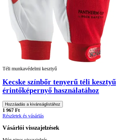
Téli munkavédelmi kesztyű
Kecske színbőr tenyerű téli kesztyű
érintőképernyő használatához
Hozzáadás a kivánságlistához
1 967 Ft
Részletek és vásárlás
Vásárlói visszajelzések
Még nincs visszajelzés...