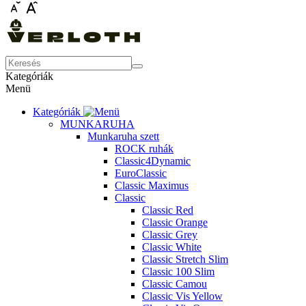
Kategóriák
Menü
Kategóriák
MUNKARUHA
Munkaruha szett
ROCK ruhák
Classic4Dynamic
EuroClassic
Classic Maximus
Classic
Classic Red
Classic Orange
Classic Grey
Classic White
Classic Stretch Slim
Classic 100 Slim
Classic Camou
Classic Vis Yellow