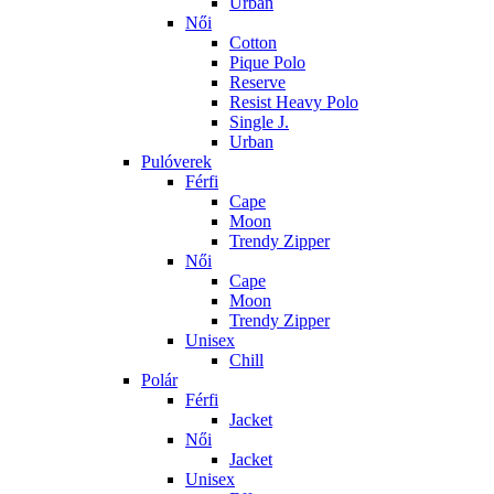
Urban
Női
Cotton
Pique Polo
Reserve
Resist Heavy Polo
Single J.
Urban
Pulóverek
Férfi
Cape
Moon
Trendy Zipper
Női
Cape
Moon
Trendy Zipper
Unisex
Chill
Polár
Férfi
Jacket
Női
Jacket
Unisex