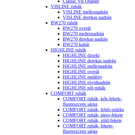
Classic Vis Orange
VISLINE ruhák
VISLINE mellesnadrág
VISLINE derekas nadrág
BW270 ruhák
BW270 overál
BW270 mellesnadrág
BW270 derekas nadrág
BW270 kabát
HIGHLINE ruhák
HIGHLINE dzseki
HIGHLINE derekas nadrág
HIGHLINE mellesnadrág
HIGHLINE overál
HIGHLINE mellény
HIGHLINE rövidnadrág
HIGHLINE női ruhák
COMFORT ruhák
COMFORT ruhák, kék-fekete-
fluoreszcens sárga
COMFORT ruhák, fehér-szürke
COMFORT ruhák, piros-fekete
COMFORT ruhák, zöld-fekete
COMFORT ruhák, fekete-
fluoreszcens sárga