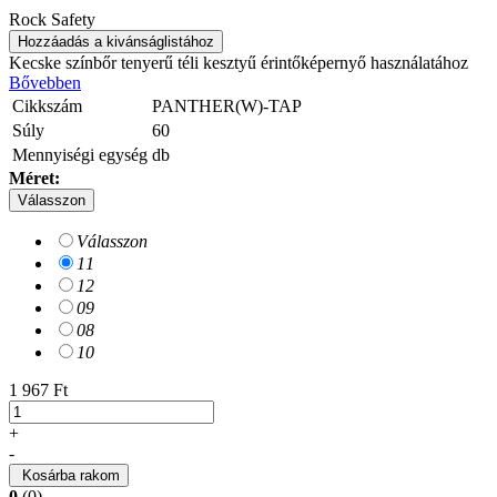
Rock Safety
Hozzáadás a kivánságlistához
Kecske színbőr tenyerű téli kesztyű érintőképernyő használatához
Bővebben
Cikkszám
PANTHER(W)-TAP
Súly
60
Mennyiségi egység
db
Méret:
Válasszon
Válasszon
11
12
09
08
10
1 967 Ft
+
-
Kosárba rakom
0
(0)