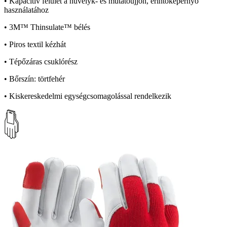
• Kapacitív felület a hüvelyk- és mutatóujjon, érintőképernyő
használatához
• 3M™ Thinsulate™ bélés
• Piros textil kézhát
• Tépőzáras csuklórész
• Bőrszín: törtfehér
• Kiskereskedelmi egységcsomagolással rendelkezik