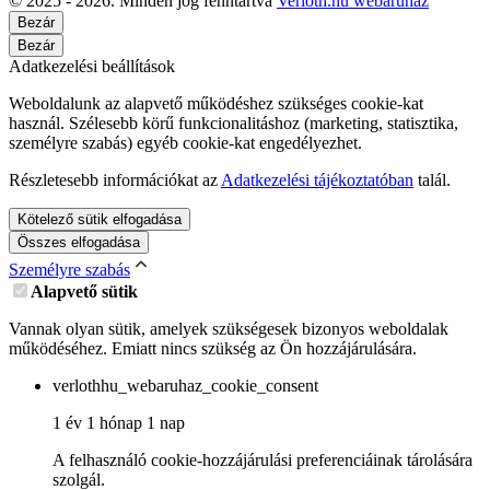
© 2025 - 2026. Minden jog fenntartva
Verloth.hu webáruház
Bezár
Bezár
Adatkezelési beállítások
Weboldalunk az alapvető működéshez szükséges cookie-kat
használ. Szélesebb körű funkcionalitáshoz (marketing, statisztika,
személyre szabás) egyéb cookie-kat engedélyezhet.
Részletesebb információkat az
Adatkezelési tájékoztatóban
talál.
Kötelező sütik elfogadása
Összes elfogadása
Személyre szabás
Alapvető sütik
Vannak olyan sütik, amelyek szükségesek bizonyos weboldalak
működéséhez. Emiatt nincs szükség az Ön hozzájárulására.
verlothhu_webaruhaz_cookie_consent
1 év 1 hónap 1 nap
A felhasználó cookie-hozzájárulási preferenciáinak tárolására
szolgál.