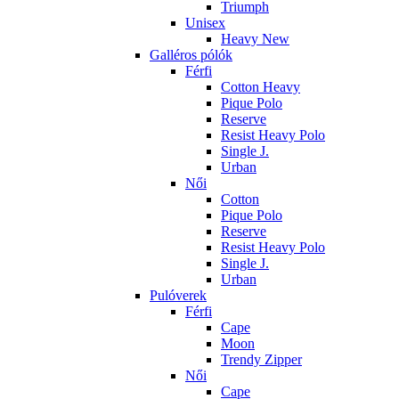
Triumph
Unisex
Heavy New
Galléros pólók
Férfi
Cotton Heavy
Pique Polo
Reserve
Resist Heavy Polo
Single J.
Urban
Női
Cotton
Pique Polo
Reserve
Resist Heavy Polo
Single J.
Urban
Pulóverek
Férfi
Cape
Moon
Trendy Zipper
Női
Cape