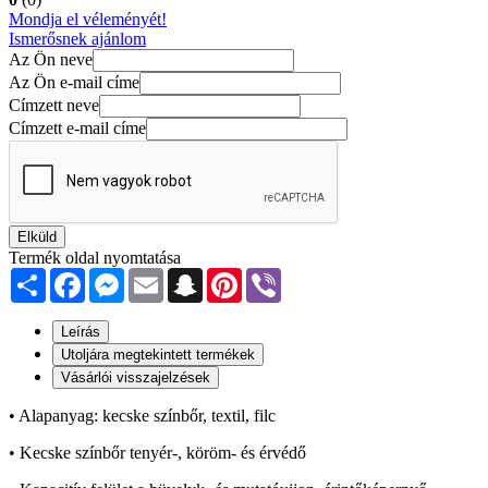
Mondja el véleményét!
Ismerősnek ajánlom
Az Ön neve
Az Ön e-mail címe
Címzett neve
Címzett e-mail címe
Elküld
Termék oldal nyomtatása
Share
Facebook
Messenger
Email
Snapchat
Pinterest
Viber
Leírás
Utoljára megtekintett termékek
Vásárlói visszajelzések
• Alapanyag: kecske színbőr, textil, filc
• Kecske színbőr tenyér-, köröm- és érvédő