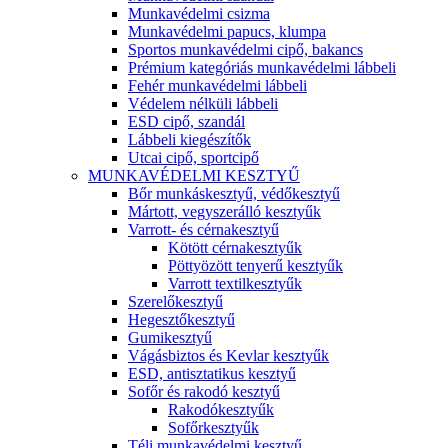
Munkavédelmi csizma
Munkavédelmi papucs, klumpa
Sportos munkavédelmi cipő, bakancs
Prémium kategóriás munkavédelmi lábbeli
Fehér munkavédelmi lábbeli
Védelem nélküli lábbeli
ESD cipő, szandál
Lábbeli kiegészítők
Utcai cipő, sportcipő
MUNKAVÉDELMI KESZTYŰ
Bőr munkáskesztyű, védőkesztyű
Mártott, vegyszerálló kesztyűk
Varrott- és cérnakesztyű
Kötött cérnakesztyűk
Pöttyözött tenyerű kesztyűk
Varrott textilkesztyűk
Szerelőkesztyű
Hegesztőkesztyű
Gumikesztyű
Vágásbiztos és Kevlar kesztyűk
ESD, antisztatikus kesztyű
Sofőr és rakodó kesztyű
Rakodókesztyűk
Sofőrkesztyűk
Téli munkavédelmi kesztyű