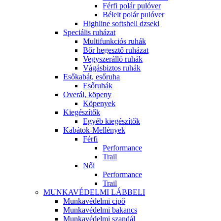
Férfi polár pulóver
Bélelt polár pulóver
Highline softshell dzseki
Speciális ruházat
Multifunkciós ruhák
Bőr hegesztő ruházat
Vegyszerálló ruhák
Vágásbiztos ruhák
Esőkabát, esőruha
Esőruhák
Overál, köpeny
Köpenyek
Kiegészítők
Egyéb kiegészítők
Kabátok-Mellények
Férfi
Performance
Trail
Női
Performance
Trail
MUNKAVÉDELMI LÁBBELI
Munkavédelmi cipő
Munkavédelmi bakancs
Munkavédelmi szandál