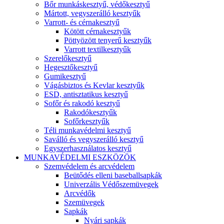
Bőr munkáskesztyű, védőkesztyű
Mártott, vegyszerálló kesztyűk
Varrott- és cérnakesztyű
Kötött cérnakesztyűk
Pöttyözött tenyerű kesztyűk
Varrott textilkesztyűk
Szerelőkesztyű
Hegesztőkesztyű
Gumikesztyű
Vágásbiztos és Kevlar kesztyűk
ESD, antisztatikus kesztyű
Sofőr és rakodó kesztyű
Rakodókesztyűk
Sofőrkesztyűk
Téli munkavédelmi kesztyű
Saválló és vegyszerálló kesztyű
Egyszerhasználatos kesztyű
MUNKAVÉDELMI ESZKÖZÖK
Szemvédelem és arcvédelem
Beütődés elleni baseballsapkák
Univerzális Védőszemüvegek
Arcvédők
Szemüvegek
Sapkák
Nyári sapkák