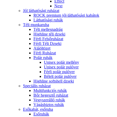
Effect
Next
Jól láthatósági ruházat
ROCK premium jól-láthatósági kabátok
Láthatósági ruhák
Téli munkaruha
Téli mellesnadrág
Highline téli dzseki
Férfi Felsőruházat
Férfi Téli Dzseki
Aláöltözet
Férfi Ruházat
Polár ruhák
Unisex polár mellény
Unisex polár pulóver
Férfi polár pulóver
Bélelt polár pulóver
Highline softshell dzseki
Speciális ruházat
Multifunkciós ruhák
Bőr hegesztő ruházat
Vegyszerálló ruhák
Vágásbiztos ruhák
Esőkabát, esőruha
Esőruhák