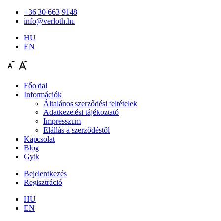
+36 30 663 9148
info@verloth.hu
HU
EN
Főoldal
Információk
Általános szerződési feltételek
Adatkezelési tájékoztató
Impresszum
Elállás a szerződéstől
Kapcsolat
Blog
Gyik
Bejelentkezés
Regisztráció
HU
EN