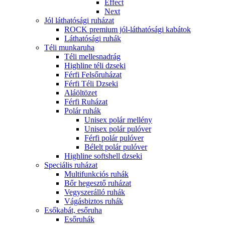
Effect
Next
Jól láthatósági ruházat
ROCK premium jól-láthatósági kabátok
Láthatósági ruhák
Téli munkaruha
Téli mellesnadrág
Highline téli dzseki
Férfi Felsőruházat
Férfi Téli Dzseki
Aláöltözet
Férfi Ruházat
Polár ruhák
Unisex polár mellény
Unisex polár pulóver
Férfi polár pulóver
Bélelt polár pulóver
Highline softshell dzseki
Speciális ruházat
Multifunkciós ruhák
Bőr hegesztő ruházat
Vegyszerálló ruhák
Vágásbiztos ruhák
Esőkabát, esőruha
Esőruhák