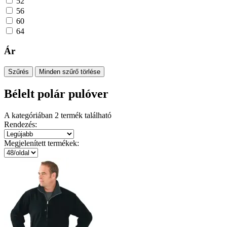
52
56
60
64
Ár
Szűrés
Minden szűrő törlése
Bélelt polár pulóver
A kategóriában
2
termék található
Rendezés:
Megjelenített termékek: