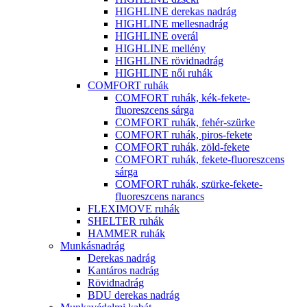
HIGHLINE derekas nadrág
HIGHLINE mellesnadrág
HIGHLINE overál
HIGHLINE mellény
HIGHLINE rövidnadrág
HIGHLINE női ruhák
COMFORT ruhák
COMFORT ruhák, kék-fekete-
fluoreszcens sárga
COMFORT ruhák, fehér-szürke
COMFORT ruhák, piros-fekete
COMFORT ruhák, zöld-fekete
COMFORT ruhák, fekete-fluoreszcens
sárga
COMFORT ruhák, szürke-fekete-
fluoreszcens narancs
FLEXIMOVE ruhák
SHELTER ruhák
HAMMER ruhák
Munkásnadrág
Derekas nadrág
Kantáros nadrág
Rövidnadrág
BDU derekas nadrág