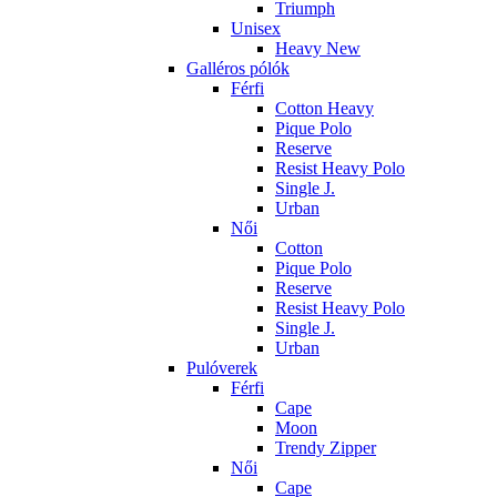
Triumph
Unisex
Heavy New
Galléros pólók
Férfi
Cotton Heavy
Pique Polo
Reserve
Resist Heavy Polo
Single J.
Urban
Női
Cotton
Pique Polo
Reserve
Resist Heavy Polo
Single J.
Urban
Pulóverek
Férfi
Cape
Moon
Trendy Zipper
Női
Cape