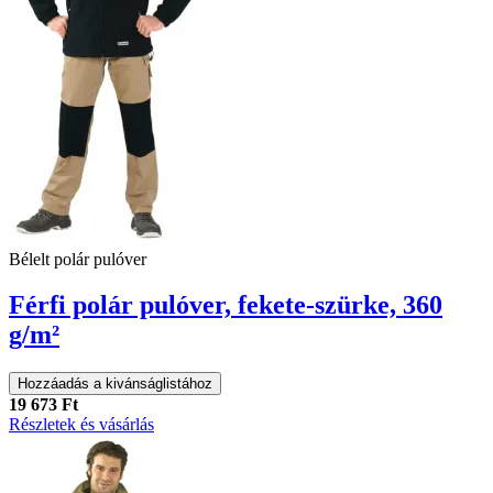
Bélelt polár pulóver
Férfi polár pulóver, fekete-szürke, 360
g/m²
Hozzáadás a kivánságlistához
19 673 Ft
Részletek és vásárlás