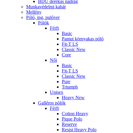
BDU derekas nadrág
Munkavédelmi kabát
Mellény
Póló, ing, pulóver
Pólók
Férfi
Basic
Pamut környakas póló
Fit-T LS
Classic New
Core
Női
Basic
Fit-T LS
Classic New
Pure
Triumph
Unisex
Heavy New
Galléros pólók
Férfi
Cotton Heavy
Pique Polo
Reserve
Resist Heavy Polo