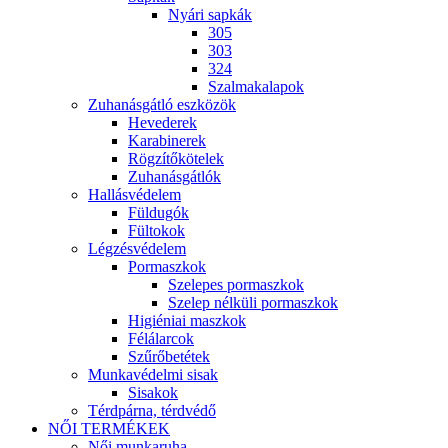
Nyári sapkák
305
303
324
Szalmakalapok
Zuhanásgátló eszközök
Hevederek
Karabinerek
Rögzítőkötelek
Zuhanásgátlók
Hallásvédelem
Füldugók
Fültokok
Légzésvédelem
Pormaszkok
Szelepes pormaszkok
Szelep nélküli pormaszkok
Higiéniai maszkok
Félálarcok
Szűrőbetétek
Munkavédelmi sisak
Sisakok
Térdpárna, térdvédő
NŐI TERMÉKEK
Női munkaruha