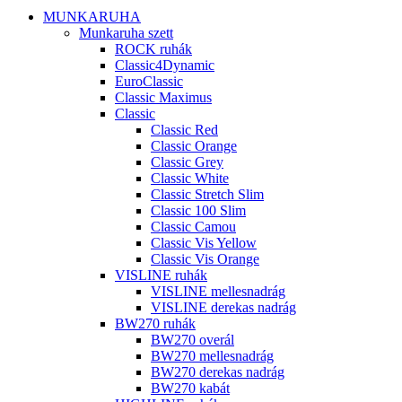
MUNKARUHA
Munkaruha szett
ROCK ruhák
Classic4Dynamic
EuroClassic
Classic Maximus
Classic
Classic Red
Classic Orange
Classic Grey
Classic White
Classic Stretch Slim
Classic 100 Slim
Classic Camou
Classic Vis Yellow
Classic Vis Orange
VISLINE ruhák
VISLINE mellesnadrág
VISLINE derekas nadrág
BW270 ruhák
BW270 overál
BW270 mellesnadrág
BW270 derekas nadrág
BW270 kabát