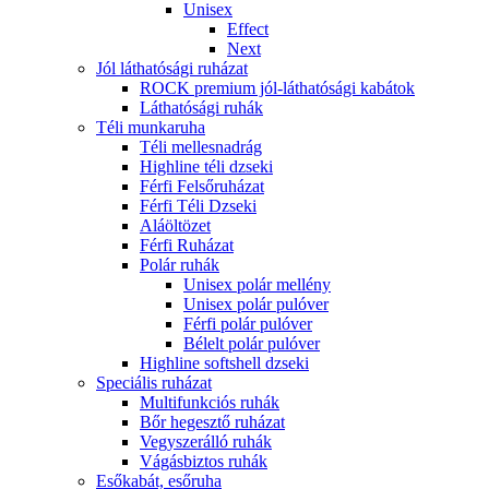
Unisex
Effect
Next
Jól láthatósági ruházat
ROCK premium jól-láthatósági kabátok
Láthatósági ruhák
Téli munkaruha
Téli mellesnadrág
Highline téli dzseki
Férfi Felsőruházat
Férfi Téli Dzseki
Aláöltözet
Férfi Ruházat
Polár ruhák
Unisex polár mellény
Unisex polár pulóver
Férfi polár pulóver
Bélelt polár pulóver
Highline softshell dzseki
Speciális ruházat
Multifunkciós ruhák
Bőr hegesztő ruházat
Vegyszerálló ruhák
Vágásbiztos ruhák
Esőkabát, esőruha