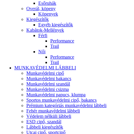
Esőruhák
Overál, köpeny
Köpenyek
Kiegészítők
Egyéb kiegészítők
Kabátok-Mellények
Férfi
Performance
Trail
Női
Performance
Trail
MUNKAVÉDELMI LÁBBELI
Munkavédelmi cipő
Munkavédelmi bakancs
Munkavédelmi szandál
Munkavédelmi csizma
Munkavédelmi papucs, klumpa
Sportos munkavédelmi cipő, bakancs
Prémium kategóriás munkavédelmi lábbeli
Fehér munkavédelmi lábbeli
Védelem nélküli lábbeli
ESD cipő, szandál
Lábbeli kiegészítők
Utcai cipő, sportcipő