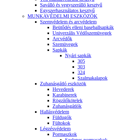
Saválló és vegyszerálló kesztyű
Egyszerhasználatos kesztyű
MUNKAVÉDELMI ESZKÖZÖK
Szemvédelem és arcvédelem
Beütődés elleni baseballsapkák
Univerzális Védőszemüvegek
Arcvédők
Szemüvegek
Sapkák
Nyári sapkák
305
303
324
Szalmakalapok
Zuhanásgátló eszközök
Hevederek
Karabinerek
Rögzítőkötelek
Zuhanásgátlók
Hallásvédelem
Füldugók
Fültokok
Légzésvédelem
Pormaszkok
Szelepes pormaszkok