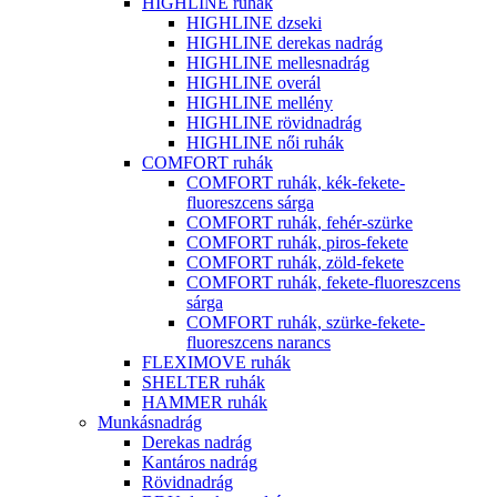
HIGHLINE ruhák
HIGHLINE dzseki
HIGHLINE derekas nadrág
HIGHLINE mellesnadrág
HIGHLINE overál
HIGHLINE mellény
HIGHLINE rövidnadrág
HIGHLINE női ruhák
COMFORT ruhák
COMFORT ruhák, kék-fekete-
fluoreszcens sárga
COMFORT ruhák, fehér-szürke
COMFORT ruhák, piros-fekete
COMFORT ruhák, zöld-fekete
COMFORT ruhák, fekete-fluoreszcens
sárga
COMFORT ruhák, szürke-fekete-
fluoreszcens narancs
FLEXIMOVE ruhák
SHELTER ruhák
HAMMER ruhák
Munkásnadrág
Derekas nadrág
Kantáros nadrág
Rövidnadrág