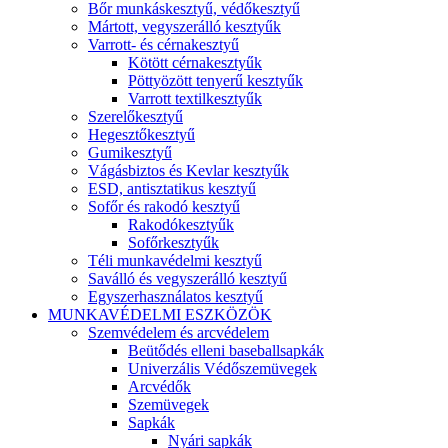
Bőr munkáskesztyű, védőkesztyű
Mártott, vegyszerálló kesztyűk
Varrott- és cérnakesztyű
Kötött cérnakesztyűk
Pöttyözött tenyerű kesztyűk
Varrott textilkesztyűk
Szerelőkesztyű
Hegesztőkesztyű
Gumikesztyű
Vágásbiztos és Kevlar kesztyűk
ESD, antisztatikus kesztyű
Sofőr és rakodó kesztyű
Rakodókesztyűk
Sofőrkesztyűk
Téli munkavédelmi kesztyű
Saválló és vegyszerálló kesztyű
Egyszerhasználatos kesztyű
MUNKAVÉDELMI ESZKÖZÖK
Szemvédelem és arcvédelem
Beütődés elleni baseballsapkák
Univerzális Védőszemüvegek
Arcvédők
Szemüvegek
Sapkák
Nyári sapkák