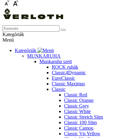
Kategóriák
Menü
Kategóriák
MUNKARUHA
Munkaruha szett
ROCK ruhák
Classic4Dynamic
EuroClassic
Classic Maximus
Classic
Classic Red
Classic Orange
Classic Grey
Classic White
Classic Stretch Slim
Classic 100 Slim
Classic Camou
Classic Vis Yellow