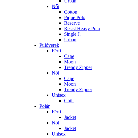
Urban
Női
Cotton
Pique Polo
Reserve
Resist Heavy Polo
Single J.
Urban
Pulóverek
Férfi
Cape
Moon
Trendy Zipper
Női
Cape
Moon
Trendy Zipper
Unisex
Chill
Polár
Férfi
Jacket
Női
Jacket
Unisex