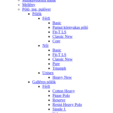
Munkavédelmi kabát
Mellény
Póló, ing, pulóver
Pólók
Férfi
Basic
Pamut környakas póló
Fit-T LS
Classic New
Core
Női
Basic
Fit-T LS
Classic New
Pure
Triumph
Unisex
Heavy New
Galléros pólók
Férfi
Cotton Heavy
Pique Polo
Reserve
Resist Heavy Polo
Single J.