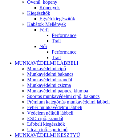
Overál, köpeny
Köpenyek
Kiegészítők
Egyéb kiegészítők
Kabátok-Mellények
Férfi
Performance
Trail
Női
Performance
Trail
MUNKAVÉDELMI LÁBBELI
Munkavédelmi cipő
Munkavédelmi bakancs
Munkavédelmi szandál
Munkavédelmi csizma
Munkavédelmi papucs, klumpa
Sportos munkavédelmi cipő, bakancs
Prémium kategóriás munkavédelmi lábbeli
Fehér munkavédelmi lábbeli
Védelem nélküli lábbeli
ESD cipő, szandál
Lábbeli kiegészítők
Utcai cipő, sportcipő
MUNKAVÉDELMI KESZTYŰ