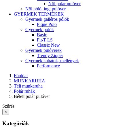
Női polár pulóver
Női póló, ing, pulóver
GYERMEK TERMÉKEK
Gyermek galléros pólók
Pique Polo
Gyermek pólók
Basic
Fit-T LS
Classic New
Gyermek pulóverek
Trendy Zipper
Gyermek kabátok, mellények
Performance
Főoldal
MUNKARUHA
Téli munkaruha
Polár ruhák
Bélelt polár pulóver
Szűrés
×
Kategóriák