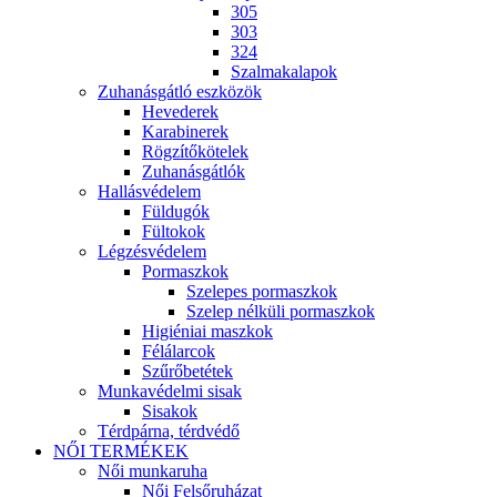
305
303
324
Szalmakalapok
Zuhanásgátló eszközök
Hevederek
Karabinerek
Rögzítőkötelek
Zuhanásgátlók
Hallásvédelem
Füldugók
Fültokok
Légzésvédelem
Pormaszkok
Szelepes pormaszkok
Szelep nélküli pormaszkok
Higiéniai maszkok
Félálarcok
Szűrőbetétek
Munkavédelmi sisak
Sisakok
Térdpárna, térdvédő
NŐI TERMÉKEK
Női munkaruha
Női Felsőruházat