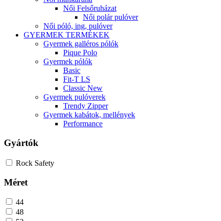
Női Felsőruházat
Női polár pulóver
Női póló, ing, pulóver
GYERMEK TERMÉKEK
Gyermek galléros pólók
Pique Polo
Gyermek pólók
Basic
Fit-T LS
Classic New
Gyermek pulóverek
Trendy Zipper
Gyermek kabátok, mellények
Performance
Gyártók
Rock Safety
Méret
44
48