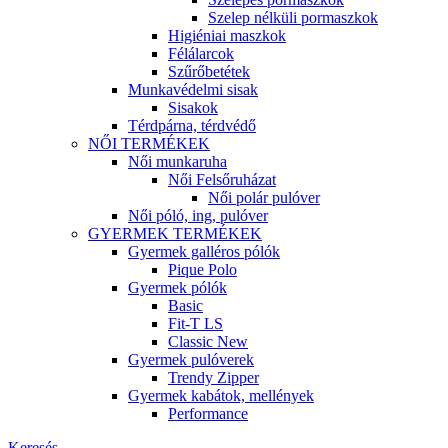
Szelep nélküli pormaszkok
Higiéniai maszkok
Félálarcok
Szűrőbetétek
Munkavédelmi sisak
Sisakok
Térdpárna, térdvédő
NŐI TERMÉKEK
Női munkaruha
Női Felsőruházat
Női polár pulóver
Női póló, ing, pulóver
GYERMEK TERMÉKEK
Gyermek galléros pólók
Pique Polo
Gyermek pólók
Basic
Fit-T LS
Classic New
Gyermek pulóverek
Trendy Zipper
Gyermek kabátok, mellények
Performance
Keresés