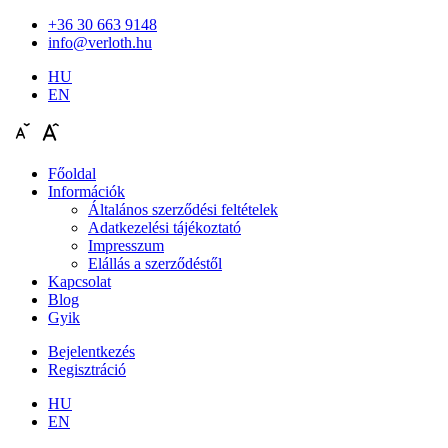
+36 30 663 9148
info@verloth.hu
HU
EN
Főoldal
Információk
Általános szerződési feltételek
Adatkezelési tájékoztató
Impresszum
Elállás a szerződéstől
Kapcsolat
Blog
Gyik
Bejelentkezés
Regisztráció
HU
EN