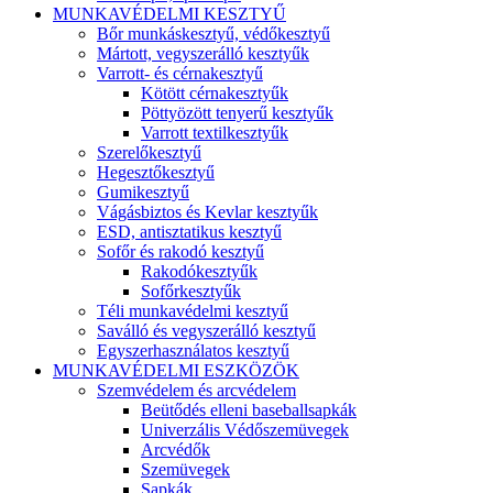
MUNKAVÉDELMI KESZTYŰ
Bőr munkáskesztyű, védőkesztyű
Mártott, vegyszerálló kesztyűk
Varrott- és cérnakesztyű
Kötött cérnakesztyűk
Pöttyözött tenyerű kesztyűk
Varrott textilkesztyűk
Szerelőkesztyű
Hegesztőkesztyű
Gumikesztyű
Vágásbiztos és Kevlar kesztyűk
ESD, antisztatikus kesztyű
Sofőr és rakodó kesztyű
Rakodókesztyűk
Sofőrkesztyűk
Téli munkavédelmi kesztyű
Saválló és vegyszerálló kesztyű
Egyszerhasználatos kesztyű
MUNKAVÉDELMI ESZKÖZÖK
Szemvédelem és arcvédelem
Beütődés elleni baseballsapkák
Univerzális Védőszemüvegek
Arcvédők
Szemüvegek
Sapkák