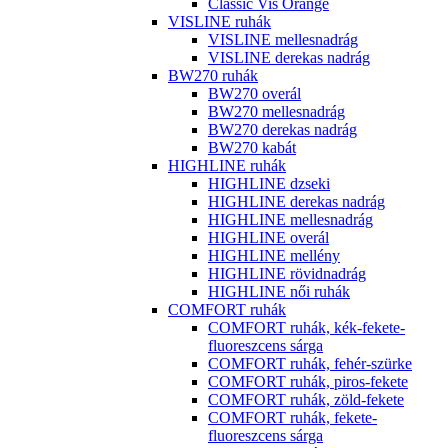
Classic Vis Orange
VISLINE ruhák
VISLINE mellesnadrág
VISLINE derekas nadrág
BW270 ruhák
BW270 overál
BW270 mellesnadrág
BW270 derekas nadrág
BW270 kabát
HIGHLINE ruhák
HIGHLINE dzseki
HIGHLINE derekas nadrág
HIGHLINE mellesnadrág
HIGHLINE overál
HIGHLINE mellény
HIGHLINE rövidnadrág
HIGHLINE női ruhák
COMFORT ruhák
COMFORT ruhák, kék-fekete-
fluoreszcens sárga
COMFORT ruhák, fehér-szürke
COMFORT ruhák, piros-fekete
COMFORT ruhák, zöld-fekete
COMFORT ruhák, fekete-
fluoreszcens sárga