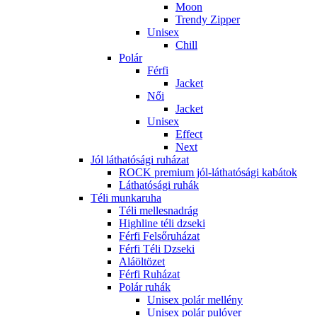
Moon
Trendy Zipper
Unisex
Chill
Polár
Férfi
Jacket
Női
Jacket
Unisex
Effect
Next
Jól láthatósági ruházat
ROCK premium jól-láthatósági kabátok
Láthatósági ruhák
Téli munkaruha
Téli mellesnadrág
Highline téli dzseki
Férfi Felsőruházat
Férfi Téli Dzseki
Aláöltözet
Férfi Ruházat
Polár ruhák
Unisex polár mellény
Unisex polár pulóver