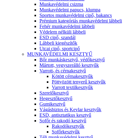
Munkavédelmi csizma
Munkavédelmi papucs, klumpa
Sportos munkavédelmi cipő, bakancs
Prémium kategóriás munkavédelmi lábbeli
Fehér munkavédelmi lábbeli
Védelem nélküli lábbeli
ESD cipő, szandál
Lábbeli kiegészítők
Utcai cipő, sportcipő
MUNKAVÉDELMI KESZTYŰ
Bőr munkáskesztyű, védőkesztyű
Mártott, vegyszerálló kesztyűk
Varrott- és cérnakesztyű
Kötött cérnakesztyűk
Pöttyözött tenyerű kesztyűk
Varrott textilkesztyűk
Szerelőkesztyű
Hegesztőkesztyű
Gumikesztyű
Vágásbiztos és Kevlar kesztyűk
ESD, antisztatikus kesztyű
Sofőr és rakodó kesztyű
Rakodókesztyűk
Sofőrkesztyűk
Téli munkavédelmi kesztyű