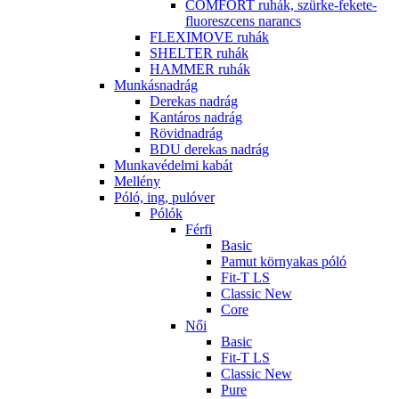
COMFORT ruhák, szürke-fekete-
fluoreszcens narancs
FLEXIMOVE ruhák
SHELTER ruhák
HAMMER ruhák
Munkásnadrág
Derekas nadrág
Kantáros nadrág
Rövidnadrág
BDU derekas nadrág
Munkavédelmi kabát
Mellény
Póló, ing, pulóver
Pólók
Férfi
Basic
Pamut környakas póló
Fit-T LS
Classic New
Core
Női
Basic
Fit-T LS
Classic New
Pure