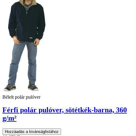
Bélelt polár pulóver
Férfi polár pulóver, sötétkék-barna, 360
g/m²
Hozzáadás a kivánságlistához