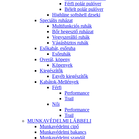
Férfi polár pulóver
Bélelt polár pulóver
Highline softshell dzseki
Speciális ruházat
Multifunkciós ruhák
Bőr hegesztő ruházat
Vegyszerálló ruhák
Vágásbiztos ruhák
Esőkabát, esőruha
Esőruhák
Overál, köpeny
Köpenyek
Kiegészítők
Egyéb kiegészítők
Kabátok-Mellények
Férfi
Performance
Trail
Női
Performance
Trail
MUNKAVÉDELMI LÁBBELI
Munkavédelmi cipő
Munkavédelmi bakancs
Munkavédelmi szandál