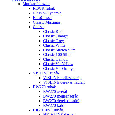
Munkaruha szett
ROCK ruhák
Classic4Dynamic
EuroClassic
Classic Maximus
Classic
Classic Red
Classic Orange
Classic Grey
Classic White
Classic Stretch Slim
Classic 100 Slim
Classic Camou
Classic Vis Yellow
Classic Vis Orange
VISLINE ruhák
VISLINE mellesnadrág
VISLINE derekas nadrág
BW270 ruhák
BW270 overál
BW270 mellesnadrág
BW270 derekas nadrág
BW270 kabát
HIGHLINE ruhák
HIGHLINE dzseki