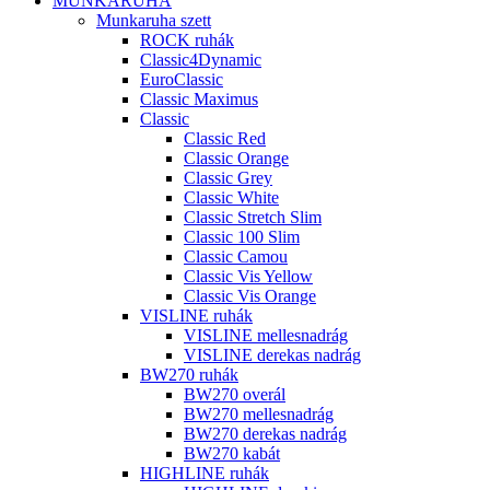
MUNKARUHA
Munkaruha szett
ROCK ruhák
Classic4Dynamic
EuroClassic
Classic Maximus
Classic
Classic Red
Classic Orange
Classic Grey
Classic White
Classic Stretch Slim
Classic 100 Slim
Classic Camou
Classic Vis Yellow
Classic Vis Orange
VISLINE ruhák
VISLINE mellesnadrág
VISLINE derekas nadrág
BW270 ruhák
BW270 overál
BW270 mellesnadrág
BW270 derekas nadrág
BW270 kabát
HIGHLINE ruhák