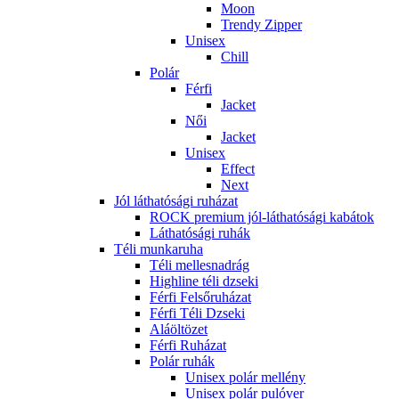
Moon
Trendy Zipper
Unisex
Chill
Polár
Férfi
Jacket
Női
Jacket
Unisex
Effect
Next
Jól láthatósági ruházat
ROCK premium jól-láthatósági kabátok
Láthatósági ruhák
Téli munkaruha
Téli mellesnadrág
Highline téli dzseki
Férfi Felsőruházat
Férfi Téli Dzseki
Aláöltözet
Férfi Ruházat
Polár ruhák
Unisex polár mellény
Unisex polár pulóver