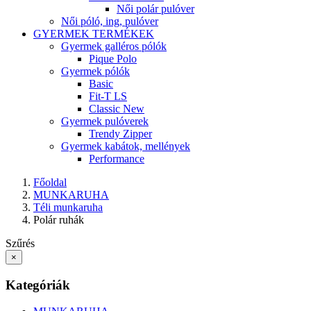
Női polár pulóver
Női póló, ing, pulóver
GYERMEK TERMÉKEK
Gyermek galléros pólók
Pique Polo
Gyermek pólók
Basic
Fit-T LS
Classic New
Gyermek pulóverek
Trendy Zipper
Gyermek kabátok, mellények
Performance
Főoldal
MUNKARUHA
Téli munkaruha
Polár ruhák
Szűrés
×
Kategóriák