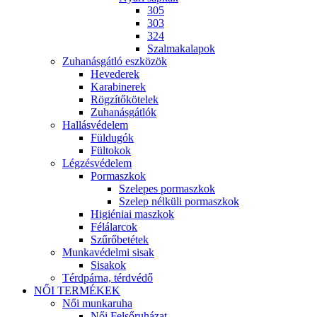
305
303
324
Szalmakalapok
Zuhanásgátló eszközök
Hevederek
Karabinerek
Rögzítőkötelek
Zuhanásgátlók
Hallásvédelem
Füldugók
Fültokok
Légzésvédelem
Pormaszkok
Szelepes pormaszkok
Szelep nélküli pormaszkok
Higiéniai maszkok
Félálarcok
Szűrőbetétek
Munkavédelmi sisak
Sisakok
Térdpárna, térdvédő
NŐI TERMÉKEK
Női munkaruha
Női Felsőruházat