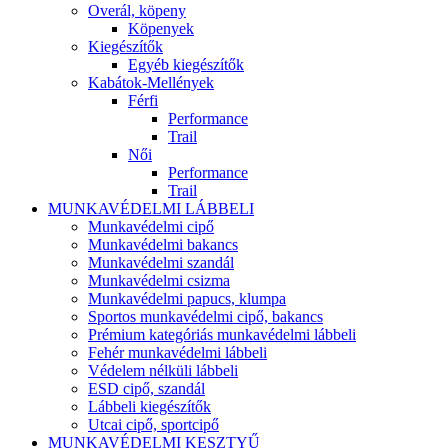
Overál, köpeny
Köpenyek
Kiegészítők
Egyéb kiegészítők
Kabátok-Mellények
Férfi
Performance
Trail
Női
Performance
Trail
MUNKAVÉDELMI LÁBBELI
Munkavédelmi cipő
Munkavédelmi bakancs
Munkavédelmi szandál
Munkavédelmi csizma
Munkavédelmi papucs, klumpa
Sportos munkavédelmi cipő, bakancs
Prémium kategóriás munkavédelmi lábbeli
Fehér munkavédelmi lábbeli
Védelem nélküli lábbeli
ESD cipő, szandál
Lábbeli kiegészítők
Utcai cipő, sportcipő
MUNKAVÉDELMI KESZTYŰ