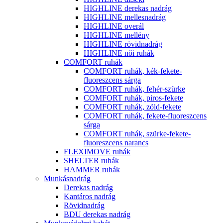
HIGHLINE derekas nadrág
HIGHLINE mellesnadrág
HIGHLINE overál
HIGHLINE mellény
HIGHLINE rövidnadrág
HIGHLINE női ruhák
COMFORT ruhák
COMFORT ruhák, kék-fekete-
fluoreszcens sárga
COMFORT ruhák, fehér-szürke
COMFORT ruhák, piros-fekete
COMFORT ruhák, zöld-fekete
COMFORT ruhák, fekete-fluoreszcens
sárga
COMFORT ruhák, szürke-fekete-
fluoreszcens narancs
FLEXIMOVE ruhák
SHELTER ruhák
HAMMER ruhák
Munkásnadrág
Derekas nadrág
Kantáros nadrág
Rövidnadrág
BDU derekas nadrág