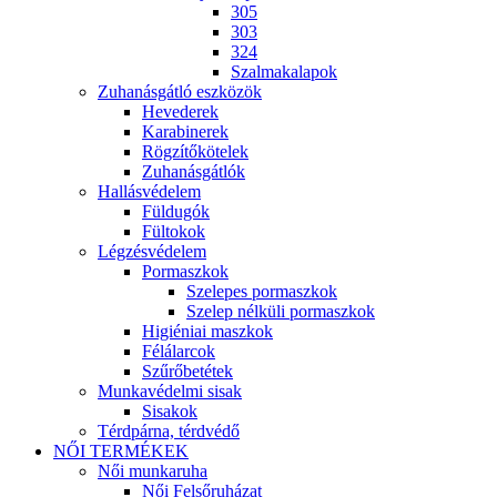
305
303
324
Szalmakalapok
Zuhanásgátló eszközök
Hevederek
Karabinerek
Rögzítőkötelek
Zuhanásgátlók
Hallásvédelem
Füldugók
Fültokok
Légzésvédelem
Pormaszkok
Szelepes pormaszkok
Szelep nélküli pormaszkok
Higiéniai maszkok
Félálarcok
Szűrőbetétek
Munkavédelmi sisak
Sisakok
Térdpárna, térdvédő
NŐI TERMÉKEK
Női munkaruha
Női Felsőruházat