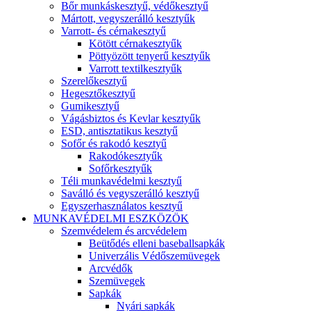
Bőr munkáskesztyű, védőkesztyű
Mártott, vegyszerálló kesztyűk
Varrott- és cérnakesztyű
Kötött cérnakesztyűk
Pöttyözött tenyerű kesztyűk
Varrott textilkesztyűk
Szerelőkesztyű
Hegesztőkesztyű
Gumikesztyű
Vágásbiztos és Kevlar kesztyűk
ESD, antisztatikus kesztyű
Sofőr és rakodó kesztyű
Rakodókesztyűk
Sofőrkesztyűk
Téli munkavédelmi kesztyű
Saválló és vegyszerálló kesztyű
Egyszerhasználatos kesztyű
MUNKAVÉDELMI ESZKÖZÖK
Szemvédelem és arcvédelem
Beütődés elleni baseballsapkák
Univerzális Védőszemüvegek
Arcvédők
Szemüvegek
Sapkák
Nyári sapkák