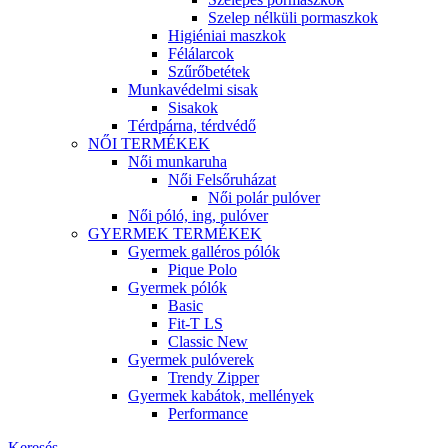
Szelep nélküli pormaszkok
Higiéniai maszkok
Félálarcok
Szűrőbetétek
Munkavédelmi sisak
Sisakok
Térdpárna, térdvédő
NŐI TERMÉKEK
Női munkaruha
Női Felsőruházat
Női polár pulóver
Női póló, ing, pulóver
GYERMEK TERMÉKEK
Gyermek galléros pólók
Pique Polo
Gyermek pólók
Basic
Fit-T LS
Classic New
Gyermek pulóverek
Trendy Zipper
Gyermek kabátok, mellények
Performance
Keresés