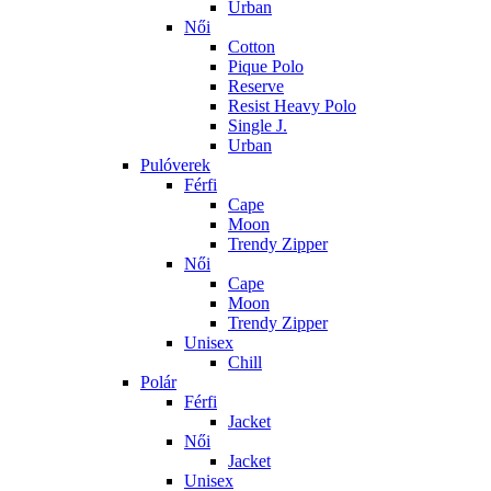
Urban
Női
Cotton
Pique Polo
Reserve
Resist Heavy Polo
Single J.
Urban
Pulóverek
Férfi
Cape
Moon
Trendy Zipper
Női
Cape
Moon
Trendy Zipper
Unisex
Chill
Polár
Férfi
Jacket
Női
Jacket
Unisex