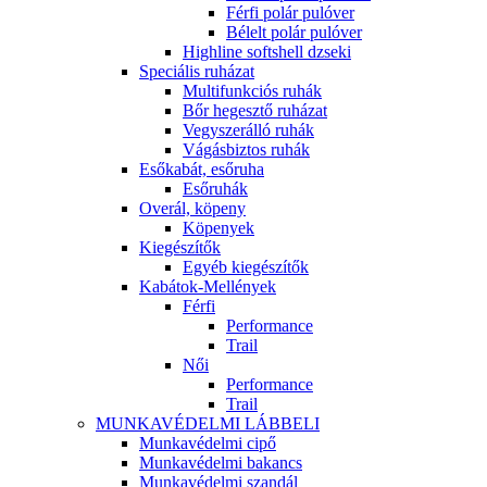
Férfi polár pulóver
Bélelt polár pulóver
Highline softshell dzseki
Speciális ruházat
Multifunkciós ruhák
Bőr hegesztő ruházat
Vegyszerálló ruhák
Vágásbiztos ruhák
Esőkabát, esőruha
Esőruhák
Overál, köpeny
Köpenyek
Kiegészítők
Egyéb kiegészítők
Kabátok-Mellények
Férfi
Performance
Trail
Női
Performance
Trail
MUNKAVÉDELMI LÁBBELI
Munkavédelmi cipő
Munkavédelmi bakancs
Munkavédelmi szandál