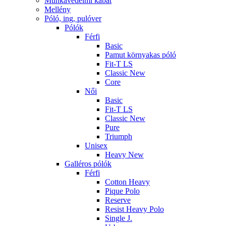
Munkavédelmi kabát
Mellény
Póló, ing, pulóver
Pólók
Férfi
Basic
Pamut környakas póló
Fit-T LS
Classic New
Core
Női
Basic
Fit-T LS
Classic New
Pure
Triumph
Unisex
Heavy New
Galléros pólók
Férfi
Cotton Heavy
Pique Polo
Reserve
Resist Heavy Polo
Single J.