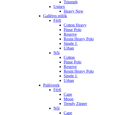
Triumph
Unisex
Heavy New
Galléros pólók
Férfi
Cotton Heavy
Pique Polo
Reserve
Resist Heavy Polo
Single J.
Urban
Női
Cotton
Pique Polo
Reserve
Resist Heavy Polo
Single J.
Urban
Pulóverek
Férfi
Cape
Moon
Trendy Zipper
Női
Cape