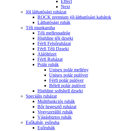
Effect
Next
Jól láthatósági ruházat
ROCK premium jól-láthatósági kabátok
Láthatósági ruhák
Téli munkaruha
Téli mellesnadrág
Highline téli dzseki
Férfi Felsőruházat
Férfi Téli Dzseki
Aláöltözet
Férfi Ruházat
Polár ruhák
Unisex polár mellény
Unisex polár pulóver
Férfi polár pulóver
Bélelt polár pulóver
Highline softshell dzseki
Speciális ruházat
Multifunkciós ruhák
Bőr hegesztő ruházat
Vegyszerálló ruhák
Vágásbiztos ruhák
Esőkabát, esőruha
Esőruhák