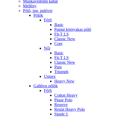
Munkavédelmi kabát
Mellény
Póló, ing, pulóver
Pólók
Férfi
Basic
Pamut környakas póló
Fit-T LS
Classic New
Core
Női
Basic
Fit-T LS
Classic New
Pure
Triumph
Unisex
Heavy New
Galléros pólók
Férfi
Cotton Heavy
Pique Polo
Reserve
Resist Heavy Polo
Single J.