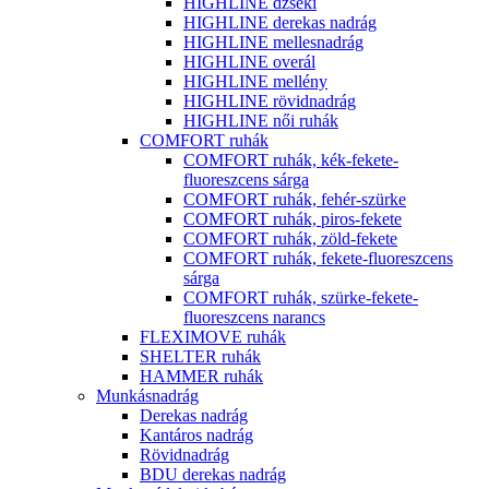
HIGHLINE dzseki
HIGHLINE derekas nadrág
HIGHLINE mellesnadrág
HIGHLINE overál
HIGHLINE mellény
HIGHLINE rövidnadrág
HIGHLINE női ruhák
COMFORT ruhák
COMFORT ruhák, kék-fekete-
fluoreszcens sárga
COMFORT ruhák, fehér-szürke
COMFORT ruhák, piros-fekete
COMFORT ruhák, zöld-fekete
COMFORT ruhák, fekete-fluoreszcens
sárga
COMFORT ruhák, szürke-fekete-
fluoreszcens narancs
FLEXIMOVE ruhák
SHELTER ruhák
HAMMER ruhák
Munkásnadrág
Derekas nadrág
Kantáros nadrág
Rövidnadrág
BDU derekas nadrág