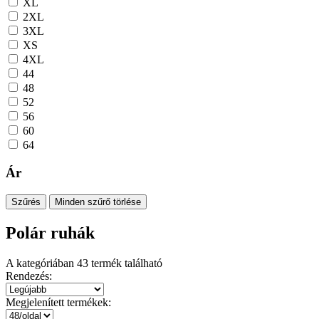
XL
2XL
3XL
XS
4XL
44
48
52
56
60
64
Ár
Szűrés
Minden szűrő törlése
Polár ruhák
A kategóriában
43
termék található
Rendezés:
Megjelenített termékek: