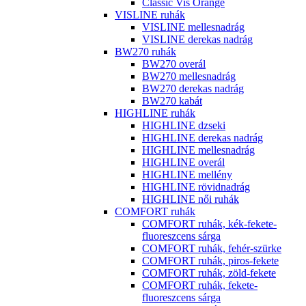
Classic Vis Orange
VISLINE ruhák
VISLINE mellesnadrág
VISLINE derekas nadrág
BW270 ruhák
BW270 overál
BW270 mellesnadrág
BW270 derekas nadrág
BW270 kabát
HIGHLINE ruhák
HIGHLINE dzseki
HIGHLINE derekas nadrág
HIGHLINE mellesnadrág
HIGHLINE overál
HIGHLINE mellény
HIGHLINE rövidnadrág
HIGHLINE női ruhák
COMFORT ruhák
COMFORT ruhák, kék-fekete-
fluoreszcens sárga
COMFORT ruhák, fehér-szürke
COMFORT ruhák, piros-fekete
COMFORT ruhák, zöld-fekete
COMFORT ruhák, fekete-
fluoreszcens sárga