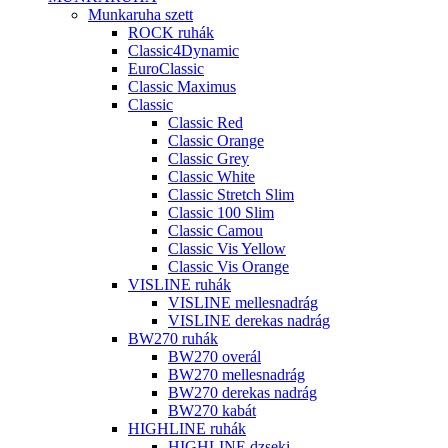
Munkaruha szett
ROCK ruhák
Classic4Dynamic
EuroClassic
Classic Maximus
Classic
Classic Red
Classic Orange
Classic Grey
Classic White
Classic Stretch Slim
Classic 100 Slim
Classic Camou
Classic Vis Yellow
Classic Vis Orange
VISLINE ruhák
VISLINE mellesnadrág
VISLINE derekas nadrág
BW270 ruhák
BW270 overál
BW270 mellesnadrág
BW270 derekas nadrág
BW270 kabát
HIGHLINE ruhák
HIGHLINE dzseki