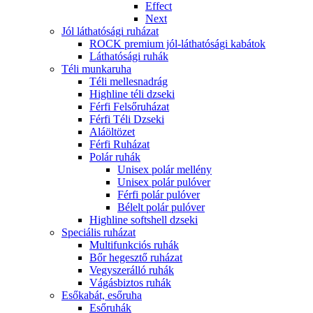
Effect
Next
Jól láthatósági ruházat
ROCK premium jól-láthatósági kabátok
Láthatósági ruhák
Téli munkaruha
Téli mellesnadrág
Highline téli dzseki
Férfi Felsőruházat
Férfi Téli Dzseki
Aláöltözet
Férfi Ruházat
Polár ruhák
Unisex polár mellény
Unisex polár pulóver
Férfi polár pulóver
Bélelt polár pulóver
Highline softshell dzseki
Speciális ruházat
Multifunkciós ruhák
Bőr hegesztő ruházat
Vegyszerálló ruhák
Vágásbiztos ruhák
Esőkabát, esőruha
Esőruhák