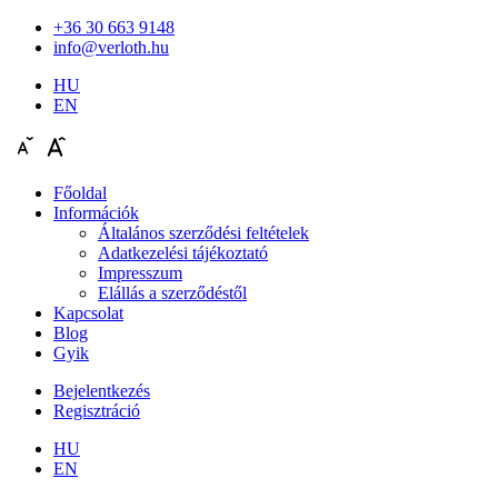
+36 30 663 9148
info@verloth.hu
HU
EN
Főoldal
Információk
Általános szerződési feltételek
Adatkezelési tájékoztató
Impresszum
Elállás a szerződéstől
Kapcsolat
Blog
Gyik
Bejelentkezés
Regisztráció
HU
EN