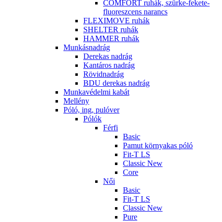
COMFORT ruhák, szürke-fekete-
fluoreszcens narancs
FLEXIMOVE ruhák
SHELTER ruhák
HAMMER ruhák
Munkásnadrág
Derekas nadrág
Kantáros nadrág
Rövidnadrág
BDU derekas nadrág
Munkavédelmi kabát
Mellény
Póló, ing, pulóver
Pólók
Férfi
Basic
Pamut környakas póló
Fit-T LS
Classic New
Core
Női
Basic
Fit-T LS
Classic New
Pure