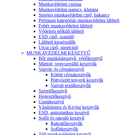
Munkavédelmi csizma
Munkavédelmi papucs, klumpa
Sportos munkavédelmi cipő, bakancs
Prémium kategóriás munkavédelmi lábbeli
Fehér munkavédelmi lábbeli
Védelem nélküli lábbeli
ESD cipő, szandál
Lábbeli kiegészítők
Utcai cipő, sportcipő
MUNKAVÉDELMI KESZTYŰ
Bőr munkáskesztyű, védőkesztyű
Mártott, vegyszerálló kesztyűk
Varrott- és cérnakesztyű
Kötött cérnakesztyűk
Pöttyözött tenyerű kesztyűk
Varrott textilkesztyűk
Szerelőkesztyű
Hegesztőkesztyű
Gumikesztyű
Vágásbiztos és Kevlar kesztyűk
ESD, antisztatikus kesztyű
Sofőr és rakodó kesztyű
Rakodókesztyűk
Sofőrkesztyűk
Téli munkavédelmi kesztyű