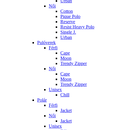
Urban
Női
Cotton
Pique Polo
Reserve
Resist Heavy Polo
Single J.
Urban
Pulóverek
Férfi
Cape
Moon
Trendy Zipper
Női
Cape
Moon
Trendy Zipper
Unisex
Chill
Polár
Férfi
Jacket
Női
Jacket
Unisex