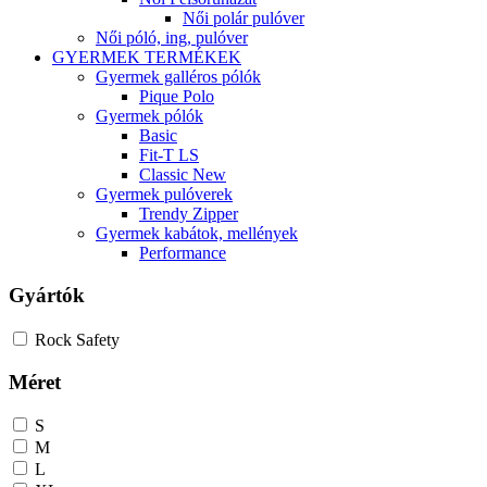
Női polár pulóver
Női póló, ing, pulóver
GYERMEK TERMÉKEK
Gyermek galléros pólók
Pique Polo
Gyermek pólók
Basic
Fit-T LS
Classic New
Gyermek pulóverek
Trendy Zipper
Gyermek kabátok, mellények
Performance
Gyártók
Rock Safety
Méret
S
M
L