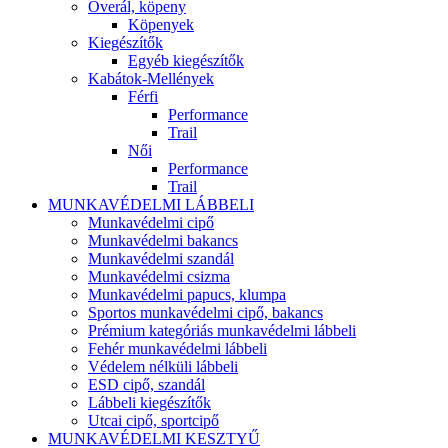
Overál, köpeny
Köpenyek
Kiegészítők
Egyéb kiegészítők
Kabátok-Mellények
Férfi
Performance
Trail
Női
Performance
Trail
MUNKAVÉDELMI LÁBBELI
Munkavédelmi cipő
Munkavédelmi bakancs
Munkavédelmi szandál
Munkavédelmi csizma
Munkavédelmi papucs, klumpa
Sportos munkavédelmi cipő, bakancs
Prémium kategóriás munkavédelmi lábbeli
Fehér munkavédelmi lábbeli
Védelem nélküli lábbeli
ESD cipő, szandál
Lábbeli kiegészítők
Utcai cipő, sportcipő
MUNKAVÉDELMI KESZTYŰ