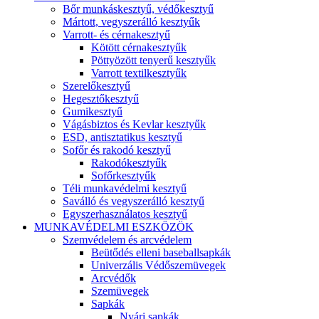
Bőr munkáskesztyű, védőkesztyű
Mártott, vegyszerálló kesztyűk
Varrott- és cérnakesztyű
Kötött cérnakesztyűk
Pöttyözött tenyerű kesztyűk
Varrott textilkesztyűk
Szerelőkesztyű
Hegesztőkesztyű
Gumikesztyű
Vágásbiztos és Kevlar kesztyűk
ESD, antisztatikus kesztyű
Sofőr és rakodó kesztyű
Rakodókesztyűk
Sofőrkesztyűk
Téli munkavédelmi kesztyű
Saválló és vegyszerálló kesztyű
Egyszerhasználatos kesztyű
MUNKAVÉDELMI ESZKÖZÖK
Szemvédelem és arcvédelem
Beütődés elleni baseballsapkák
Univerzális Védőszemüvegek
Arcvédők
Szemüvegek
Sapkák
Nyári sapkák