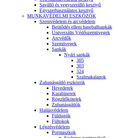
Saválló és vegyszerálló kesztyű
Egyszerhasználatos kesztyű
MUNKAVÉDELMI ESZKÖZÖK
Szemvédelem és arcvédelem
Beütődés elleni baseballsapkák
Univerzális Védőszemüvegek
Arcvédők
Szemüvegek
Sapkák
Nyári sapkák
305
303
324
Szalmakalapok
Zuhanásgátló eszközök
Hevederek
Karabinerek
Rögzítőkötelek
Zuhanásgátlók
Hallásvédelem
Füldugók
Fültokok
Légzésvédelem
Pormaszkok
Szelepes pormaszkok