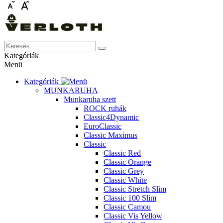
Kategóriák
Menü
Kategóriák
MUNKARUHA
Munkaruha szett
ROCK ruhák
Classic4Dynamic
EuroClassic
Classic Maximus
Classic
Classic Red
Classic Orange
Classic Grey
Classic White
Classic Stretch Slim
Classic 100 Slim
Classic Camou
Classic Vis Yellow