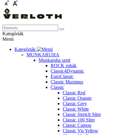
Kategóriák
Menü
Kategóriák
MUNKARUHA
Munkaruha szett
ROCK ruhák
Classic4Dynamic
EuroClassic
Classic Maximus
Classic
Classic Red
Classic Orange
Classic Grey
Classic White
Classic Stretch Slim
Classic 100 Slim
Classic Camou
Classic Vis Yellow