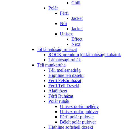
Chill
Polár
Férfi
Jacket
Női
Jacket
Unisex
Effect
Next
Jól láthatósági ruházat
ROCK premium jól-láthatósági kabátok
Láthatósági ruhák
Téli munkaruha
Téli mellesnadrág
Highline téli dzseki
Férfi Felsőruházat
Férfi Téli Dzseki
Aláöltözet
Férfi Ruházat
Polár ruhák
Unisex polár mellény
Unisex polár pulóver
Férfi polár pulóver
Bélelt polár pulóver
Highline softshell dzseki