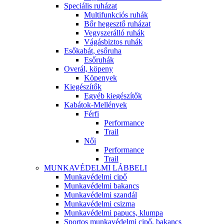
Speciális ruházat
Multifunkciós ruhák
Bőr hegesztő ruházat
Vegyszerálló ruhák
Vágásbiztos ruhák
Esőkabát, esőruha
Esőruhák
Overál, köpeny
Köpenyek
Kiegészítők
Egyéb kiegészítők
Kabátok-Mellények
Férfi
Performance
Trail
Női
Performance
Trail
MUNKAVÉDELMI LÁBBELI
Munkavédelmi cipő
Munkavédelmi bakancs
Munkavédelmi szandál
Munkavédelmi csizma
Munkavédelmi papucs, klumpa
Sportos munkavédelmi cipő, bakancs