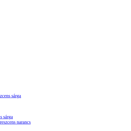
zcens sárga
s sárga
eszcens narancs