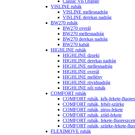
Classic Vis Orange
VISLINE ruhák
VISLINE mellesnadrág
VISLINE derekas nadrág
BW270 ruhák
BW270 overál
BW270 mellesnadrág
BW270 derekas nadrág
BW270 kabát
HIGHLINE ruhák
HIGHLINE dzseki
HIGHLINE derekas nadrág
HIGHLINE mellesnadrág
HIGHLINE overál
HIGHLINE mellény
HIGHLINE rövidnadrág
HIGHLINE női ruhák
COMFORT ruhák
COMFORT ruhák, kék-fekete-fluores
COMFORT ruhák, fehér-szürke
COMFORT ruhák, piros-fekete
COMFORT ruhák, zöld-fekete
COMFORT ruhák, fekete-fluoreszcen
COMFORT ruhák, szürke-fekete-fluor
FLEXIMOVE ruhák