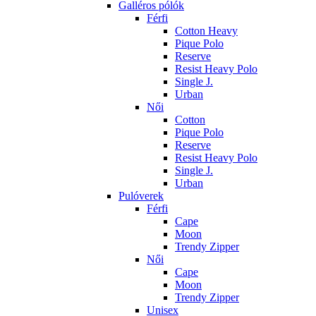
Galléros pólók
Férfi
Cotton Heavy
Pique Polo
Reserve
Resist Heavy Polo
Single J.
Urban
Női
Cotton
Pique Polo
Reserve
Resist Heavy Polo
Single J.
Urban
Pulóverek
Férfi
Cape
Moon
Trendy Zipper
Női
Cape
Moon
Trendy Zipper
Unisex