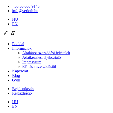
+36 30 663 9148
info@verloth.hu
HU
EN
Főoldal
Információk
Általános szerződési feltételek
Adatkezelési tájékoztató
Impresszum
Elállás a szerződéstől
Kapcsolat
Blog
Gyik
Bejelentkezés
Regisztráció
HU
EN