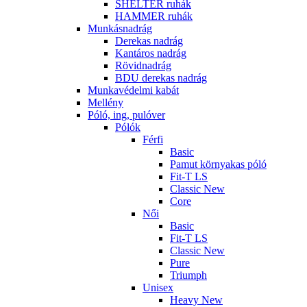
SHELTER ruhák
HAMMER ruhák
Munkásnadrág
Derekas nadrág
Kantáros nadrág
Rövidnadrág
BDU derekas nadrág
Munkavédelmi kabát
Mellény
Póló, ing, pulóver
Pólók
Férfi
Basic
Pamut környakas póló
Fit-T LS
Classic New
Core
Női
Basic
Fit-T LS
Classic New
Pure
Triumph
Unisex
Heavy New