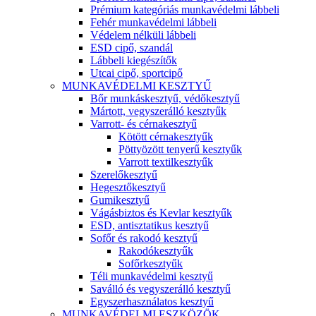
Prémium kategóriás munkavédelmi lábbeli
Fehér munkavédelmi lábbeli
Védelem nélküli lábbeli
ESD cipő, szandál
Lábbeli kiegészítők
Utcai cipő, sportcipő
MUNKAVÉDELMI KESZTYŰ
Bőr munkáskesztyű, védőkesztyű
Mártott, vegyszerálló kesztyűk
Varrott- és cérnakesztyű
Kötött cérnakesztyűk
Pöttyözött tenyerű kesztyűk
Varrott textilkesztyűk
Szerelőkesztyű
Hegesztőkesztyű
Gumikesztyű
Vágásbiztos és Kevlar kesztyűk
ESD, antisztatikus kesztyű
Sofőr és rakodó kesztyű
Rakodókesztyűk
Sofőrkesztyűk
Téli munkavédelmi kesztyű
Saválló és vegyszerálló kesztyű
Egyszerhasználatos kesztyű
MUNKAVÉDELMI ESZKÖZÖK