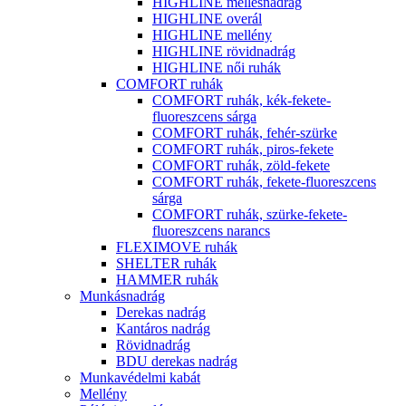
HIGHLINE mellesnadrág
HIGHLINE overál
HIGHLINE mellény
HIGHLINE rövidnadrág
HIGHLINE női ruhák
COMFORT ruhák
COMFORT ruhák, kék-fekete-
fluoreszcens sárga
COMFORT ruhák, fehér-szürke
COMFORT ruhák, piros-fekete
COMFORT ruhák, zöld-fekete
COMFORT ruhák, fekete-fluoreszcens
sárga
COMFORT ruhák, szürke-fekete-
fluoreszcens narancs
FLEXIMOVE ruhák
SHELTER ruhák
HAMMER ruhák
Munkásnadrág
Derekas nadrág
Kantáros nadrág
Rövidnadrág
BDU derekas nadrág
Munkavédelmi kabát
Mellény