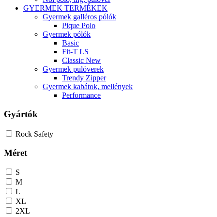
GYERMEK TERMÉKEK
Gyermek galléros pólók
Pique Polo
Gyermek pólók
Basic
Fit-T LS
Classic New
Gyermek pulóverek
Trendy Zipper
Gyermek kabátok, mellények
Performance
Gyártók
Rock Safety
Méret
S
M
L
XL
2XL