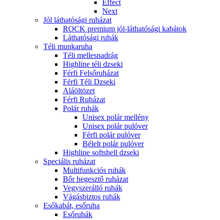
Effect
Next
Jól láthatósági ruházat
ROCK premium jól-láthatósági kabátok
Láthatósági ruhák
Téli munkaruha
Téli mellesnadrág
Highline téli dzseki
Férfi Felsőruházat
Férfi Téli Dzseki
Aláöltözet
Férfi Ruházat
Polár ruhák
Unisex polár mellény
Unisex polár pulóver
Férfi polár pulóver
Bélelt polár pulóver
Highline softshell dzseki
Speciális ruházat
Multifunkciós ruhák
Bőr hegesztő ruházat
Vegyszerálló ruhák
Vágásbiztos ruhák
Esőkabát, esőruha
Esőruhák