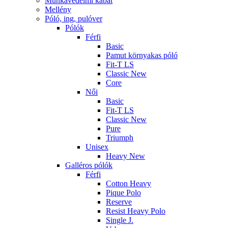
Munkavédelmi kabát
Mellény
Póló, ing, pulóver
Pólók
Férfi
Basic
Pamut környakas póló
Fit-T LS
Classic New
Core
Női
Basic
Fit-T LS
Classic New
Pure
Triumph
Unisex
Heavy New
Galléros pólók
Férfi
Cotton Heavy
Pique Polo
Reserve
Resist Heavy Polo
Single J.