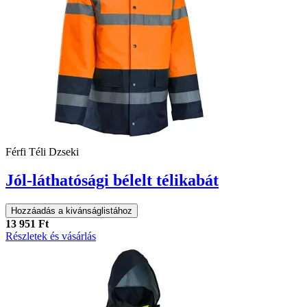
Férfi Téli Dzseki
Jól-láthatósági bélelt télikabát
Hozzáadás a kivánságlistához
13 951 Ft
Részletek és vásárlás