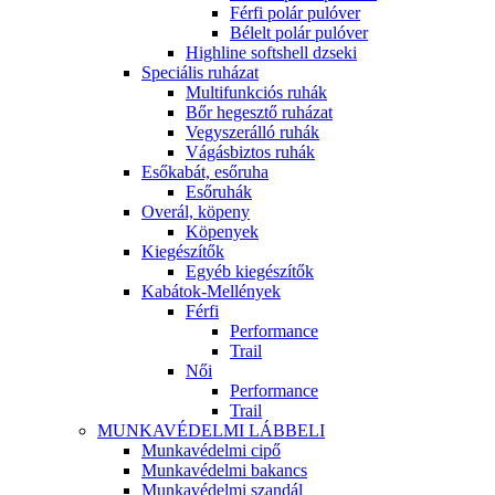
Férfi polár pulóver
Bélelt polár pulóver
Highline softshell dzseki
Speciális ruházat
Multifunkciós ruhák
Bőr hegesztő ruházat
Vegyszerálló ruhák
Vágásbiztos ruhák
Esőkabát, esőruha
Esőruhák
Overál, köpeny
Köpenyek
Kiegészítők
Egyéb kiegészítők
Kabátok-Mellények
Férfi
Performance
Trail
Női
Performance
Trail
MUNKAVÉDELMI LÁBBELI
Munkavédelmi cipő
Munkavédelmi bakancs
Munkavédelmi szandál