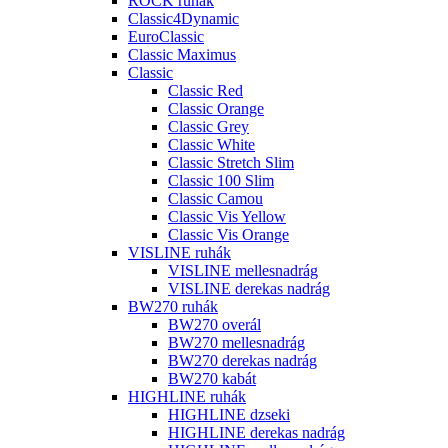
ROCK ruhák
Classic4Dynamic
EuroClassic
Classic Maximus
Classic
Classic Red
Classic Orange
Classic Grey
Classic White
Classic Stretch Slim
Classic 100 Slim
Classic Camou
Classic Vis Yellow
Classic Vis Orange
VISLINE ruhák
VISLINE mellesnadrág
VISLINE derekas nadrág
BW270 ruhák
BW270 overál
BW270 mellesnadrág
BW270 derekas nadrág
BW270 kabát
HIGHLINE ruhák
HIGHLINE dzseki
HIGHLINE derekas nadrág