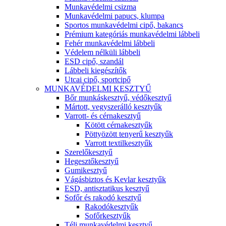
Munkavédelmi csizma
Munkavédelmi papucs, klumpa
Sportos munkavédelmi cipő, bakancs
Prémium kategóriás munkavédelmi lábbeli
Fehér munkavédelmi lábbeli
Védelem nélküli lábbeli
ESD cipő, szandál
Lábbeli kiegészítők
Utcai cipő, sportcipő
MUNKAVÉDELMI KESZTYŰ
Bőr munkáskesztyű, védőkesztyű
Mártott, vegyszerálló kesztyűk
Varrott- és cérnakesztyű
Kötött cérnakesztyűk
Pöttyözött tenyerű kesztyűk
Varrott textilkesztyűk
Szerelőkesztyű
Hegesztőkesztyű
Gumikesztyű
Vágásbiztos és Kevlar kesztyűk
ESD, antisztatikus kesztyű
Sofőr és rakodó kesztyű
Rakodókesztyűk
Sofőrkesztyűk
Téli munkavédelmi kesztyű