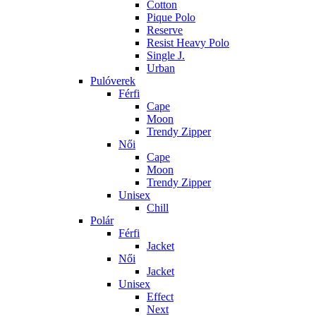
Cotton
Pique Polo
Reserve
Resist Heavy Polo
Single J.
Urban
Pulóverek
Férfi
Cape
Moon
Trendy Zipper
Női
Cape
Moon
Trendy Zipper
Unisex
Chill
Polár
Férfi
Jacket
Női
Jacket
Unisex
Effect
Next