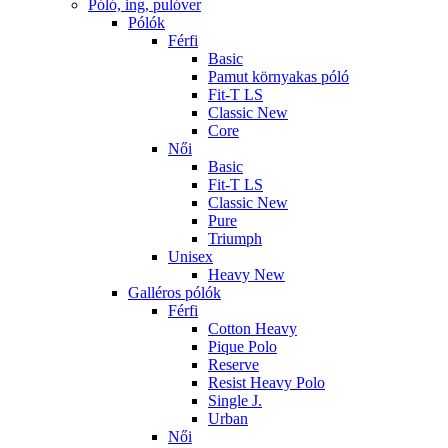
Póló, ing, pulóver
Pólók
Férfi
Basic
Pamut környakas póló
Fit-T LS
Classic New
Core
Női
Basic
Fit-T LS
Classic New
Pure
Triumph
Unisex
Heavy New
Galléros pólók
Férfi
Cotton Heavy
Pique Polo
Reserve
Resist Heavy Polo
Single J.
Urban
Női