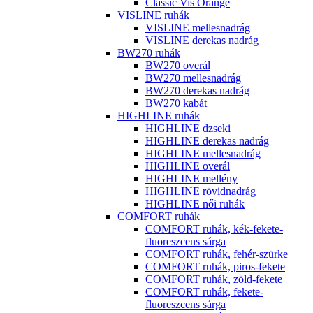
Classic Vis Orange
VISLINE ruhák
VISLINE mellesnadrág
VISLINE derekas nadrág
BW270 ruhák
BW270 overál
BW270 mellesnadrág
BW270 derekas nadrág
BW270 kabát
HIGHLINE ruhák
HIGHLINE dzseki
HIGHLINE derekas nadrág
HIGHLINE mellesnadrág
HIGHLINE overál
HIGHLINE mellény
HIGHLINE rövidnadrág
HIGHLINE női ruhák
COMFORT ruhák
COMFORT ruhák, kék-fekete-
fluoreszcens sárga
COMFORT ruhák, fehér-szürke
COMFORT ruhák, piros-fekete
COMFORT ruhák, zöld-fekete
COMFORT ruhák, fekete-
fluoreszcens sárga