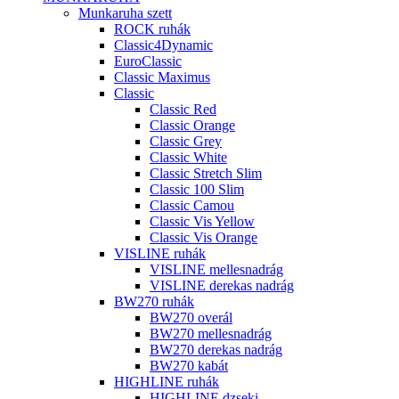
Munkaruha szett
ROCK ruhák
Classic4Dynamic
EuroClassic
Classic Maximus
Classic
Classic Red
Classic Orange
Classic Grey
Classic White
Classic Stretch Slim
Classic 100 Slim
Classic Camou
Classic Vis Yellow
Classic Vis Orange
VISLINE ruhák
VISLINE mellesnadrág
VISLINE derekas nadrág
BW270 ruhák
BW270 overál
BW270 mellesnadrág
BW270 derekas nadrág
BW270 kabát
HIGHLINE ruhák
HIGHLINE dzseki