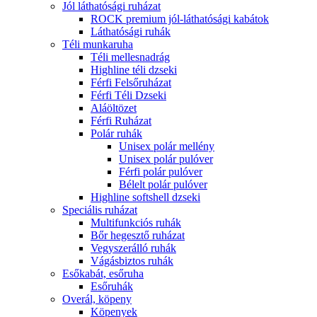
Jól láthatósági ruházat
ROCK premium jól-láthatósági kabátok
Láthatósági ruhák
Téli munkaruha
Téli mellesnadrág
Highline téli dzseki
Férfi Felsőruházat
Férfi Téli Dzseki
Aláöltözet
Férfi Ruházat
Polár ruhák
Unisex polár mellény
Unisex polár pulóver
Férfi polár pulóver
Bélelt polár pulóver
Highline softshell dzseki
Speciális ruházat
Multifunkciós ruhák
Bőr hegesztő ruházat
Vegyszerálló ruhák
Vágásbiztos ruhák
Esőkabát, esőruha
Esőruhák
Overál, köpeny
Köpenyek