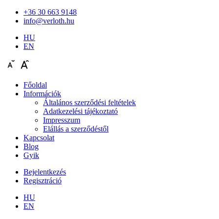
+36 30 663 9148
info@verloth.hu
HU
EN
Főoldal
Információk
Általános szerződési feltételek
Adatkezelési tájékoztató
Impresszum
Elállás a szerződéstől
Kapcsolat
Blog
Gyik
Bejelentkezés
Regisztráció
HU
EN