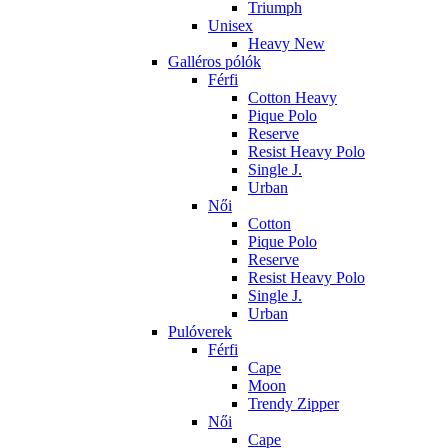
Triumph
Unisex
Heavy New
Galléros pólók
Férfi
Cotton Heavy
Pique Polo
Reserve
Resist Heavy Polo
Single J.
Urban
Női
Cotton
Pique Polo
Reserve
Resist Heavy Polo
Single J.
Urban
Pulóverek
Férfi
Cape
Moon
Trendy Zipper
Női
Cape