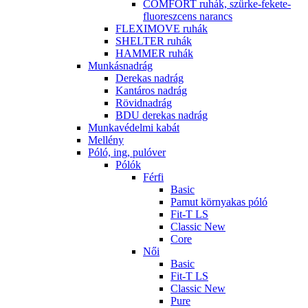
COMFORT ruhák, szürke-fekete-
fluoreszcens narancs
FLEXIMOVE ruhák
SHELTER ruhák
HAMMER ruhák
Munkásnadrág
Derekas nadrág
Kantáros nadrág
Rövidnadrág
BDU derekas nadrág
Munkavédelmi kabát
Mellény
Póló, ing, pulóver
Pólók
Férfi
Basic
Pamut környakas póló
Fit-T LS
Classic New
Core
Női
Basic
Fit-T LS
Classic New
Pure