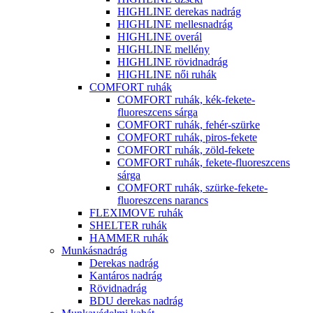
HIGHLINE derekas nadrág
HIGHLINE mellesnadrág
HIGHLINE overál
HIGHLINE mellény
HIGHLINE rövidnadrág
HIGHLINE női ruhák
COMFORT ruhák
COMFORT ruhák, kék-fekete-
fluoreszcens sárga
COMFORT ruhák, fehér-szürke
COMFORT ruhák, piros-fekete
COMFORT ruhák, zöld-fekete
COMFORT ruhák, fekete-fluoreszcens
sárga
COMFORT ruhák, szürke-fekete-
fluoreszcens narancs
FLEXIMOVE ruhák
SHELTER ruhák
HAMMER ruhák
Munkásnadrág
Derekas nadrág
Kantáros nadrág
Rövidnadrág
BDU derekas nadrág