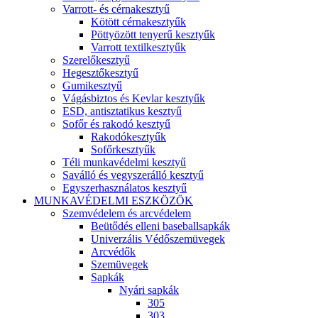
Varrott- és cérnakesztyű
Kötött cérnakesztyűk
Pöttyözött tenyerű kesztyűk
Varrott textilkesztyűk
Szerelőkesztyű
Hegesztőkesztyű
Gumikesztyű
Vágásbiztos és Kevlar kesztyűk
ESD, antisztatikus kesztyű
Sofőr és rakodó kesztyű
Rakodókesztyűk
Sofőrkesztyűk
Téli munkavédelmi kesztyű
Saválló és vegyszerálló kesztyű
Egyszerhasználatos kesztyű
MUNKAVÉDELMI ESZKÖZÖK
Szemvédelem és arcvédelem
Beütődés elleni baseballsapkák
Univerzális Védőszemüvegek
Arcvédők
Szemüvegek
Sapkák
Nyári sapkák
305
303