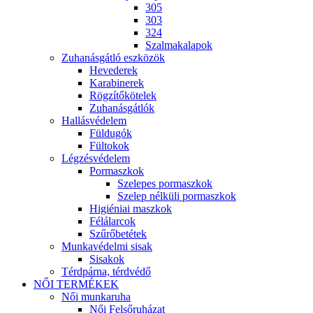
305
303
324
Szalmakalapok
Zuhanásgátló eszközök
Hevederek
Karabinerek
Rögzítőkötelek
Zuhanásgátlók
Hallásvédelem
Füldugók
Fültokok
Légzésvédelem
Pormaszkok
Szelepes pormaszkok
Szelep nélküli pormaszkok
Higiéniai maszkok
Félálarcok
Szűrőbetétek
Munkavédelmi sisak
Sisakok
Térdpárna, térdvédő
NŐI TERMÉKEK
Női munkaruha
Női Felsőruházat