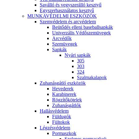
Saválló és vegyszerálló kesztyű
Egyszerhasználatos kesztyű
MUNKAVÉDELMI ESZKÖZÖK
Szemvédelem és arcvédelem
Beütődés elleni baseballsapkák
Univerzális Védőszemüvegek
Arcvédők
Szemüvegek
Sapkák
Nyári sapkák
305
303
324
Szalmakalapok
Zuhanásgátló eszközök
Hevederek
Karabinerek
Rögzítőkötelek
Zuhanásgátlók
Hallásvédelem
Füldugók
Fültokok
Légzésvédelem
Pormaszkok
Szelepes pormaszkok