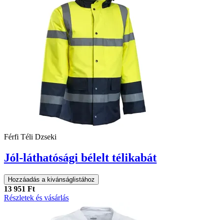
Férfi Téli Dzseki
Jól-láthatósági bélelt télikabát
Hozzáadás a kivánságlistához
13 951 Ft
Részletek és vásárlás