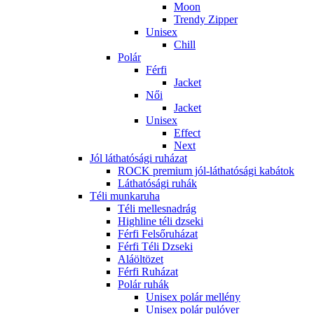
Moon
Trendy Zipper
Unisex
Chill
Polár
Férfi
Jacket
Női
Jacket
Unisex
Effect
Next
Jól láthatósági ruházat
ROCK premium jól-láthatósági kabátok
Láthatósági ruhák
Téli munkaruha
Téli mellesnadrág
Highline téli dzseki
Férfi Felsőruházat
Férfi Téli Dzseki
Aláöltözet
Férfi Ruházat
Polár ruhák
Unisex polár mellény
Unisex polár pulóver