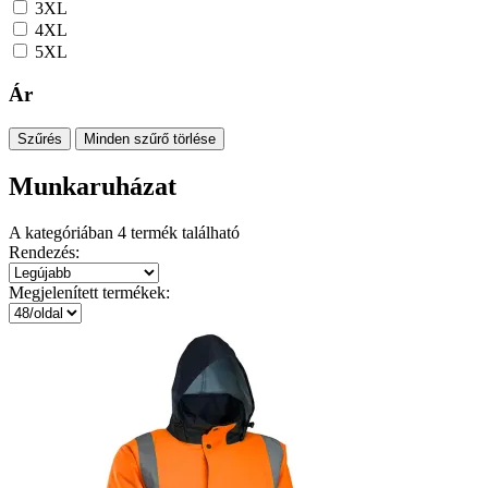
3XL
4XL
5XL
Ár
Szűrés
Minden szűrő törlése
Munkaruházat
A kategóriában
4
termék található
Rendezés:
Megjelenített termékek: