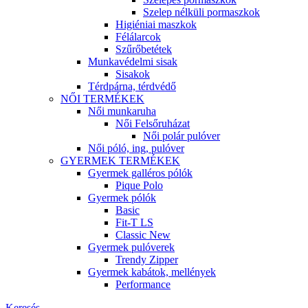
Szelep nélküli pormaszkok
Higiéniai maszkok
Félálarcok
Szűrőbetétek
Munkavédelmi sisak
Sisakok
Térdpárna, térdvédő
NŐI TERMÉKEK
Női munkaruha
Női Felsőruházat
Női polár pulóver
Női póló, ing, pulóver
GYERMEK TERMÉKEK
Gyermek galléros pólók
Pique Polo
Gyermek pólók
Basic
Fit-T LS
Classic New
Gyermek pulóverek
Trendy Zipper
Gyermek kabátok, mellények
Performance
Keresés