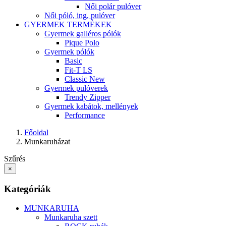
Női polár pulóver
Női póló, ing, pulóver
GYERMEK TERMÉKEK
Gyermek galléros pólók
Pique Polo
Gyermek pólók
Basic
Fit-T LS
Classic New
Gyermek pulóverek
Trendy Zipper
Gyermek kabátok, mellények
Performance
Főoldal
Munkaruházat
Szűrés
×
Kategóriák
MUNKARUHA
Munkaruha szett