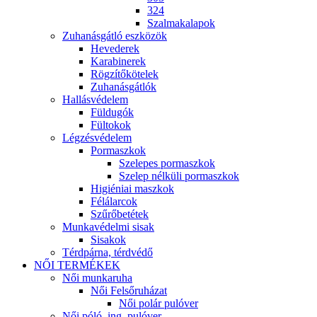
324
Szalmakalapok
Zuhanásgátló eszközök
Hevederek
Karabinerek
Rögzítőkötelek
Zuhanásgátlók
Hallásvédelem
Füldugók
Fültokok
Légzésvédelem
Pormaszkok
Szelepes pormaszkok
Szelep nélküli pormaszkok
Higiéniai maszkok
Félálarcok
Szűrőbetétek
Munkavédelmi sisak
Sisakok
Térdpárna, térdvédő
NŐI TERMÉKEK
Női munkaruha
Női Felsőruházat
Női polár pulóver
Női póló, ing, pulóver