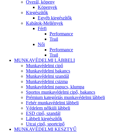
Overál, köpeny
Köpenyek
Kiegészítők
Egyéb kiegészítők
Kabátok-Mellények
Férfi
Performance
Trail
Női
Performance
Trail
MUNKAVÉDELMI LÁBBELI
Munkavédelmi cipő
Munkavédelmi bakancs
Munkavédelmi szandál
Munkavédelmi csizma
Munkavédelmi papucs, klumpa
Sportos munkavédelmi cipő, bakancs
Prémium kategóriás munkavédelmi lábbeli
Fehér munkavédelmi lábbeli
Védelem nélküli lábbeli
ESD cipő, szandál
Lábbeli kiegészítők
Utcai cipő, sportcipő
MUNKAVÉDELMI KESZTYŰ