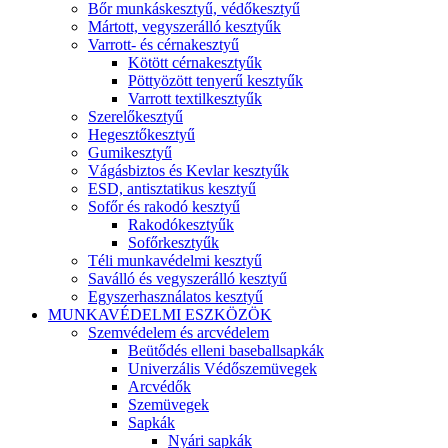
Bőr munkáskesztyű, védőkesztyű
Mártott, vegyszerálló kesztyűk
Varrott- és cérnakesztyű
Kötött cérnakesztyűk
Pöttyözött tenyerű kesztyűk
Varrott textilkesztyűk
Szerelőkesztyű
Hegesztőkesztyű
Gumikesztyű
Vágásbiztos és Kevlar kesztyűk
ESD, antisztatikus kesztyű
Sofőr és rakodó kesztyű
Rakodókesztyűk
Sofőrkesztyűk
Téli munkavédelmi kesztyű
Saválló és vegyszerálló kesztyű
Egyszerhasználatos kesztyű
MUNKAVÉDELMI ESZKÖZÖK
Szemvédelem és arcvédelem
Beütődés elleni baseballsapkák
Univerzális Védőszemüvegek
Arcvédők
Szemüvegek
Sapkák
Nyári sapkák