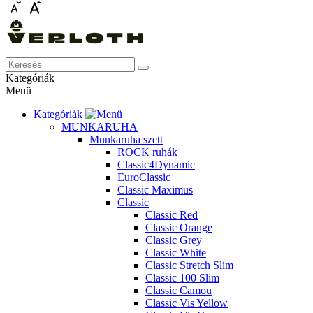
Kategóriák
Menü
Kategóriák
MUNKARUHA
Munkaruha szett
ROCK ruhák
Classic4Dynamic
EuroClassic
Classic Maximus
Classic
Classic Red
Classic Orange
Classic Grey
Classic White
Classic Stretch Slim
Classic 100 Slim
Classic Camou
Classic Vis Yellow