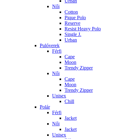
Urban
Női
Cotton
Pique Polo
Reserve
Resist Heavy Polo
Single J.
Urban
Pulóverek
Férfi
Cape
Moon
Trendy Zipper
Női
Cape
Moon
Trendy Zipper
Unisex
Chill
Polár
Férfi
Jacket
Női
Jacket
Unisex