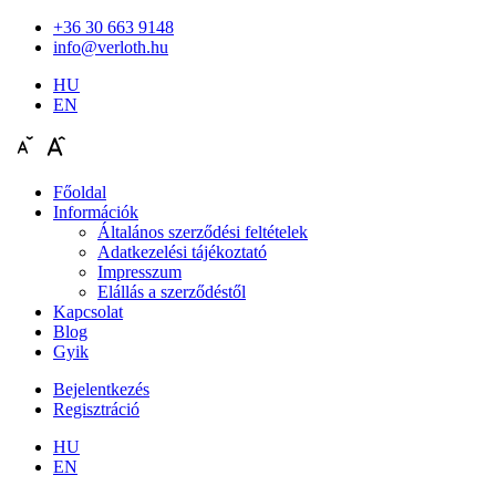
+36 30 663 9148
info@verloth.hu
HU
EN
Főoldal
Információk
Általános szerződési feltételek
Adatkezelési tájékoztató
Impresszum
Elállás a szerződéstől
Kapcsolat
Blog
Gyik
Bejelentkezés
Regisztráció
HU
EN