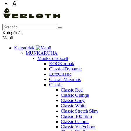
Kategóriák
Menü
Kategóriák
MUNKARUHA
Munkaruha szett
ROCK ruhák
Classic4Dynamic
EuroClassic
Classic Maximus
Classic
Classic Red
Classic Orange
Classic Grey
Classic White
Classic Stretch Slim
Classic 100 Slim
Classic Camou
Classic Vis Yellow