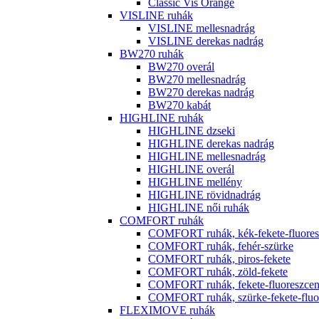
Classic Vis Orange
VISLINE ruhák
VISLINE mellesnadrág
VISLINE derekas nadrág
BW270 ruhák
BW270 overál
BW270 mellesnadrág
BW270 derekas nadrág
BW270 kabát
HIGHLINE ruhák
HIGHLINE dzseki
HIGHLINE derekas nadrág
HIGHLINE mellesnadrág
HIGHLINE overál
HIGHLINE mellény
HIGHLINE rövidnadrág
HIGHLINE női ruhák
COMFORT ruhák
COMFORT ruhák, kék-fekete-fluores
COMFORT ruhák, fehér-szürke
COMFORT ruhák, piros-fekete
COMFORT ruhák, zöld-fekete
COMFORT ruhák, fekete-fluoreszcen
COMFORT ruhák, szürke-fekete-fluor
FLEXIMOVE ruhák