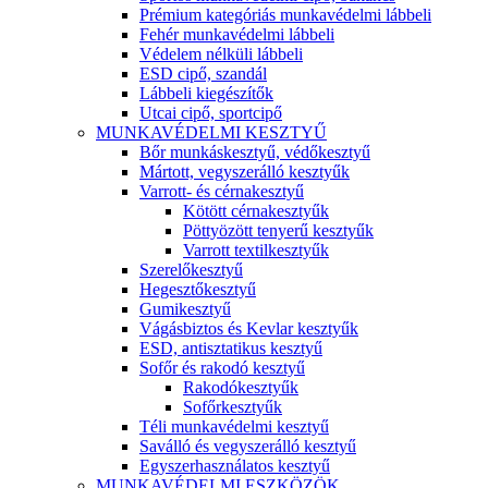
Prémium kategóriás munkavédelmi lábbeli
Fehér munkavédelmi lábbeli
Védelem nélküli lábbeli
ESD cipő, szandál
Lábbeli kiegészítők
Utcai cipő, sportcipő
MUNKAVÉDELMI KESZTYŰ
Bőr munkáskesztyű, védőkesztyű
Mártott, vegyszerálló kesztyűk
Varrott- és cérnakesztyű
Kötött cérnakesztyűk
Pöttyözött tenyerű kesztyűk
Varrott textilkesztyűk
Szerelőkesztyű
Hegesztőkesztyű
Gumikesztyű
Vágásbiztos és Kevlar kesztyűk
ESD, antisztatikus kesztyű
Sofőr és rakodó kesztyű
Rakodókesztyűk
Sofőrkesztyűk
Téli munkavédelmi kesztyű
Saválló és vegyszerálló kesztyű
Egyszerhasználatos kesztyű
MUNKAVÉDELMI ESZKÖZÖK