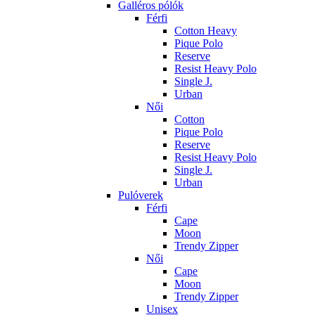
Galléros pólók
Férfi
Cotton Heavy
Pique Polo
Reserve
Resist Heavy Polo
Single J.
Urban
Női
Cotton
Pique Polo
Reserve
Resist Heavy Polo
Single J.
Urban
Pulóverek
Férfi
Cape
Moon
Trendy Zipper
Női
Cape
Moon
Trendy Zipper
Unisex