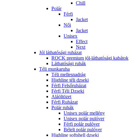
Chill
Polár
Férfi
Jacket
Női
Jacket
Unisex
Effect
Next
Jól láthatósági ruházat
ROCK premium jól-láthatósági kabátok
Láthatósági ruhák
Téli munkaruha
Téli mellesnadrág
Highline téli dzseki
Férfi Felsőruházat
Férfi Téli Dzseki
Aláöltözet
Férfi Ruházat
Polár ruhák
Unisex polár mellény
Unisex polár pulóver
Férfi polár pulóver
Bélelt polár pulóver
Highline softshell dzseki