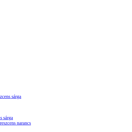
zcens sárga
s sárga
eszcens narancs