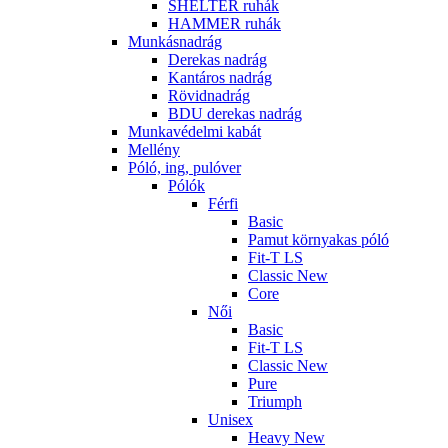
SHELTER ruhák
HAMMER ruhák
Munkásnadrág
Derekas nadrág
Kantáros nadrág
Rövidnadrág
BDU derekas nadrág
Munkavédelmi kabát
Mellény
Póló, ing, pulóver
Pólók
Férfi
Basic
Pamut környakas póló
Fit-T LS
Classic New
Core
Női
Basic
Fit-T LS
Classic New
Pure
Triumph
Unisex
Heavy New