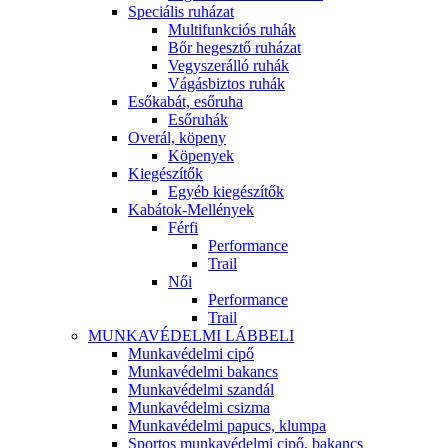
Speciális ruházat
Multifunkciós ruhák
Bőr hegesztő ruházat
Vegyszerálló ruhák
Vágásbiztos ruhák
Esőkabát, esőruha
Esőruhák
Overál, köpeny
Köpenyek
Kiegészítők
Egyéb kiegészítők
Kabátok-Mellények
Férfi
Performance
Trail
Női
Performance
Trail
MUNKAVÉDELMI LÁBBELI
Munkavédelmi cipő
Munkavédelmi bakancs
Munkavédelmi szandál
Munkavédelmi csizma
Munkavédelmi papucs, klumpa
Sportos munkavédelmi cipő, bakancs