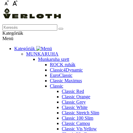
Kategóriák
Menü
Kategóriák
MUNKARUHA
Munkaruha szett
ROCK ruhák
Classic4Dynamic
EuroClassic
Classic Maximus
Classic
Classic Red
Classic Orange
Classic Grey
Classic White
Classic Stretch Slim
Classic 100 Slim
Classic Camou
Classic Vis Yellow