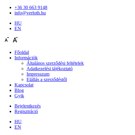
+36 30 663 9148
info@verloth.hu
HU
EN
Főoldal
Információk
Általános szerződési feltételek
Adatkezelési tájékoztató
Impresszum
Elállás a szerződéstől
Kapcsolat
Blog
Gyik
Bejelentkezés
Regisztráció
HU
EN