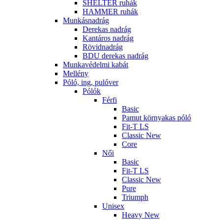
SHELTER ruhák
HAMMER ruhák
Munkásnadrág
Derekas nadrág
Kantáros nadrág
Rövidnadrág
BDU derekas nadrág
Munkavédelmi kabát
Mellény
Póló, ing, pulóver
Pólók
Férfi
Basic
Pamut környakas póló
Fit-T LS
Classic New
Core
Női
Basic
Fit-T LS
Classic New
Pure
Triumph
Unisex
Heavy New