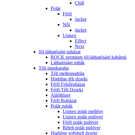
Chill
Polár
Férfi
Jacket
Női
Jacket
Unisex
Effect
Next
Jól láthatósági ruházat
ROCK premium jól-láthatósági kabátok
Láthatósági ruhák
Téli munkaruha
Téli mellesnadrág
Highline téli dzseki
Férfi Felsőruházat
Férfi Téli Dzseki
Aláöltözet
Férfi Ruházat
Polár ruhák
Unisex polár mellény
Unisex polár pulóver
Férfi polár pulóver
Bélelt polár pulóver
Highline softshell dzseki