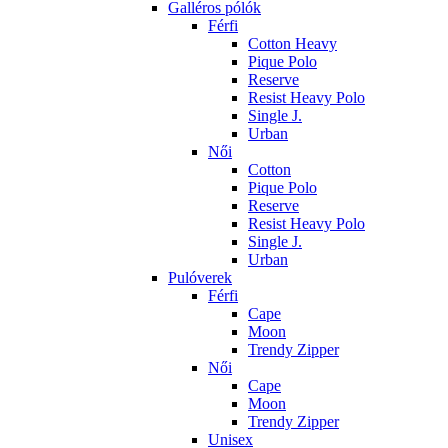
Galléros pólók
Férfi
Cotton Heavy
Pique Polo
Reserve
Resist Heavy Polo
Single J.
Urban
Női
Cotton
Pique Polo
Reserve
Resist Heavy Polo
Single J.
Urban
Pulóverek
Férfi
Cape
Moon
Trendy Zipper
Női
Cape
Moon
Trendy Zipper
Unisex