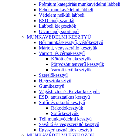
Prémium kategóriás munkavédelmi lábbeli
Fehér munkavédelmi lábbeli
Védelem nélküli lábbeli
ESD cipő, szandál
Lábbeli kiegészítők
Utcai cipő, sportcipő
MUNKAVÉDELMI KESZTYŰ
Bőr munkáskesztyű, védőkesztyű
Mártott, vegyszerálló kesztyűk
Varrott- és cérnakesztyű
Kötött cérnakesztyűk
Pöttyözött tenyerű kesztyűk
Varrott textilkesztyűk
Szerelőkesztyű
Hegesztőkesztyű
Gumikesztyű
Vágásbiztos és Kevlar kesztyűk
ESD, antisztatikus kesztyű
Sofőr és rakodó kesztyű
Rakodókesztyűk
Sofőrkesztyűk
Téli munkavédelmi kesztyű
Saválló és vegyszerálló kesztyű
Egyszerhasználatos kesztyű
MUNKAVÉDELMI ESZKÖZÖK