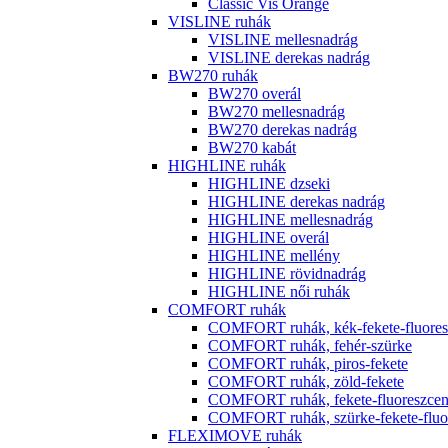
Classic Vis Orange
VISLINE ruhák
VISLINE mellesnadrág
VISLINE derekas nadrág
BW270 ruhák
BW270 overál
BW270 mellesnadrág
BW270 derekas nadrág
BW270 kabát
HIGHLINE ruhák
HIGHLINE dzseki
HIGHLINE derekas nadrág
HIGHLINE mellesnadrág
HIGHLINE overál
HIGHLINE mellény
HIGHLINE rövidnadrág
HIGHLINE női ruhák
COMFORT ruhák
COMFORT ruhák, kék-fekete-fluores
COMFORT ruhák, fehér-szürke
COMFORT ruhák, piros-fekete
COMFORT ruhák, zöld-fekete
COMFORT ruhák, fekete-fluoreszcen
COMFORT ruhák, szürke-fekete-fluor
FLEXIMOVE ruhák