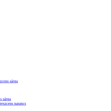
zcens sárga
s sárga
eszcens narancs