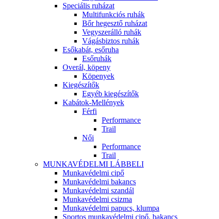
Speciális ruházat
Multifunkciós ruhák
Bőr hegesztő ruházat
Vegyszerálló ruhák
Vágásbiztos ruhák
Esőkabát, esőruha
Esőruhák
Overál, köpeny
Köpenyek
Kiegészítők
Egyéb kiegészítők
Kabátok-Mellények
Férfi
Performance
Trail
Női
Performance
Trail
MUNKAVÉDELMI LÁBBELI
Munkavédelmi cipő
Munkavédelmi bakancs
Munkavédelmi szandál
Munkavédelmi csizma
Munkavédelmi papucs, klumpa
Sportos munkavédelmi cipő, bakancs