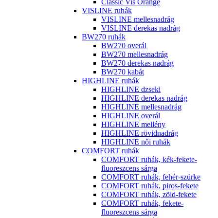
Classic Vis Orange
VISLINE ruhák
VISLINE mellesnadrág
VISLINE derekas nadrág
BW270 ruhák
BW270 overál
BW270 mellesnadrág
BW270 derekas nadrág
BW270 kabát
HIGHLINE ruhák
HIGHLINE dzseki
HIGHLINE derekas nadrág
HIGHLINE mellesnadrág
HIGHLINE overál
HIGHLINE mellény
HIGHLINE rövidnadrág
HIGHLINE női ruhák
COMFORT ruhák
COMFORT ruhák, kék-fekete-
fluoreszcens sárga
COMFORT ruhák, fehér-szürke
COMFORT ruhák, piros-fekete
COMFORT ruhák, zöld-fekete
COMFORT ruhák, fekete-
fluoreszcens sárga