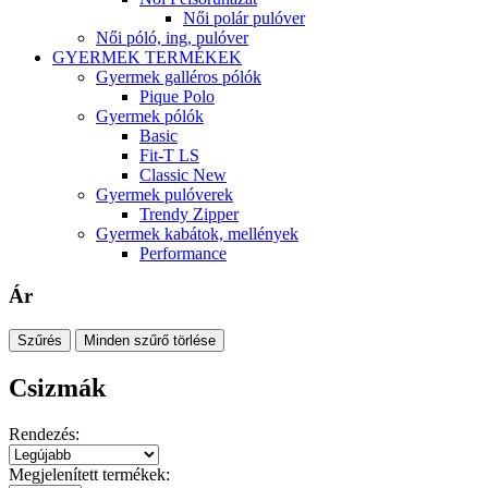
Női polár pulóver
Női póló, ing, pulóver
GYERMEK TERMÉKEK
Gyermek galléros pólók
Pique Polo
Gyermek pólók
Basic
Fit-T LS
Classic New
Gyermek pulóverek
Trendy Zipper
Gyermek kabátok, mellények
Performance
Ár
Szűrés
Minden szűrő törlése
Csizmák
Rendezés:
Megjelenített termékek: