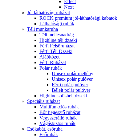
Effect
Next
Jól láthatósági ruházat
ROCK premium jól-láthatósági kabátok
Láthatósági ruhák
Téli munkaruha
Téli mellesnadrág
Highline téli dzseki
Férfi Felsőruházat
Férfi Téli Dzseki
Aláöltözet
Férfi Ruházat
Polár ruhák
Unisex polár mellény
Unisex polár pulóver
Férfi polár pulóver
Bélelt polár pulóver
Highline softshell dzseki
Speciális ruházat
Multifunkciós ruhák
Bőr hegesztő ruházat
Vegyszerálló ruhák
Vágásbiztos ruhák
Esőkabát, esőruha
Esőruhák