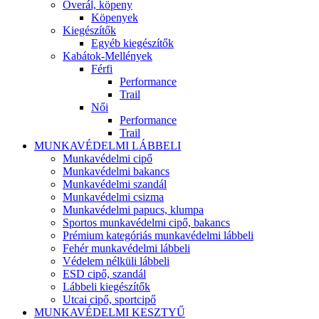
Overál, köpeny
Köpenyek
Kiegészítők
Egyéb kiegészítők
Kabátok-Mellények
Férfi
Performance
Trail
Női
Performance
Trail
MUNKAVÉDELMI LÁBBELI
Munkavédelmi cipő
Munkavédelmi bakancs
Munkavédelmi szandál
Munkavédelmi csizma
Munkavédelmi papucs, klumpa
Sportos munkavédelmi cipő, bakancs
Prémium kategóriás munkavédelmi lábbeli
Fehér munkavédelmi lábbeli
Védelem nélküli lábbeli
ESD cipő, szandál
Lábbeli kiegészítők
Utcai cipő, sportcipő
MUNKAVÉDELMI KESZTYŰ