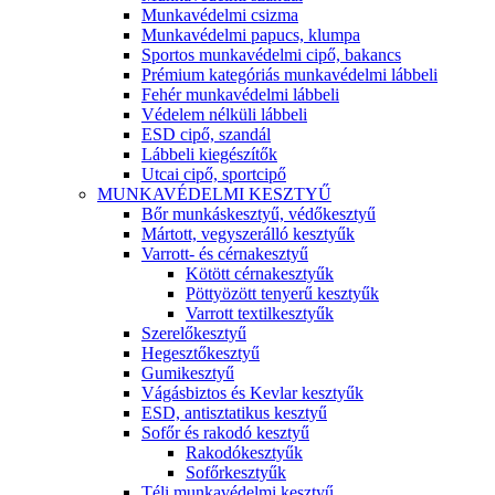
Munkavédelmi csizma
Munkavédelmi papucs, klumpa
Sportos munkavédelmi cipő, bakancs
Prémium kategóriás munkavédelmi lábbeli
Fehér munkavédelmi lábbeli
Védelem nélküli lábbeli
ESD cipő, szandál
Lábbeli kiegészítők
Utcai cipő, sportcipő
MUNKAVÉDELMI KESZTYŰ
Bőr munkáskesztyű, védőkesztyű
Mártott, vegyszerálló kesztyűk
Varrott- és cérnakesztyű
Kötött cérnakesztyűk
Pöttyözött tenyerű kesztyűk
Varrott textilkesztyűk
Szerelőkesztyű
Hegesztőkesztyű
Gumikesztyű
Vágásbiztos és Kevlar kesztyűk
ESD, antisztatikus kesztyű
Sofőr és rakodó kesztyű
Rakodókesztyűk
Sofőrkesztyűk
Téli munkavédelmi kesztyű