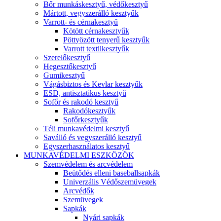
Bőr munkáskesztyű, védőkesztyű
Mártott, vegyszerálló kesztyűk
Varrott- és cérnakesztyű
Kötött cérnakesztyűk
Pöttyözött tenyerű kesztyűk
Varrott textilkesztyűk
Szerelőkesztyű
Hegesztőkesztyű
Gumikesztyű
Vágásbiztos és Kevlar kesztyűk
ESD, antisztatikus kesztyű
Sofőr és rakodó kesztyű
Rakodókesztyűk
Sofőrkesztyűk
Téli munkavédelmi kesztyű
Saválló és vegyszerálló kesztyű
Egyszerhasználatos kesztyű
MUNKAVÉDELMI ESZKÖZÖK
Szemvédelem és arcvédelem
Beütődés elleni baseballsapkák
Univerzális Védőszemüvegek
Arcvédők
Szemüvegek
Sapkák
Nyári sapkák