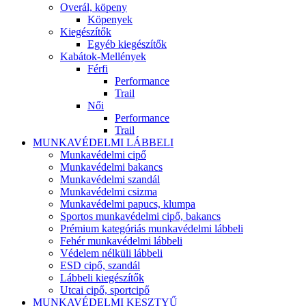
Overál, köpeny
Köpenyek
Kiegészítők
Egyéb kiegészítők
Kabátok-Mellények
Férfi
Performance
Trail
Női
Performance
Trail
MUNKAVÉDELMI LÁBBELI
Munkavédelmi cipő
Munkavédelmi bakancs
Munkavédelmi szandál
Munkavédelmi csizma
Munkavédelmi papucs, klumpa
Sportos munkavédelmi cipő, bakancs
Prémium kategóriás munkavédelmi lábbeli
Fehér munkavédelmi lábbeli
Védelem nélküli lábbeli
ESD cipő, szandál
Lábbeli kiegészítők
Utcai cipő, sportcipő
MUNKAVÉDELMI KESZTYŰ