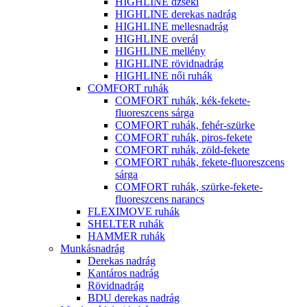
HIGHLINE dzseki
HIGHLINE derekas nadrág
HIGHLINE mellesnadrág
HIGHLINE overál
HIGHLINE mellény
HIGHLINE rövidnadrág
HIGHLINE női ruhák
COMFORT ruhák
COMFORT ruhák, kék-fekete-
fluoreszcens sárga
COMFORT ruhák, fehér-szürke
COMFORT ruhák, piros-fekete
COMFORT ruhák, zöld-fekete
COMFORT ruhák, fekete-fluoreszcens
sárga
COMFORT ruhák, szürke-fekete-
fluoreszcens narancs
FLEXIMOVE ruhák
SHELTER ruhák
HAMMER ruhák
Munkásnadrág
Derekas nadrág
Kantáros nadrág
Rövidnadrág
BDU derekas nadrág