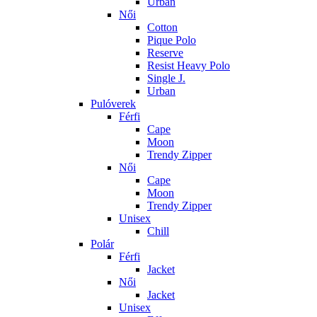
Urban
Női
Cotton
Pique Polo
Reserve
Resist Heavy Polo
Single J.
Urban
Pulóverek
Férfi
Cape
Moon
Trendy Zipper
Női
Cape
Moon
Trendy Zipper
Unisex
Chill
Polár
Férfi
Jacket
Női
Jacket
Unisex