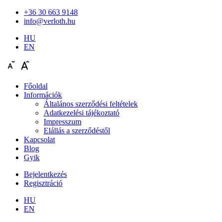
+36 30 663 9148
info@verloth.hu
HU
EN
Főoldal
Információk
Általános szerződési feltételek
Adatkezelési tájékoztató
Impresszum
Elállás a szerződéstől
Kapcsolat
Blog
Gyik
Bejelentkezés
Regisztráció
HU
EN