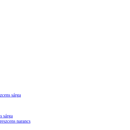
zcens sárga
s sárga
eszcens narancs