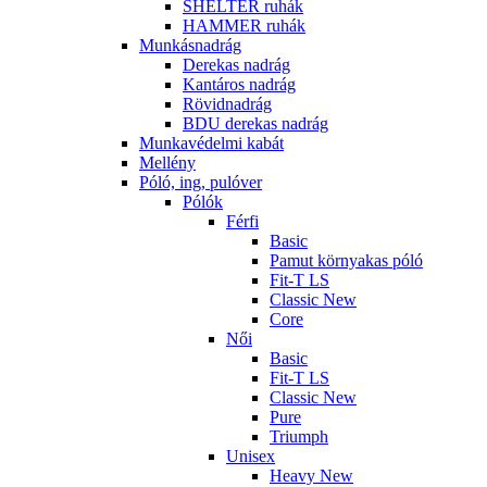
SHELTER ruhák
HAMMER ruhák
Munkásnadrág
Derekas nadrág
Kantáros nadrág
Rövidnadrág
BDU derekas nadrág
Munkavédelmi kabát
Mellény
Póló, ing, pulóver
Pólók
Férfi
Basic
Pamut környakas póló
Fit-T LS
Classic New
Core
Női
Basic
Fit-T LS
Classic New
Pure
Triumph
Unisex
Heavy New