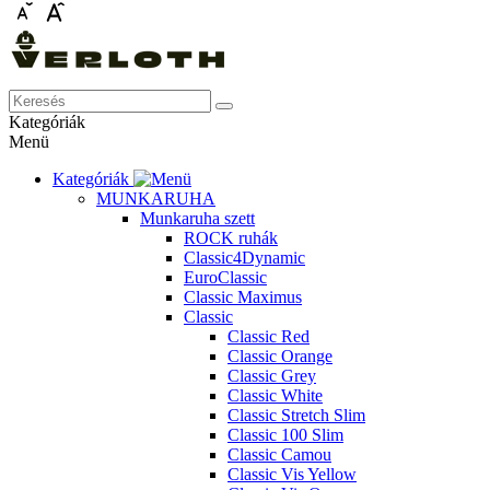
Kategóriák
Menü
Kategóriák
MUNKARUHA
Munkaruha szett
ROCK ruhák
Classic4Dynamic
EuroClassic
Classic Maximus
Classic
Classic Red
Classic Orange
Classic Grey
Classic White
Classic Stretch Slim
Classic 100 Slim
Classic Camou
Classic Vis Yellow