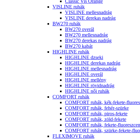
Classic Vis Orange
VISLINE ruhák
VISLINE mellesnadrág
VISLINE derekas nadrág
BW270 ruhák
BW270 overál
BW270 mellesnadrág
BW270 derekas nadrág
BW270 kabát
HIGHLINE ruhák
HIGHLINE dzseki
HIGHLINE derekas nadrág
HIGHLINE mellesnadrág
HIGHLINE overál
HIGHLINE mellény
HIGHLINE rövidnadrág
HIGHLINE női ruhák
COMFORT ruhák
COMFORT ruhák, kék-fekete-fluores
COMFORT ruhák, fehér-szürke
COMFORT ruhák, piros-fekete
COMFORT ruhák, zöld-fekete
COMFORT ruhák, fekete-fluoreszcen
COMFORT ruhák, szürke-fekete-fluor
FLEXIMOVE ruhák