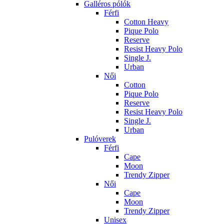
Galléros pólók
Férfi
Cotton Heavy
Pique Polo
Reserve
Resist Heavy Polo
Single J.
Urban
Női
Cotton
Pique Polo
Reserve
Resist Heavy Polo
Single J.
Urban
Pulóverek
Férfi
Cape
Moon
Trendy Zipper
Női
Cape
Moon
Trendy Zipper
Unisex