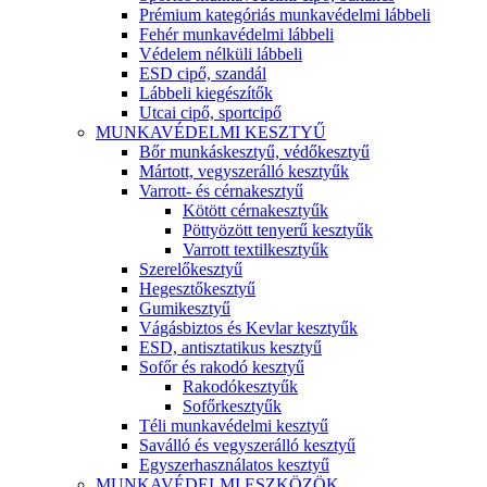
Prémium kategóriás munkavédelmi lábbeli
Fehér munkavédelmi lábbeli
Védelem nélküli lábbeli
ESD cipő, szandál
Lábbeli kiegészítők
Utcai cipő, sportcipő
MUNKAVÉDELMI KESZTYŰ
Bőr munkáskesztyű, védőkesztyű
Mártott, vegyszerálló kesztyűk
Varrott- és cérnakesztyű
Kötött cérnakesztyűk
Pöttyözött tenyerű kesztyűk
Varrott textilkesztyűk
Szerelőkesztyű
Hegesztőkesztyű
Gumikesztyű
Vágásbiztos és Kevlar kesztyűk
ESD, antisztatikus kesztyű
Sofőr és rakodó kesztyű
Rakodókesztyűk
Sofőrkesztyűk
Téli munkavédelmi kesztyű
Saválló és vegyszerálló kesztyű
Egyszerhasználatos kesztyű
MUNKAVÉDELMI ESZKÖZÖK