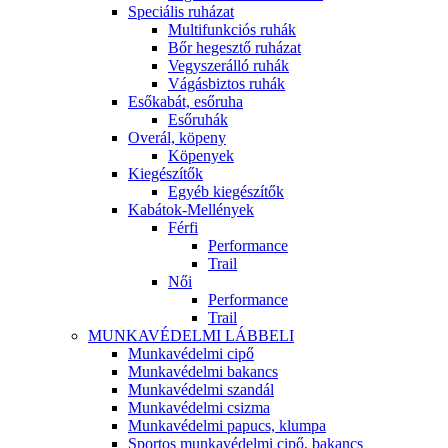
Speciális ruházat
Multifunkciós ruhák
Bőr hegesztő ruházat
Vegyszerálló ruhák
Vágásbiztos ruhák
Esőkabát, esőruha
Esőruhák
Overál, köpeny
Köpenyek
Kiegészítők
Egyéb kiegészítők
Kabátok-Mellények
Férfi
Performance
Trail
Női
Performance
Trail
MUNKAVÉDELMI LÁBBELI
Munkavédelmi cipő
Munkavédelmi bakancs
Munkavédelmi szandál
Munkavédelmi csizma
Munkavédelmi papucs, klumpa
Sportos munkavédelmi cipő, bakancs