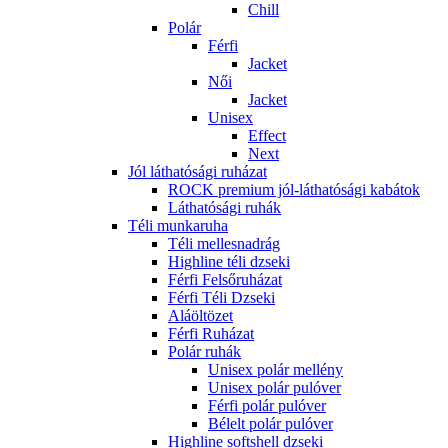
Chill
Polár
Férfi
Jacket
Női
Jacket
Unisex
Effect
Next
Jól láthatósági ruházat
ROCK premium jól-láthatósági kabátok
Láthatósági ruhák
Téli munkaruha
Téli mellesnadrág
Highline téli dzseki
Férfi Felsőruházat
Férfi Téli Dzseki
Aláöltözet
Férfi Ruházat
Polár ruhák
Unisex polár mellény
Unisex polár pulóver
Férfi polár pulóver
Bélelt polár pulóver
Highline softshell dzseki