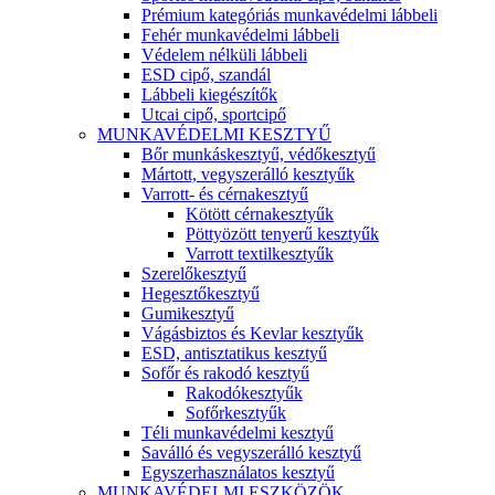
Prémium kategóriás munkavédelmi lábbeli
Fehér munkavédelmi lábbeli
Védelem nélküli lábbeli
ESD cipő, szandál
Lábbeli kiegészítők
Utcai cipő, sportcipő
MUNKAVÉDELMI KESZTYŰ
Bőr munkáskesztyű, védőkesztyű
Mártott, vegyszerálló kesztyűk
Varrott- és cérnakesztyű
Kötött cérnakesztyűk
Pöttyözött tenyerű kesztyűk
Varrott textilkesztyűk
Szerelőkesztyű
Hegesztőkesztyű
Gumikesztyű
Vágásbiztos és Kevlar kesztyűk
ESD, antisztatikus kesztyű
Sofőr és rakodó kesztyű
Rakodókesztyűk
Sofőrkesztyűk
Téli munkavédelmi kesztyű
Saválló és vegyszerálló kesztyű
Egyszerhasználatos kesztyű
MUNKAVÉDELMI ESZKÖZÖK