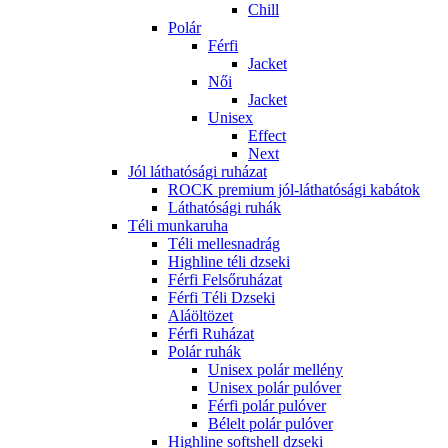
Chill
Polár
Férfi
Jacket
Női
Jacket
Unisex
Effect
Next
Jól láthatósági ruházat
ROCK premium jól-láthatósági kabátok
Láthatósági ruhák
Téli munkaruha
Téli mellesnadrág
Highline téli dzseki
Férfi Felsőruházat
Férfi Téli Dzseki
Aláöltözet
Férfi Ruházat
Polár ruhák
Unisex polár mellény
Unisex polár pulóver
Férfi polár pulóver
Bélelt polár pulóver
Highline softshell dzseki