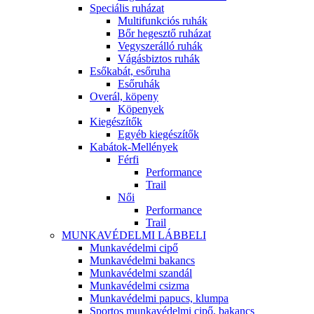
Speciális ruházat
Multifunkciós ruhák
Bőr hegesztő ruházat
Vegyszerálló ruhák
Vágásbiztos ruhák
Esőkabát, esőruha
Esőruhák
Overál, köpeny
Köpenyek
Kiegészítők
Egyéb kiegészítők
Kabátok-Mellények
Férfi
Performance
Trail
Női
Performance
Trail
MUNKAVÉDELMI LÁBBELI
Munkavédelmi cipő
Munkavédelmi bakancs
Munkavédelmi szandál
Munkavédelmi csizma
Munkavédelmi papucs, klumpa
Sportos munkavédelmi cipő, bakancs