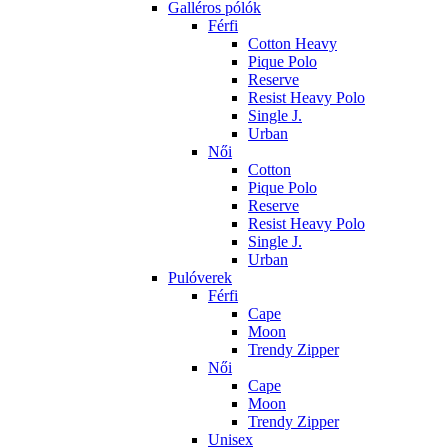
Galléros pólók
Férfi
Cotton Heavy
Pique Polo
Reserve
Resist Heavy Polo
Single J.
Urban
Női
Cotton
Pique Polo
Reserve
Resist Heavy Polo
Single J.
Urban
Pulóverek
Férfi
Cape
Moon
Trendy Zipper
Női
Cape
Moon
Trendy Zipper
Unisex