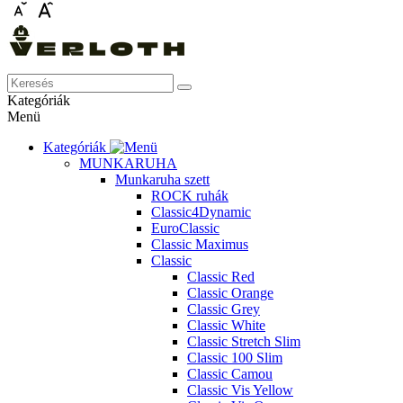
Kategóriák
Menü
Kategóriák
MUNKARUHA
Munkaruha szett
ROCK ruhák
Classic4Dynamic
EuroClassic
Classic Maximus
Classic
Classic Red
Classic Orange
Classic Grey
Classic White
Classic Stretch Slim
Classic 100 Slim
Classic Camou
Classic Vis Yellow