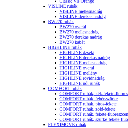
Classic Vis Orange
VISLINE ruhák
VISLINE mellesnadrág
VISLINE derekas nadrág
BW270 ruhák
BW270 overál
BW270 mellesnadrág
BW270 derekas nadrág
BW270 kabát
HIGHLINE ruhák
HIGHLINE dzseki
HIGHLINE derekas nadrág
HIGHLINE mellesnadrág
HIGHLINE overál
HIGHLINE mellény
HIGHLINE rövidnadrág
HIGHLINE női ruhák
COMFORT ruhák
COMFORT ruhák, kék-fekete-fluores
COMFORT ruhák, fehér-szürke
COMFORT ruhák, piros-fekete
COMFORT ruhák, zöld-fekete
COMFORT ruhák, fekete-fluoreszcen
COMFORT ruhák, szürke-fekete-fluor
FLEXIMOVE ruhák