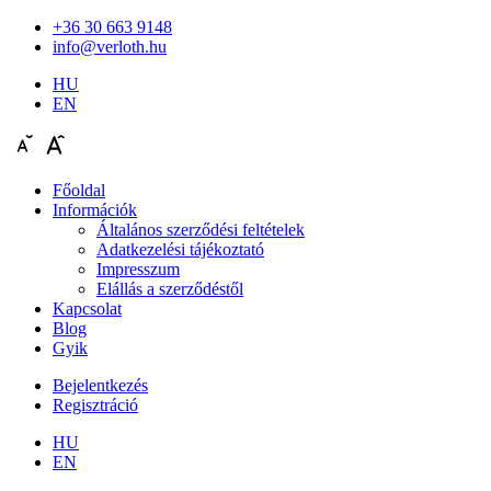
+36 30 663 9148
info@verloth.hu
HU
EN
Főoldal
Információk
Általános szerződési feltételek
Adatkezelési tájékoztató
Impresszum
Elállás a szerződéstől
Kapcsolat
Blog
Gyik
Bejelentkezés
Regisztráció
HU
EN