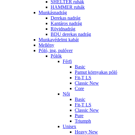
SHELTER ruhák
HAMMER ruhák
Munkásnadrág
Derekas nadrág
Kantáros nadrág
Rövidnadrág
BDU derekas nadrág
Munkavédelmi kabát
Mellény
Póló, ing, pulóver
Pólók
Férfi
Basic
Pamut környakas póló
Fit-T LS
Classic New
Core
Női
Basic
Fit-T LS
Classic New
Pure
Triumph
Unisex
Heavy New