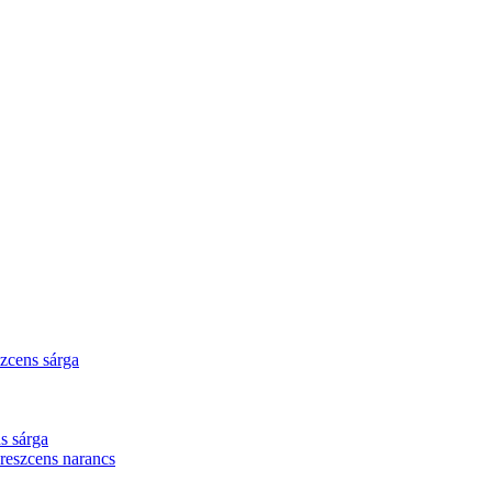
zcens sárga
s sárga
eszcens narancs