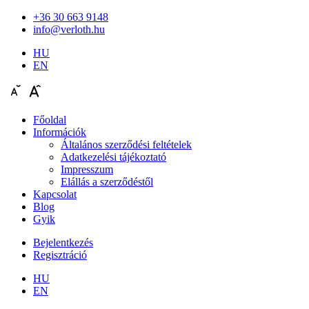
+36 30 663 9148
info@verloth.hu
HU
EN
Főoldal
Információk
Általános szerződési feltételek
Adatkezelési tájékoztató
Impresszum
Elállás a szerződéstől
Kapcsolat
Blog
Gyik
Bejelentkezés
Regisztráció
HU
EN