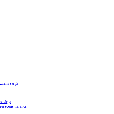
zcens sárga
s sárga
eszcens narancs