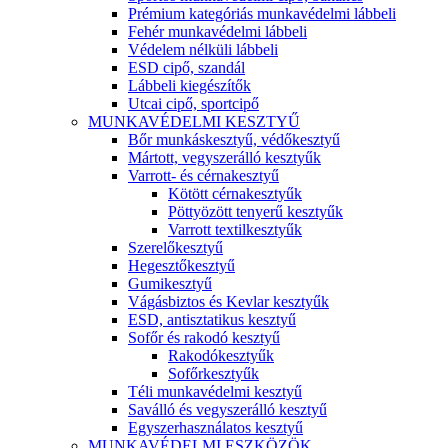
Prémium kategóriás munkavédelmi lábbeli
Fehér munkavédelmi lábbeli
Védelem nélküli lábbeli
ESD cipő, szandál
Lábbeli kiegészítők
Utcai cipő, sportcipő
MUNKAVÉDELMI KESZTYŰ
Bőr munkáskesztyű, védőkesztyű
Mártott, vegyszerálló kesztyűk
Varrott- és cérnakesztyű
Kötött cérnakesztyűk
Pöttyözött tenyerű kesztyűk
Varrott textilkesztyűk
Szerelőkesztyű
Hegesztőkesztyű
Gumikesztyű
Vágásbiztos és Kevlar kesztyűk
ESD, antisztatikus kesztyű
Sofőr és rakodó kesztyű
Rakodókesztyűk
Sofőrkesztyűk
Téli munkavédelmi kesztyű
Saválló és vegyszerálló kesztyű
Egyszerhasználatos kesztyű
MUNKAVÉDELMI ESZKÖZÖK