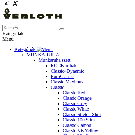
Kategóriák
Menü
Kategóriák
MUNKARUHA
Munkaruha szett
ROCK ruhák
Classic4Dynamic
EuroClassic
Classic Maximus
Classic
Classic Red
Classic Orange
Classic Grey
Classic White
Classic Stretch Slim
Classic 100 Slim
Classic Camou
Classic Vis Yellow