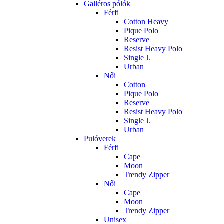
Galléros pólók
Férfi
Cotton Heavy
Pique Polo
Reserve
Resist Heavy Polo
Single J.
Urban
Női
Cotton
Pique Polo
Reserve
Resist Heavy Polo
Single J.
Urban
Pulóverek
Férfi
Cape
Moon
Trendy Zipper
Női
Cape
Moon
Trendy Zipper
Unisex