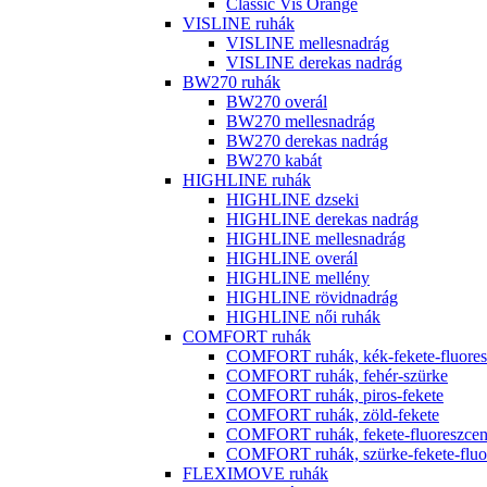
Classic Vis Orange
VISLINE ruhák
VISLINE mellesnadrág
VISLINE derekas nadrág
BW270 ruhák
BW270 overál
BW270 mellesnadrág
BW270 derekas nadrág
BW270 kabát
HIGHLINE ruhák
HIGHLINE dzseki
HIGHLINE derekas nadrág
HIGHLINE mellesnadrág
HIGHLINE overál
HIGHLINE mellény
HIGHLINE rövidnadrág
HIGHLINE női ruhák
COMFORT ruhák
COMFORT ruhák, kék-fekete-fluores
COMFORT ruhák, fehér-szürke
COMFORT ruhák, piros-fekete
COMFORT ruhák, zöld-fekete
COMFORT ruhák, fekete-fluoreszcen
COMFORT ruhák, szürke-fekete-fluor
FLEXIMOVE ruhák