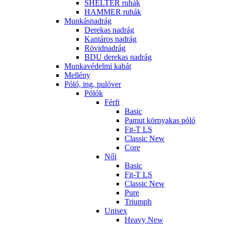
SHELTER ruhák
HAMMER ruhák
Munkásnadrág
Derekas nadrág
Kantáros nadrág
Rövidnadrág
BDU derekas nadrág
Munkavédelmi kabát
Mellény
Póló, ing, pulóver
Pólók
Férfi
Basic
Pamut környakas póló
Fit-T LS
Classic New
Core
Női
Basic
Fit-T LS
Classic New
Pure
Triumph
Unisex
Heavy New