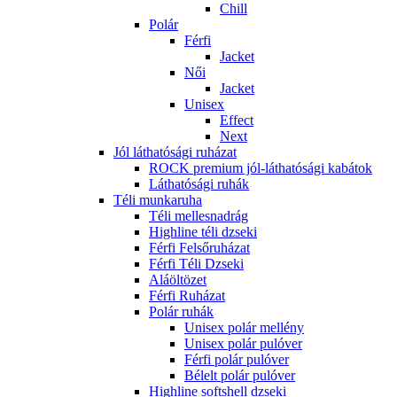
Chill
Polár
Férfi
Jacket
Női
Jacket
Unisex
Effect
Next
Jól láthatósági ruházat
ROCK premium jól-láthatósági kabátok
Láthatósági ruhák
Téli munkaruha
Téli mellesnadrág
Highline téli dzseki
Férfi Felsőruházat
Férfi Téli Dzseki
Aláöltözet
Férfi Ruházat
Polár ruhák
Unisex polár mellény
Unisex polár pulóver
Férfi polár pulóver
Bélelt polár pulóver
Highline softshell dzseki