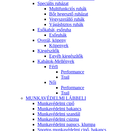
Speciális ruházat
Multifunkciós ruhák
Bőr hegesztő ruházat
Vegyszerálló ruhák
Vágásbiztos ruhák
Esőkabát, esőruha
Esőruhák
Overál, köpeny
Köpenyek
Kiegészítők
Egyéb kiegészítők
Kabátok-Mellények
Férfi
Performance
Trail
Női
Performance
Trail
MUNKAVÉDELMI LÁBBELI
Munkavédelmi cipő
Munkavédelmi bakancs
Munkavédelmi szandál
Munkavédelmi csizma
Munkavédelmi papucs, klumpa
Sportos munkavédelmi cipő, bakancs