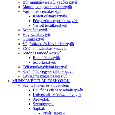
Bőr munkáskesztyű, védőkesztyű
Mártott, vegyszerálló kesztyűk
Varrott- és cérnakesztyű
Kötött cérnakesztyűk
Pöttyözött tenyerű kesztyűk
Varrott textilkesztyűk
Szerelőkesztyű
Hegesztőkesztyű
Gumikesztyű
Vágásbiztos és Kevlar kesztyűk
ESD, antisztatikus kesztyű
Sofőr és rakodó kesztyű
Rakodókesztyűk
Sofőrkesztyűk
Téli munkavédelmi kesztyű
Saválló és vegyszerálló kesztyű
Egyszerhasználatos kesztyű
MUNKAVÉDELMI ESZKÖZÖK
Szemvédelem és arcvédelem
Beütődés elleni baseballsapkák
Univerzális Védőszemüvegek
Arcvédők
Szemüvegek
Sapkák
Nyári sapkák