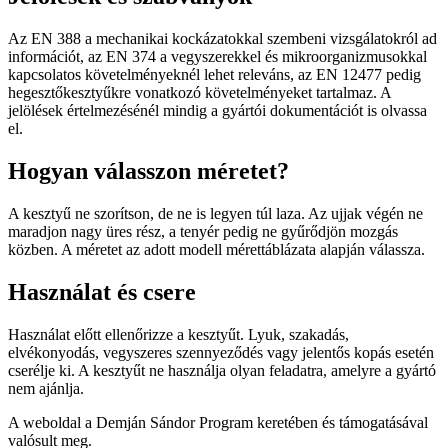
Az EN 388 a mechanikai kockázatokkal szembeni vizsgálatokról ad
információt, az EN 374 a vegyszerekkel és mikroorganizmusokkal
kapcsolatos követelményeknél lehet releváns, az EN 12477 pedig
hegesztőkesztyűkre vonatkozó követelményeket tartalmaz. A
jelölések értelmezésénél mindig a gyártói dokumentációt is olvassa
el.
Hogyan válasszon méretet?
A kesztyű ne szorítson, de ne is legyen túl laza. Az ujjak végén ne
maradjon nagy üres rész, a tenyér pedig ne gyűrődjön mozgás
közben. A méretet az adott modell mérettáblázata alapján válassza.
Használat és csere
Használat előtt ellenőrizze a kesztyűt. Lyuk, szakadás,
elvékonyodás, vegyszeres szennyeződés vagy jelentős kopás esetén
cserélje ki. A kesztyűt ne használja olyan feladatra, amelyre a gyártó
nem ajánlja.
A weboldal a Demján Sándor Program keretében és támogatásával
valósult meg.