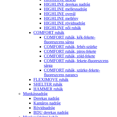
HIGHLINE derekas nadrág
HIGHLINE mellesnadrág
HIGHLINE overál
HIGHLINE mellény
HIGHLINE rövidnadrág
HIGHLINE női ruhák
COMFORT ruhák
COMFORT ruhák, kék-fekete-
fluoreszcens sárga
COMFORT ruhák, fehér-szürke
COMFORT ruhák, piros-fekete
COMFORT ruhák, zöld-fekete
COMFORT ruhák, fekete-fluoreszcens
sárga
COMFORT ruhák, szürke-fekete-
fluoreszcens narancs
FLEXIMOVE ruhák
SHELTER ruhák
HAMMER ruhák
Munkásnadrág
Derekas nadrág
Kantáros nadrág
Rövidnadrág
BDU derekas nadrág