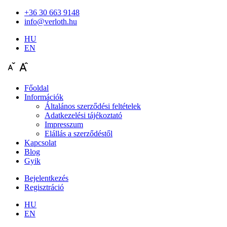
+36 30 663 9148
info@verloth.hu
HU
EN
Főoldal
Információk
Általános szerződési feltételek
Adatkezelési tájékoztató
Impresszum
Elállás a szerződéstől
Kapcsolat
Blog
Gyik
Bejelentkezés
Regisztráció
HU
EN