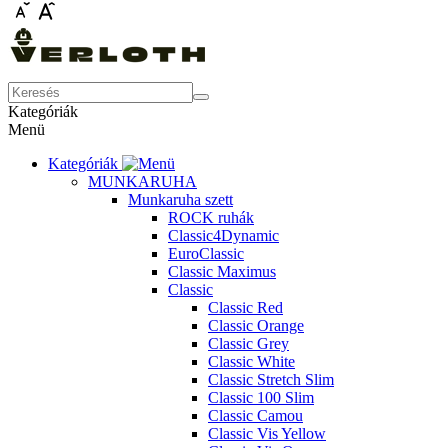
Kategóriák
Menü
Kategóriák
MUNKARUHA
Munkaruha szett
ROCK ruhák
Classic4Dynamic
EuroClassic
Classic Maximus
Classic
Classic Red
Classic Orange
Classic Grey
Classic White
Classic Stretch Slim
Classic 100 Slim
Classic Camou
Classic Vis Yellow