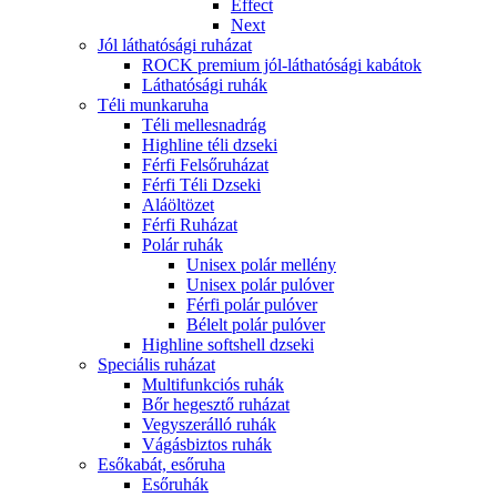
Effect
Next
Jól láthatósági ruházat
ROCK premium jól-láthatósági kabátok
Láthatósági ruhák
Téli munkaruha
Téli mellesnadrág
Highline téli dzseki
Férfi Felsőruházat
Férfi Téli Dzseki
Aláöltözet
Férfi Ruházat
Polár ruhák
Unisex polár mellény
Unisex polár pulóver
Férfi polár pulóver
Bélelt polár pulóver
Highline softshell dzseki
Speciális ruházat
Multifunkciós ruhák
Bőr hegesztő ruházat
Vegyszerálló ruhák
Vágásbiztos ruhák
Esőkabát, esőruha
Esőruhák