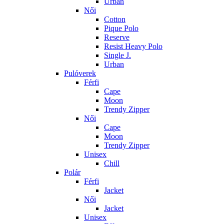
Urban
Női
Cotton
Pique Polo
Reserve
Resist Heavy Polo
Single J.
Urban
Pulóverek
Férfi
Cape
Moon
Trendy Zipper
Női
Cape
Moon
Trendy Zipper
Unisex
Chill
Polár
Férfi
Jacket
Női
Jacket
Unisex