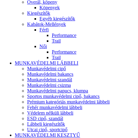
Overál, köpeny
Köpenyek
Kiegészítők
Egyéb kiegészítők
Kabátok-Mellények
Férfi
Performance
Trail
Női
Performance
Trail
MUNKAVÉDELMI LÁBBELI
Munkavédelmi cipő
Munkavédelmi bakancs
Munkavédelmi szandál
Munkavédelmi csizma
Munkavédelmi papucs, klumpa
Sportos munkavédelmi cipő, bakancs
Prémium kategóriás munkavédelmi lábbeli
Fehér munkavédelmi lábbeli
Védelem nélküli lábbeli
ESD cipő, szandál
Lábbeli kiegészítők
Utcai cipő, sportcipő
MUNKAVÉDELMI KESZTYŰ