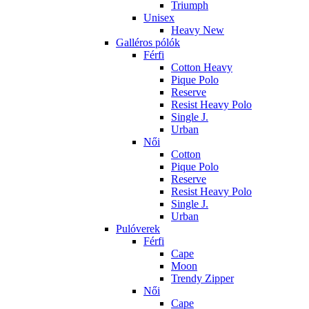
Triumph
Unisex
Heavy New
Galléros pólók
Férfi
Cotton Heavy
Pique Polo
Reserve
Resist Heavy Polo
Single J.
Urban
Női
Cotton
Pique Polo
Reserve
Resist Heavy Polo
Single J.
Urban
Pulóverek
Férfi
Cape
Moon
Trendy Zipper
Női
Cape