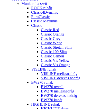
Munkaruha szett
ROCK ruhák
Classic4Dynamic
EuroClassic
Classic Maximus
Classic
Classic Red
Classic Orange
Classic Grey
Classic White
Classic Stretch Slim
Classic 100 Slim
Classic Camou
Classic Vis Yellow
Classic Vis Orange
VISLINE ruhák
VISLINE mellesnadrág
VISLINE derekas nadrág
BW270 ruhák
BW270 overál
BW270 mellesnadrág
BW270 derekas nadrág
BW270 kabát
HIGHLINE ruhák
HIGHLINE dzseki