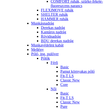
COMFORT ruhák, szürke-fekete-
fluoreszcens narancs
FLEXIMOVE ruhák
SHELTER ruhák
HAMMER ruhák
Munkásnadrág
Derekas nadrág
Kantáros nadrág
Rövidnadrág
BDU derekas nadrág
Munkavédelmi kabát
Mellény
Póló, ing, pulóver
Pólók
Férfi
Basic
Pamut környakas póló
Fit-T LS
Classic New
Core
Női
Basic
Fit-T LS
Classic New
Pure