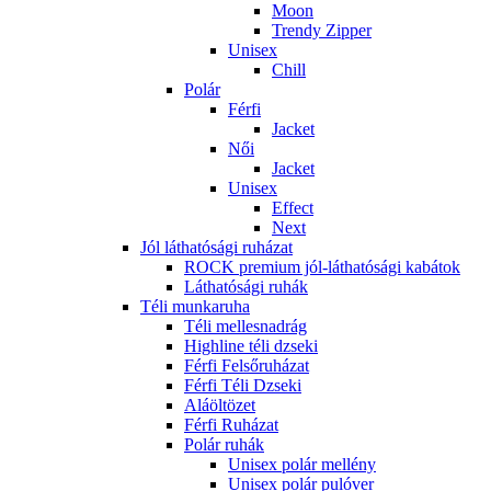
Moon
Trendy Zipper
Unisex
Chill
Polár
Férfi
Jacket
Női
Jacket
Unisex
Effect
Next
Jól láthatósági ruházat
ROCK premium jól-láthatósági kabátok
Láthatósági ruhák
Téli munkaruha
Téli mellesnadrág
Highline téli dzseki
Férfi Felsőruházat
Férfi Téli Dzseki
Aláöltözet
Férfi Ruházat
Polár ruhák
Unisex polár mellény
Unisex polár pulóver