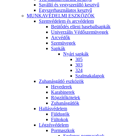
Saválló és vegyszerálló kesztyű
Egyszerhasználatos kesztyű
MUNKAVÉDELMI ESZKÖZÖK
Szemvédelem és arcvédelem
Beütődés elleni baseballsapkák
Univerzális Védőszemüvegek
Arcvédők
Szemüvegek
Sapkák
Nyári sapkák
305
303
324
Szalmakalapok
Zuhanásgátló eszközök
Hevederek
Karabinerek
Rögzítőkötelek
Zuhanásgátlók
Hallásvédelem
Füldugók
Fültokok
Légzésvédelem
Pormaszkok
Szelepes pormaszkok