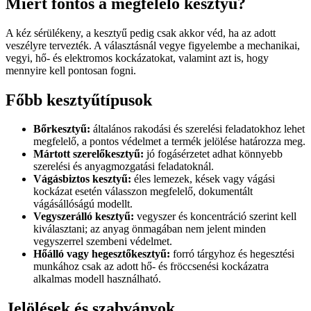
Miért fontos a megfelelő kesztyű?
A kéz sérülékeny, a kesztyű pedig csak akkor véd, ha az adott
veszélyre tervezték. A választásnál vegye figyelembe a mechanikai,
vegyi, hő- és elektromos kockázatokat, valamint azt is, hogy
mennyire kell pontosan fogni.
Főbb kesztyűtípusok
Bőrkesztyű:
általános rakodási és szerelési feladatokhoz lehet
megfelelő, a pontos védelmet a termék jelölése határozza meg.
Mártott szerelőkesztyű:
jó fogásérzetet adhat könnyebb
szerelési és anyagmozgatási feladatoknál.
Vágásbiztos kesztyű:
éles lemezek, kések vagy vágási
kockázat esetén válasszon megfelelő, dokumentált
vágásállóságú modellt.
Vegyszerálló kesztyű:
vegyszer és koncentráció szerint kell
kiválasztani; az anyag önmagában nem jelent minden
vegyszerrel szembeni védelmet.
Hőálló vagy hegesztőkesztyű:
forró tárgyhoz és hegesztési
munkához csak az adott hő- és fröccsenési kockázatra
alkalmas modell használható.
Jelölések és szabványok