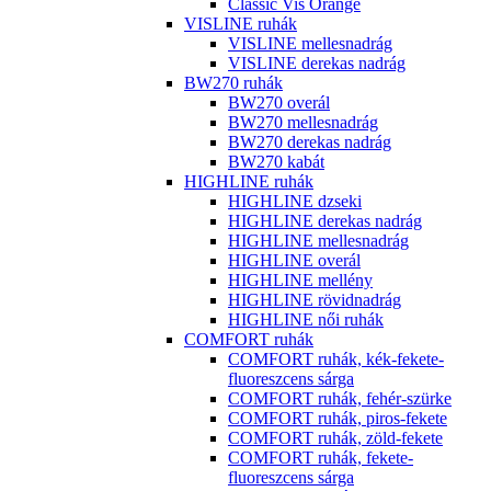
Classic Vis Orange
VISLINE ruhák
VISLINE mellesnadrág
VISLINE derekas nadrág
BW270 ruhák
BW270 overál
BW270 mellesnadrág
BW270 derekas nadrág
BW270 kabát
HIGHLINE ruhák
HIGHLINE dzseki
HIGHLINE derekas nadrág
HIGHLINE mellesnadrág
HIGHLINE overál
HIGHLINE mellény
HIGHLINE rövidnadrág
HIGHLINE női ruhák
COMFORT ruhák
COMFORT ruhák, kék-fekete-
fluoreszcens sárga
COMFORT ruhák, fehér-szürke
COMFORT ruhák, piros-fekete
COMFORT ruhák, zöld-fekete
COMFORT ruhák, fekete-
fluoreszcens sárga