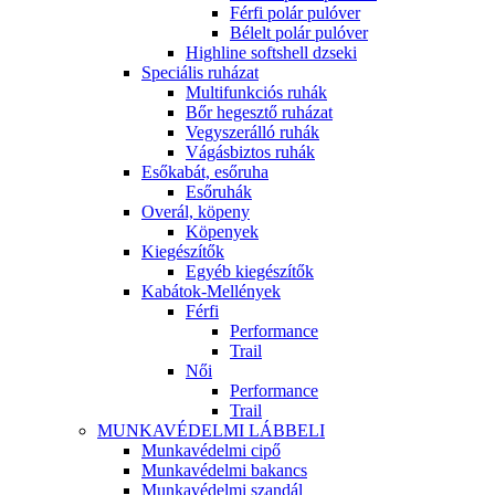
Férfi polár pulóver
Bélelt polár pulóver
Highline softshell dzseki
Speciális ruházat
Multifunkciós ruhák
Bőr hegesztő ruházat
Vegyszerálló ruhák
Vágásbiztos ruhák
Esőkabát, esőruha
Esőruhák
Overál, köpeny
Köpenyek
Kiegészítők
Egyéb kiegészítők
Kabátok-Mellények
Férfi
Performance
Trail
Női
Performance
Trail
MUNKAVÉDELMI LÁBBELI
Munkavédelmi cipő
Munkavédelmi bakancs
Munkavédelmi szandál