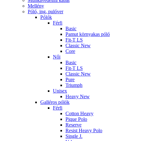
Munkavédelmi kabát
Mellény
Póló, ing, pulóver
Pólók
Férfi
Basic
Pamut környakas póló
Fit-T LS
Classic New
Core
Női
Basic
Fit-T LS
Classic New
Pure
Triumph
Unisex
Heavy New
Galléros pólók
Férfi
Cotton Heavy
Pique Polo
Reserve
Resist Heavy Polo
Single J.