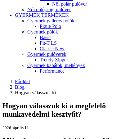
Női polár pulóver
Női póló, ing, pulóver
GYERMEK TERMÉKEK
Gyermek galléros pólók
Pique Polo
Gyermek pólók
Basic
Fit-T LS
Classic New
Gyermek pulóverek
Trendy Zipper
Gyermek kabátok, mellények
Performance
Főoldal
Blog
Hogyan válasszuk ki...
Hogyan válasszuk ki a megfelelő
munkavédelmi kesztyűt?
2026. április 11.