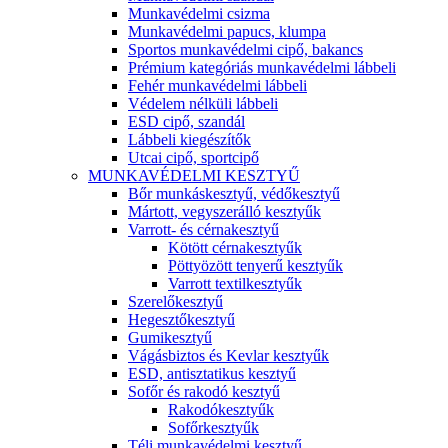
Munkavédelmi csizma
Munkavédelmi papucs, klumpa
Sportos munkavédelmi cipő, bakancs
Prémium kategóriás munkavédelmi lábbeli
Fehér munkavédelmi lábbeli
Védelem nélküli lábbeli
ESD cipő, szandál
Lábbeli kiegészítők
Utcai cipő, sportcipő
MUNKAVÉDELMI KESZTYŰ
Bőr munkáskesztyű, védőkesztyű
Mártott, vegyszerálló kesztyűk
Varrott- és cérnakesztyű
Kötött cérnakesztyűk
Pöttyözött tenyerű kesztyűk
Varrott textilkesztyűk
Szerelőkesztyű
Hegesztőkesztyű
Gumikesztyű
Vágásbiztos és Kevlar kesztyűk
ESD, antisztatikus kesztyű
Sofőr és rakodó kesztyű
Rakodókesztyűk
Sofőrkesztyűk
Téli munkavédelmi kesztyű