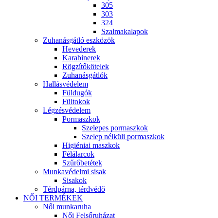
305
303
324
Szalmakalapok
Zuhanásgátló eszközök
Hevederek
Karabinerek
Rögzítőkötelek
Zuhanásgátlók
Hallásvédelem
Füldugók
Fültokok
Légzésvédelem
Pormaszkok
Szelepes pormaszkok
Szelep nélküli pormaszkok
Higiéniai maszkok
Félálarcok
Szűrőbetétek
Munkavédelmi sisak
Sisakok
Térdpárna, térdvédő
NŐI TERMÉKEK
Női munkaruha
Női Felsőruházat