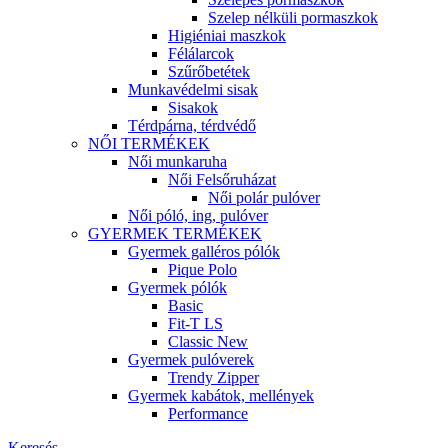
Szelep nélküli pormaszkok
Higiéniai maszkok
Félálarcok
Szűrőbetétek
Munkavédelmi sisak
Sisakok
Térdpárna, térdvédő
NŐI TERMÉKEK
Női munkaruha
Női Felsőruházat
Női polár pulóver
Női póló, ing, pulóver
GYERMEK TERMÉKEK
Gyermek galléros pólók
Pique Polo
Gyermek pólók
Basic
Fit-T LS
Classic New
Gyermek pulóverek
Trendy Zipper
Gyermek kabátok, mellények
Performance
Keresés