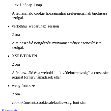
1 év 1 hónap 1 nap
A felhasználó cookie-hozzájárulási preferenciáinak tárolására
szolgál.
verlothhu_webaruhaz_session
2 óra
A felhasználó böngészési munkamenetének azonosítására
szolgál.
XSRF-TOKEN
2 óra
A felhasználó és a weboldalunk védelmére szolgál a cross-site
request forgery támadások ellen.
wcag-font-size
2 óra
cookieConsent::cookies.defaults.wcag-font-size
Részletek